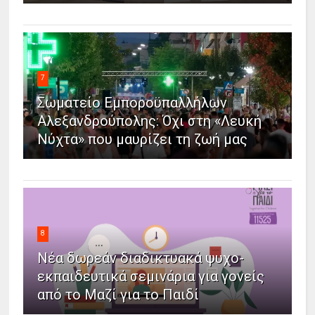
7
Σωματείο Εμποροϋπαλλήλων
Αλεξανδρούπολης: Όχι στη «Λευκή
Νύχτα» που μαυρίζει τη ζωή μας
8
Νέα δωρεάν διαδικτυακά ψυχο-
εκπαιδευτικά σεμινάρια για γονείς
από το Μαζί για το Παιδί