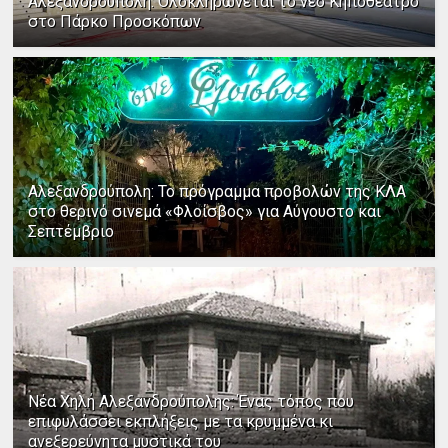
Αλεξανδρούπολη: Ολοκληρώνεται το νέο Κηποθέατρο
στο Πάρκο Προσκόπων
Αλεξανδρούπολη: Το πρόγραμμα προβολών της ΚΛΑ
στο θερινό σινεμά «Φλοίσβος» για Αύγουστο και
Σεπτέμβριο
Νέα Χηλή Αλεξανδρούπολης: Ένας τόπος που
επιφυλάσσει εκπλήξεις με τα κρυμμένα κι
ανεξερεύνητα μυστικά του