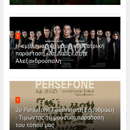
3
Η εμβληματική μουσικοθεατρική
παράσταση «Άη Λαός» στην
Αλεξανδρούπολη
4
3ο Persefone Festival στη Σαμοθράκη
- Τιμώντας τη μουσική παράδοση
του τόπου μας