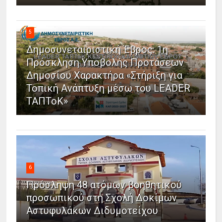
5
Δημοσυνεταιριστική Έβρος: 1η
Πρόσκληση Υποβολής Προτάσεων
Δημοσίου Χαρακτήρα «Στήριξη για
Τοπική Ανάπτυξη μέσω του LEADER
ΤΑΠΤοΚ»
6
Πρόσληψη 48 ατόμων βοηθητικού
προσωπικού στη Σχολή Δοκίμων
Αστυφυλάκων Διδυμοτείχου