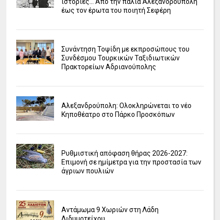
ιστορίες... Από την παλιά Αλεξανδρούπολη
έως τον έρωτα του ποιητή Σεφέρη
Συνάντηση Τοψίδη με εκπροσώπους του
Συνδέσμου Τουρκικών Ταξιδιωτικών
Πρακτορείων Αδριανούπολης
Αλεξανδρούπολη: Ολοκληρώνεται το νέο
Κηποθέατρο στο Πάρκο Προσκόπων
Ρυθμιστική απόφαση θήρας 2026-2027:
Επιμονή σε ημίμετρα για την προστασία των
άγριων πουλιών
Αντάμωμα 9 Χωριών στη Λάδη
Διδυμοτείχου