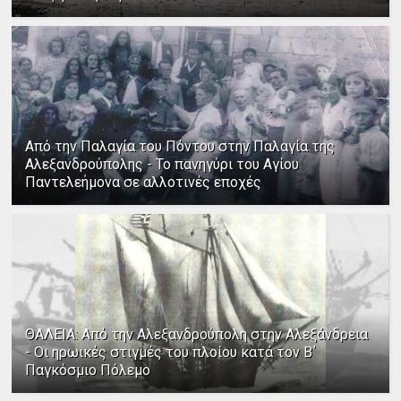
Από την Παλαγία του Πόντου στην Παλαγία της
Αλεξανδρούπολης - Το πανηγύρι του Αγίου
Παντελεήμονα σε αλλοτινές εποχές
ΘΑΛΕΙΑ: Από την Αλεξανδρούπολη στην Αλεξάνδρεια
- Οι ηρωικές στιγμές του πλοίου κατά τον Β΄
Παγκόσμιο Πόλεμο