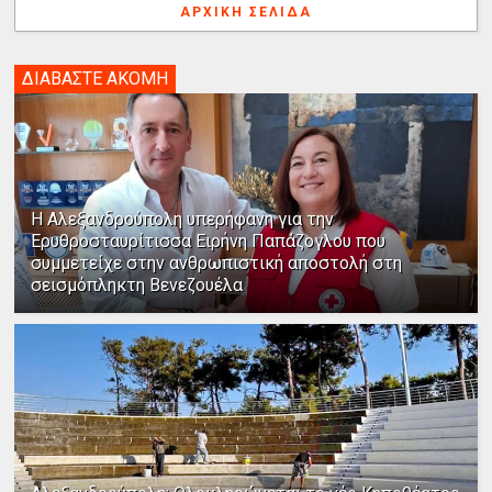
ΑΡΧΙΚΉ ΣΕΛΊΔΑ
ΔΙΑΒΑΣΤΕ ΑΚΟΜΗ
Η Αλεξανδρούπολη υπερήφανη για την
Ερυθροσταυρίτισσα Ειρήνη Παπάζογλου που
συμμετείχε στην ανθρωπιστική αποστολή στη
σεισμόπληκτη Βενεζουέλα