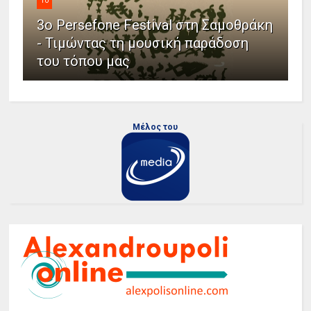
10
3ο Persefone Festival στη Σαμοθράκη
- Τιμώντας τη μουσική παράδοση
του τόπου μας
Μέλος του