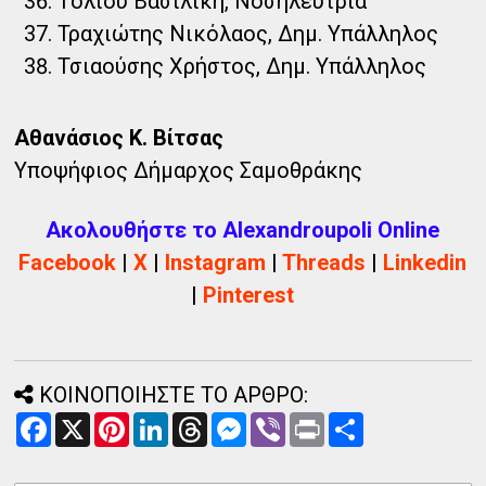
Τόλιου Βασιλική, Νοσηλεύτρια
Τραχιώτης Νικόλαος, Δημ. Υπάλληλος
Τσιαούσης Χρήστος, Δημ. Υπάλληλος
Αθανάσιος Κ. Βίτσας
Υποψήφιος Δήμαρχος Σαμοθράκης
Ακολουθήστε το Alexandroupoli Online
Facebook
|
X
|
Instagram
|
Threads
|
Linkedin
|
Pinterest
ΚΟΙΝΟΠΟΙΗΣΤΕ ΤΟ ΑΡΘΡΟ:
F
X
P
L
T
M
V
P
Α
a
i
i
h
e
i
r
ν
c
n
n
r
s
b
i
τ
e
t
k
e
s
e
n
α