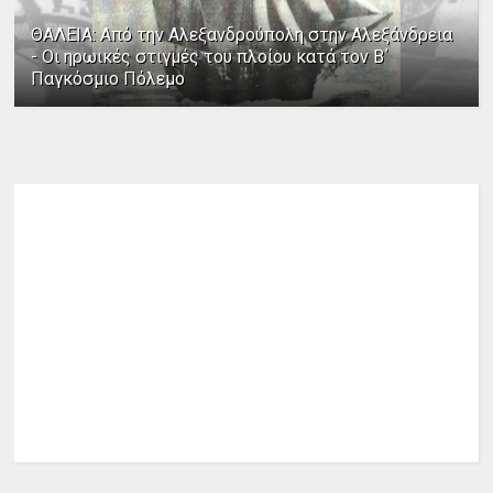
ΘΑΛΕΙΑ: Από την Αλεξανδρούπολη στην Αλεξάνδρεια
- Οι ηρωικές στιγμές του πλοίου κατά τον Β΄
Παγκόσμιο Πόλεμο