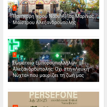
8
Πανήγυρη Ιερού Ναού Αγίας Μαρίνας
Μαΐστρου Αλεξανδρούπολης
9
Σωματείο Εμποροϋπαλλήλων
Αλεξανδρούπολης: Όχι στη «Λευκή
Νύχτα» που μαυρίζει τη ζωή μας