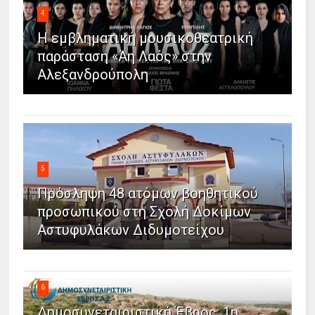
4
Η εμβληματική μουσικοθεατρική
παράσταση «Άη Λαός» στην
Αλεξανδρούπολη
5
Πρόσληψη 48 ατόμων βοηθητικού
προσωπικού στη Σχολή Δοκίμων
Αστυφυλάκων Διδυμοτείχου
6
Δημοσυνεταιριστική Έβρος: 1η