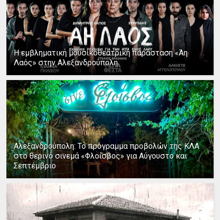
Η εμβληματική μουσικοθεατρική παράσταση «Άη
Λαός» στην Αλεξανδρούπολη
Αλεξανδρούπολη: Το πρόγραμμα προβολών της ΚΛΑ
στο θερινό σινεμά «Φλοίσβος» για Αύγουστο και
Σεπτέμβριο