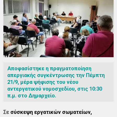
Αποφασίστηκε η πραγματοποίηση
απεργιακής συγκέντρωσης την Πέμπτη
21/9, μέρα ψήφισης του νέου
αντεργατικού νομοσχεδίου, στις 10:30
π.μ. στο Δημαρχείο.
Σε
σύσκεψη εργατικών σωματείων,