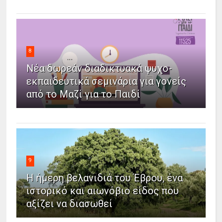
8
Νέα δωρεάν διαδικτυακά ψυχο-
εκπαιδευτικά σεμινάρια για γονείς
από το Μαζί για το Παιδί
9
Η ήμερη βελανιδιά του Έβρου, ένα
ιστορικό και αιωνόβιο είδος που
αξίζει να διασωθεί