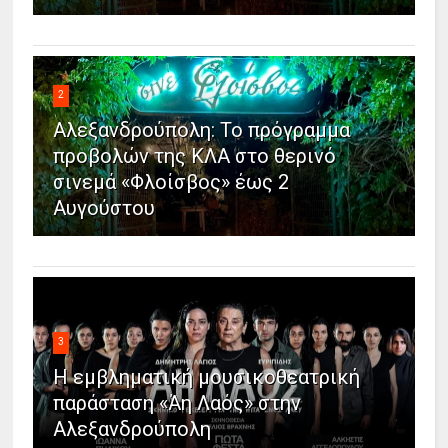
2
Αλεξανδρούπολη: Το πρόγραμμα
προβολών της ΚΛΑ στο θερινό
σινεμά «Φλοίσβος» έως 2
Αυγούστου
3
Η εμβληματική μουσικοθεατρική
παράσταση «Άη Λαός» στην
Αλεξανδρούπολη