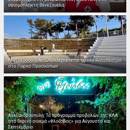
σεισμόπληκτη Βενεζουέλα
Αλεξανδρούπολη: Ολοκληρώνεται το νέο Κηποθέατρο
στο Πάρκο Προσκόπων
Αλεξανδρούπολη: Το πρόγραμμα προβολών της ΚΛΑ
στο θερινό σινεμά «Φλοίσβος» για Αύγουστο και
Σεπτέμβριο