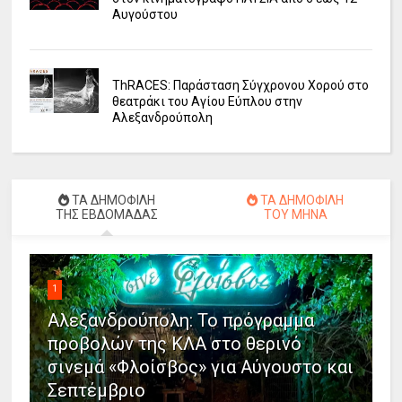
Αυγούστου
ΤhRACES: Παράσταση Σύγχρονου Χορού στο
θεατράκι του Αγίου Εύπλου στην
Αλεξανδρούπολη
ΤΑ ΔΗΜΟΦΙΛΗ
ΤΑ ΔΗΜΟΦΙΛΗ
ΤΗΣ ΕΒΔΟΜΑΔΑΣ
ΤΟΥ ΜΗΝΑ
1
Αλεξανδρούπολη: Το πρόγραμμα
προβολών της ΚΛΑ στο θερινό
σινεμά «Φλοίσβος» για Αύγουστο και
Σεπτέμβριο