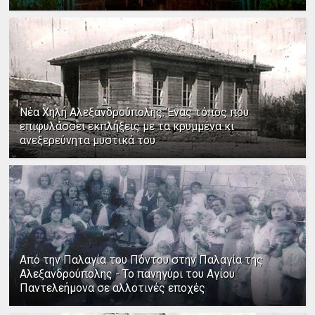
Νέα Χηλή Αλεξανδρούπολης: Ένας τόπος που
επιφυλάσσει εκπλήξεις με τα κρυμμένα κι
ανεξερεύνητα μυστικά του
Από την Παλαγία του Πόντου στην Παλαγία της
Αλεξανδρούπολης - Το πανηγύρι του Αγίου
Παντελεήμονα σε αλλοτινές εποχές