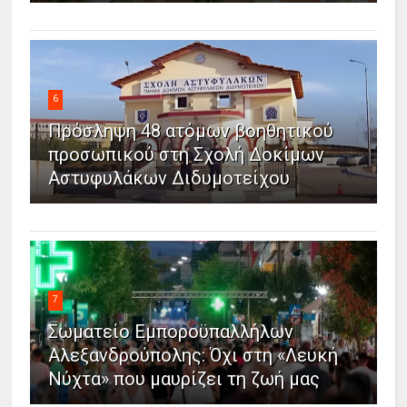
6
Πρόσληψη 48 ατόμων βοηθητικού
προσωπικού στη Σχολή Δοκίμων
Αστυφυλάκων Διδυμοτείχου
7
Σωματείο Εμποροϋπαλλήλων
Αλεξανδρούπολης: Όχι στη «Λευκή
Νύχτα» που μαυρίζει τη ζωή μας