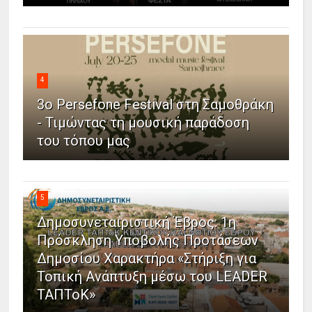
4
3ο Persefone Festival στη Σαμοθράκη
- Τιμώντας τη μουσική παράδοση
του τόπου μας
5
Δημοσυνεταιριστική Έβρος: 1η
Πρόσκληση Υποβολής Προτάσεων
Δημοσίου Χαρακτήρα «Στήριξη για
Τοπική Ανάπτυξη μέσω του LEADER
ΤΑΠΤοΚ»