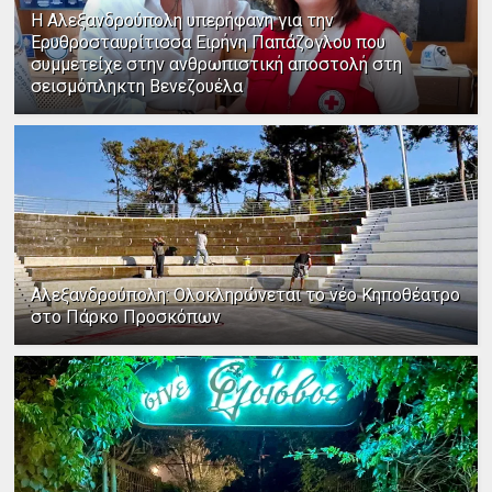
Η Αλεξανδρούπολη υπερήφανη για την
Ερυθροσταυρίτισσα Ειρήνη Παπάζογλου που
συμμετείχε στην ανθρωπιστική αποστολή στη
σεισμόπληκτη Βενεζουέλα
Αλεξανδρούπολη: Ολοκληρώνεται το νέο Κηποθέατρο
στο Πάρκο Προσκόπων