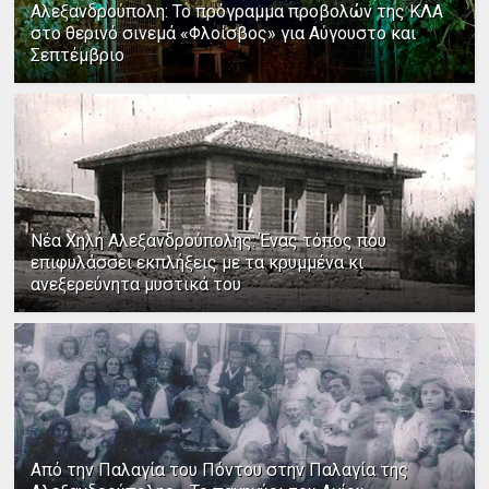
Αλεξανδρούπολη: Το πρόγραμμα προβολών της ΚΛΑ
στο θερινό σινεμά «Φλοίσβος» για Αύγουστο και
Σεπτέμβριο
Νέα Χηλή Αλεξανδρούπολης: Ένας τόπος που
επιφυλάσσει εκπλήξεις με τα κρυμμένα κι
ανεξερεύνητα μυστικά του
Από την Παλαγία του Πόντου στην Παλαγία της