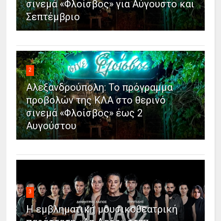
σινεμά «Φλοίσβος» για Αύγουστο και
Σεπτέμβριο
2
Αλεξανδρούπολη: Το πρόγραμμα
προβολών της ΚΛΑ στο θερινό
σινεμά «Φλοίσβος» έως 2
Αυγούστου
3
Η εμβληματική μουσικοθεατρική