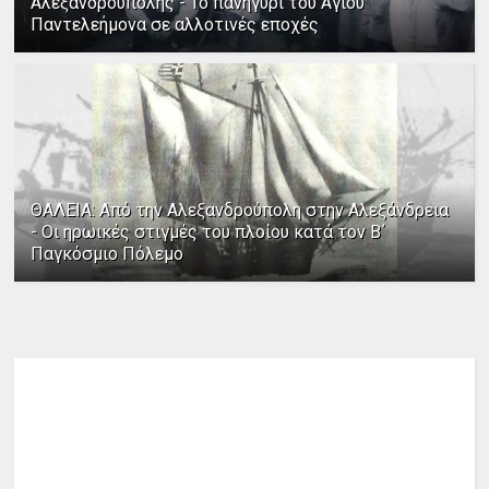
Αλεξανδρούπολης - Το πανηγύρι του Αγίου
Παντελεήμονα σε αλλοτινές εποχές
ΘΑΛΕΙΑ: Από την Αλεξανδρούπολη στην Αλεξάνδρεια
- Οι ηρωικές στιγμές του πλοίου κατά τον Β΄
Παγκόσμιο Πόλεμο