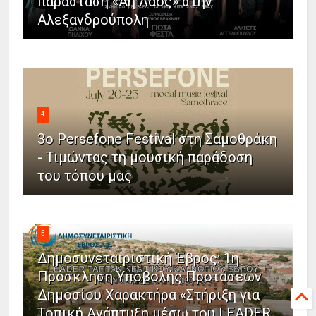
παράσταση «Άη Λαός» στην
Αλεξανδρούπολη
4
3ο Persefone Festival στη Σαμοθράκη
- Τιμώντας τη μουσική παράδοση
του τόπου μας
5
Δημοσυνεταιριστική Έβρος: 1η
Πρόσκληση Υποβολής Προτάσεων
Δημοσίου Χαρακτήρα «Στήριξη για
Τοπική Ανάπτυξη μέσω του LEADER