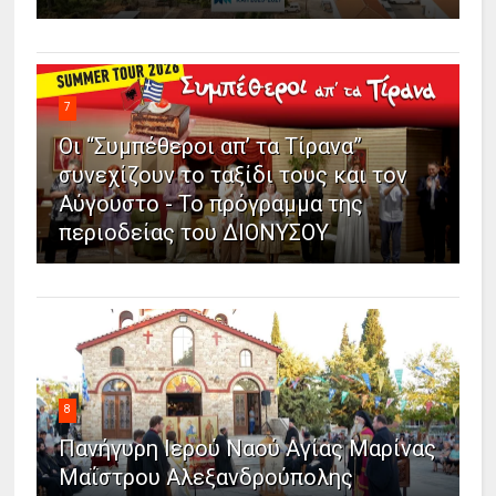
7
Οι “Συμπέθεροι απ’ τα Τίρανα”
συνεχίζουν το ταξίδι τους και τον
Αύγουστο - Το πρόγραμμα της
περιοδείας του ΔΙΟΝΥΣΟΥ
8
Πανήγυρη Ιερού Ναού Αγίας Μαρίνας
Μαΐστρου Αλεξανδρούπολης