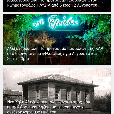
Αλεξανδρούπολη: Το πρόγραμμα προβολών στον
κινηματογράφο ΗΛΥΣΙΑ από 6 έως 12 Αυγούστου
Αλεξανδρούπολη: Το πρόγραμμα προβολών της ΚΛΑ
στο θερινό σινεμά «Φλοίσβος» για Αύγουστο και
Σεπτέμβριο
Νέα Χηλή Αλεξανδρούπολης: Ένας τόπος που
επιφυλάσσει εκπλήξεις με τα κρυμμένα κι
ανεξερεύνητα μυστικά του