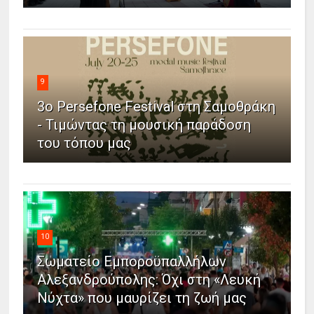
9
3ο Persefone Festival στη Σαμοθράκη
- Τιμώντας τη μουσική παράδοση
του τόπου μας
10
Σωματείο Εμποροϋπαλλήλων
Αλεξανδρούπολης: Όχι στη «Λευκή
Νύχτα» που μαυρίζει τη ζωή μας