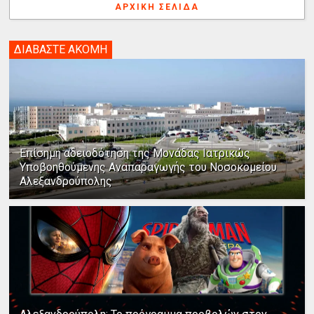
ΑΡΧΙΚΉ ΣΕΛΊΔΑ
ΔΙΑΒΑΣΤΕ ΑΚΟΜΗ
Επίσημη αδειοδότηση της Μονάδας Ιατρικώς
Υποβοηθούμενης Αναπαραγωγής του Νοσοκομείου
Αλεξανδρούπολης