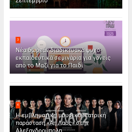
Σεπτέμβριο
3
Νέα δωρεάν διαδικτυακά ψυχο-
εκπαιδευτικά σεμινάρια για γονείς
από το Μαζί για το Παιδί
4
Η εμβληματική μουσικοθεατρική
παράσταση «Άη Λαός» στην
Αλεξανδρούπολη