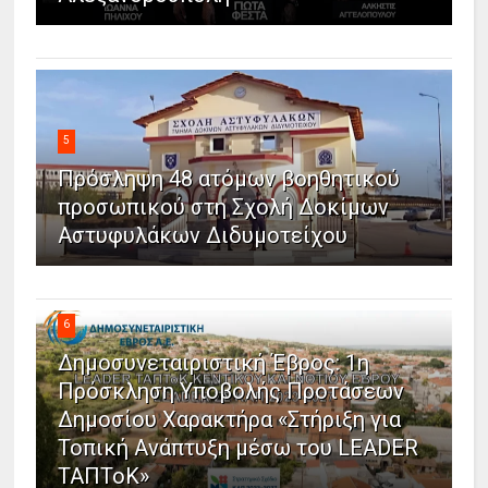
5
Πρόσληψη 48 ατόμων βοηθητικού
προσωπικού στη Σχολή Δοκίμων
Αστυφυλάκων Διδυμοτείχου
6
Δημοσυνεταιριστική Έβρος: 1η
Πρόσκληση Υποβολής Προτάσεων
Δημοσίου Χαρακτήρα «Στήριξη για
Τοπική Ανάπτυξη μέσω του LEADER
ΤΑΠΤοΚ»