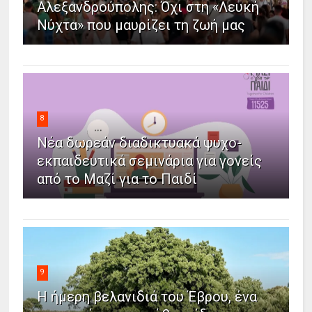
Αλεξανδρούπολης: Όχι στη «Λευκή
Νύχτα» που μαυρίζει τη ζωή μας
8
Νέα δωρεάν διαδικτυακά ψυχο-
εκπαιδευτικά σεμινάρια για γονείς
από το Μαζί για το Παιδί
9
Η ήμερη βελανιδιά του Έβρου, ένα