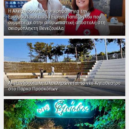
Η Αλεξανδρούπολη υπερήφανη για την
Ερυθροσταυρίτισσα Ειρήνη Παπάζογλου που
συμμετείχε στην ανθρωπιστική αποστολή στη
σεισμόπληκτη Βενεζουέλα
Αλεξανδρούπολη: Ολοκληρώνεται το νέο Κηποθέατρο
στο Πάρκο Προσκόπων