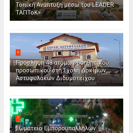
Τοπική Ανάπτυξη μέσω του LEADER
ΤΑΠΤοΚ»
6
Πρόσληψη 48 ατόμων βοηθητικού
προσωπικού στη Σχολή Δοκίμων
Αστυφυλάκων Διδυμοτείχου
7
Σωματείο Εμποροϋπαλλήλων