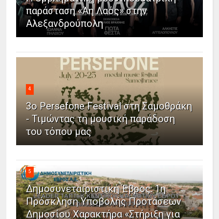
παράσταση «Άη Λαός» στην
Αλεξανδρούπολη
4
3ο Persefone Festival στη Σαμοθράκη
- Τιμώντας τη μουσική παράδοση
του τόπου μας
5
Δημοσυνεταιριστική Έβρος: 1η
Πρόσκληση Υποβολής Προτάσεων
Δημοσίου Χαρακτήρα «Στήριξη για