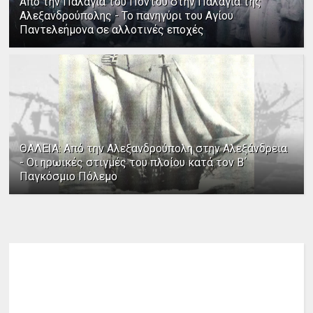
Από την Παλαγία του Πόντου στην Παλαγία της
Αλεξανδρούπολης - Το πανηγύρι του Αγίου
Παντελεήμονα σε αλλοτινές εποχές
ΘΑΛΕΙΑ: Από την Αλεξανδρούπολη στην Αλεξάνδρεια
- Οι ηρωικές στιγμές του πλοίου κατά τον Β΄
Παγκόσμιο Πόλεμο