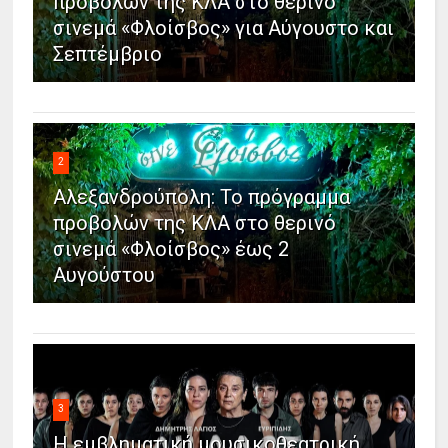
προβολών της ΚΛΑ στο θερινό
σινεμά «Φλοίσβος» για Αύγουστο και
Σεπτέμβριο
2
Αλεξανδρούπολη: Το πρόγραμμα
προβολών της ΚΛΑ στο θερινό
σινεμά «Φλοίσβος» έως 2
Αυγούστου
3
Η εμβληματική μουσικοθεατρική