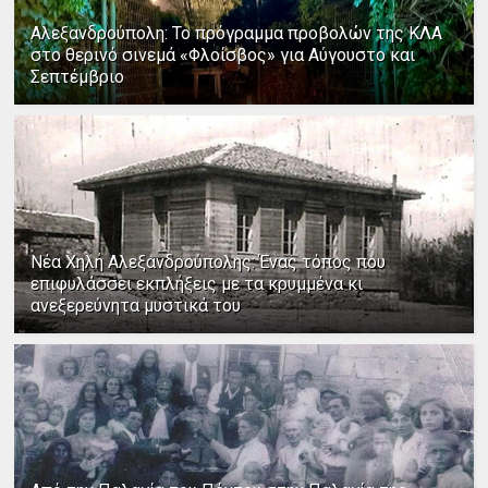
Αλεξανδρούπολη: Το πρόγραμμα προβολών της ΚΛΑ
στο θερινό σινεμά «Φλοίσβος» για Αύγουστο και
Σεπτέμβριο
Νέα Χηλή Αλεξανδρούπολης: Ένας τόπος που
επιφυλάσσει εκπλήξεις με τα κρυμμένα κι
ανεξερεύνητα μυστικά του