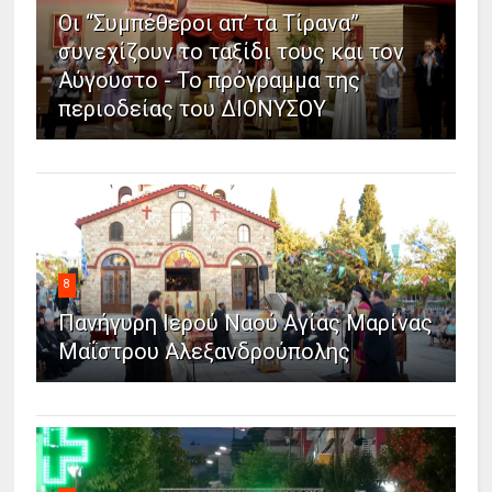
Οι “Συμπέθεροι απ’ τα Τίρανα”
συνεχίζουν το ταξίδι τους και τον
Αύγουστο - Το πρόγραμμα της
περιοδείας του ΔΙΟΝΥΣΟΥ
8
Πανήγυρη Ιερού Ναού Αγίας Μαρίνας
Μαΐστρου Αλεξανδρούπολης