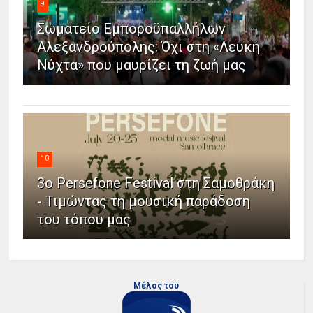
9
Σωματείο Εμποροϋπαλλήλων
Αλεξανδρούπολης: Όχι στη «Λευκή
Νύχτα» που μαυρίζει τη ζωή μας
10
3ο Persefone Festival στη Σαμοθράκη
- Τιμώντας τη μουσική παράδοση
του τόπου μας
Μέλος του