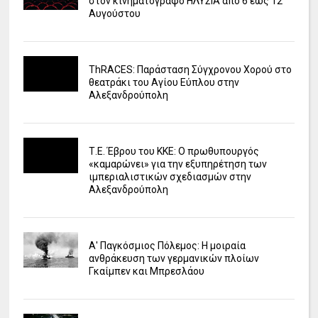
στον κινηματογράφο ΗΛΥΣΙΑ από 6 έως 12
Αυγούστου
ΤhRACES: Παράσταση Σύγχρονου Χορού στο
θεατράκι του Αγίου Εύπλου στην
Αλεξανδρούπολη
Τ.Ε. Έβρου του ΚΚΕ: Ο πρωθυπουργός
«καμαρώνει» για την εξυπηρέτηση των
ιμπεριαλιστικών σχεδιασμών στην
Αλεξανδρούπολη
Α' Παγκόσμιος Πόλεμος: Η μοιραία
ανθράκευση των γερμανικών πλοίων
Γκαίμπεν και Μπρεσλάου