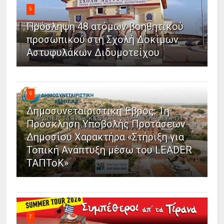
5
Πρόσληψη 48 ατόμων βοηθητικού
προσωπικού στη Σχολή Δοκίμων
Αστυφυλάκων Διδυμοτείχου
6
Δημοσυνεταιριστική Έβρος: 1η
Πρόσκληση Υποβολής Προτάσεων
Δημοσίου Χαρακτήρα «Στήριξη για
Τοπική Ανάπτυξη μέσω του LEADER
ΤΑΠΤοΚ»
7