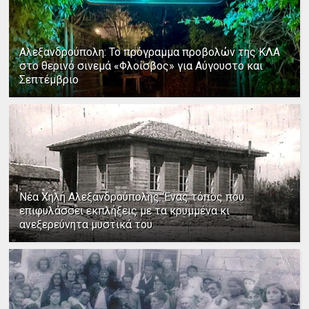
Αλεξανδρούπολη: Το πρόγραμμα προβολών της ΚΛΑ
στο θερινό σινεμά «Φλοίσβος» για Αύγουστο και
Σεπτέμβριο
Νέα Χηλή Αλεξανδρούπολης: Ένας τόπος που
επιφυλάσσει εκπλήξεις με τα κρυμμένα κι
ανεξερεύνητα μυστικά του