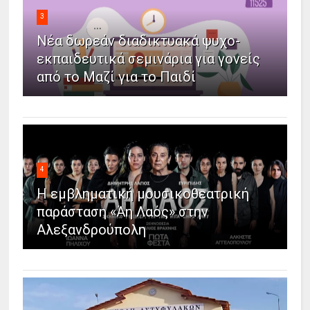
3
Νέα δωρεάν διαδικτυακά ψυχο-
εκπαιδευτικά σεμινάρια για γονείς
από το Μαζί για το Παιδί
4
Η εμβληματική μουσικοθεατρική
παράσταση «Άη Λαός» στην
Αλεξανδρούπολη