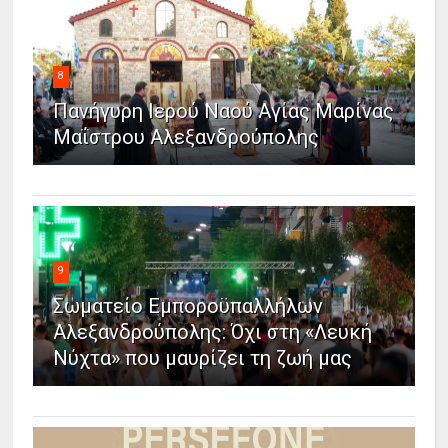
8
Πανήγυρη Ιερού Ναού Αγίας Μαρίνας
Μαΐστρου Αλεξανδρούπολης
9
Σωματείο Εμποροϋπαλλήλων
Αλεξανδρούπολης: Όχι στη «Λευκή
Νύχτα» που μαυρίζει τη ζωή μας