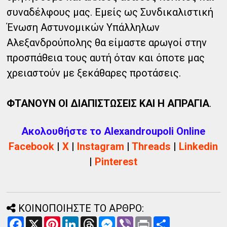
συναδέλφους μας. Εμείς ως Συνδικαλιστική
Ένωση Αστυνομικών Υπάλληλων
Αλεξανδρούπολης θα είμαστε αρωγοί στην
προσπάθεια τους αυτή όταν και όποτε μας
χρειαστούν με ξεκάθαρες προτάσεις.
ΦΤΑΝΟΥΝ ΟΙ ΔΙΑΠΙΣΤΩΣΕΙΣ ΚΑΙ Η ΑΠΡΑΓΙΑ
.
Ακολουθήστε το Alexandroupoli Online
Facebook
|
X
|
Instagram
|
Threads
|
Linkedin
|
Pinterest
ΚΟΙΝΟΠΟΙΗΣΤΕ ΤΟ ΑΡΘΡΟ:
F
X
P
L
T
M
V
P
Α