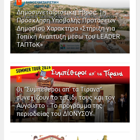
6
Δημοσυνεταιριστική Έβρος: 1η
Πρόσκληση Υποβολής Προτάσεων
Δημοσίου Χαρακτήρα «Στήριξη για
Τοπική Ανάπτυξη μέσω του LEADER
ΤΑΠΤοΚ»
7
Οι “Συμπέθεροι απ’ τα Τίρανα”
συνεχίζουν το ταξίδι τους και τον
Αύγουστο - Το πρόγραμμα της
περιοδείας του ΔΙΟΝΥΣΟΥ