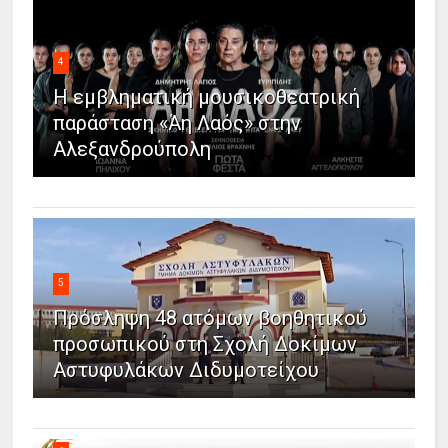
4
Η εμβληματική μουσικοθεατρική
παράσταση «Άη Λαός» στην
Αλεξανδρούπολη
5
Πρόσληψη 48 ατόμων βοηθητικού
προσωπικού στη Σχολή Δοκίμων
Αστυφυλάκων Διδυμοτείχου