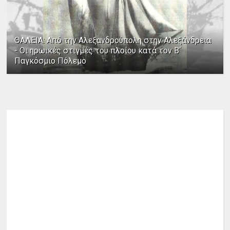
ΘΑΛΕΙΑ: Από την Αλεξανδρούπολη στην Αλεξάνδρεια
- Οι ηρωικές στιγμές του πλοίου κατά τον Β΄
Παγκόσμιο Πόλεμο