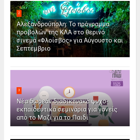
2
Αλεξανδρούπολη: Το πρόγραμμα
προβολών της ΚΛΑ στο θερινό
σινεμά «Φλοίσβος» για Αύγουστο και
Σεπτέμβριο
3
Νέα δωρεάν διαδικτυακά ψυχο-
εκπαιδευτικά σεμινάρια για γονείς
από το Μαζί για το Παιδί