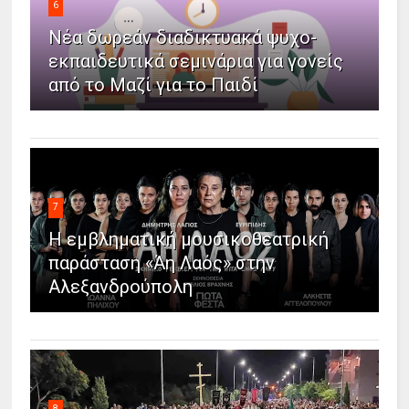
6
Νέα δωρεάν διαδικτυακά ψυχο-
εκπαιδευτικά σεμινάρια για γονείς
από το Μαζί για το Παιδί
7
Η εμβληματική μουσικοθεατρική
παράσταση «Άη Λαός» στην
Αλεξανδρούπολη
8