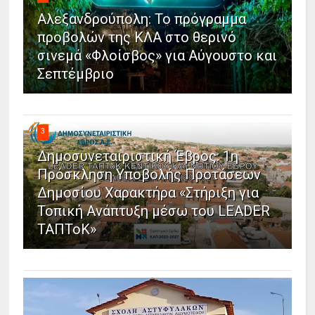
Αλεξανδρούπολη: Το πρόγραμμα
προβολών της ΚΛΑ στο θερινό
σινεμά «Φλοίσβος» για Αύγουστο και
Σεπτέμβριο
3
Δημοσυνεταιριστική Έβρος: 1η
Πρόσκληση Υποβολής Προτάσεων
Δημοσίου Χαρακτήρα «Στήριξη για
Τοπική Ανάπτυξη μέσω του LEADER
ΤΑΠΤοΚ»