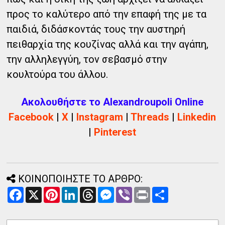
προς το καλύτερο από την επαφή της με τα
παιδιά, διδάσκοντάς τους την αυστηρή
πειθαρχία της κουζίνας αλλά και την αγάπη,
την αλληλεγγύη, τον σεβασμό στην
κουλτούρα του άλλου.
Ακολουθήστε το Alexandroupoli Online
Facebook
|
X
|
Instagram
|
Threads
|
Linkedin
|
Pinterest
ΚΟΙΝΟΠΟΙΗΣΤΕ ΤΟ ΑΡΘΡΟ:
F
X
P
L
T
M
V
P
Α
a
i
i
h
e
i
r
ν
c
n
n
r
s
b
i
τ
e
t
k
e
s
e
n
α
b
e
e
a
e
r
t
λ