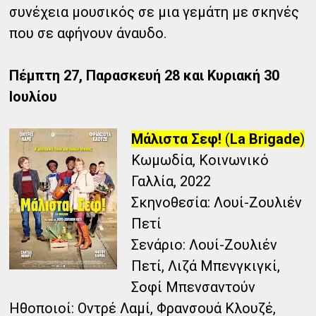
συνέχεια μουσικός σε μια γεμάτη με σκηνές
που σε αφήνουν άναυδο.
Πέμπτη 27, Παρασκευή 28 και Κυριακή 30
Ιουλίου
Μάλιστα Σεφ!
(
La Brigade
)
Κωμωδία, Κοινωνικό
Γαλλία, 2022
Σκηνοθεσία: Λουί-Ζουλιέν
Πετί
Σενάριο: Λουί-Ζουλιέν
Πετί, Λιζά Μπενγκιγκί,
Σοφί Μπενσαντούν
Ηθοποιοί: Οντρέ Λαμί, Φρανσουά Κλουζέ,