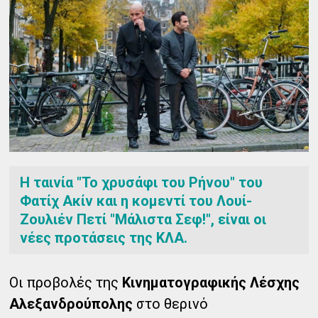
Η ταινία "Το χρυσάφι του Ρήνου" του
Φατίχ Ακίν και η κομεντί του Λουί-
Ζουλιέν Πετί "Μάλιστα Σεφ!", είναι οι
νέες προτάσεις της ΚΛΑ.
Οι προβολές της
Κινηματογραφικής Λέσχης
Αλεξανδρούπολης
στο θερινό