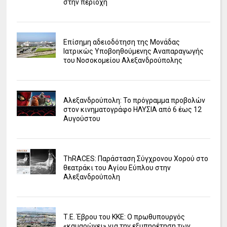
στην περιοχή
Επίσημη αδειοδότηση της Μονάδας
Ιατρικώς Υποβοηθούμενης Αναπαραγωγής
του Νοσοκομείου Αλεξανδρούπολης
Αλεξανδρούπολη: Το πρόγραμμα προβολών
στον κινηματογράφο ΗΛΥΣΙΑ από 6 έως 12
Αυγούστου
ΤhRACES: Παράσταση Σύγχρονου Χορού στο
θεατράκι του Αγίου Εύπλου στην
Αλεξανδρούπολη
Τ.Ε. Έβρου του ΚΚΕ: Ο πρωθυπουργός
«καμαρώνει» για την εξυπηρέτηση των