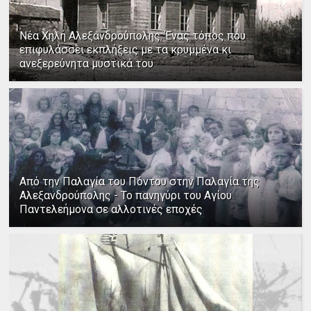
Νέα Χηλή Αλεξανδρούπολης: Ένας τόπος που
επιφυλάσσει εκπλήξεις με τα κρυμμένα κι
ανεξερεύνητα μυστικά του
Από την Παλαγία του Πόντου στην Παλαγία της
Αλεξανδρούπολης - Το πανηγύρι του Αγίου
Παντελεήμονα σε αλλοτινές εποχές