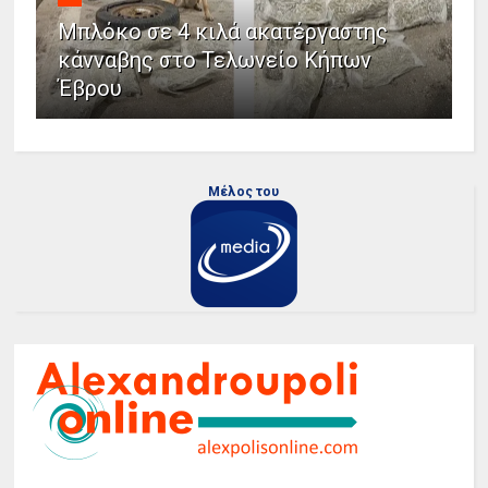
Μπλόκο σε 4 κιλά ακατέργαστης
κάνναβης στο Τελωνείο Κήπων
Έβρου
Μέλος του