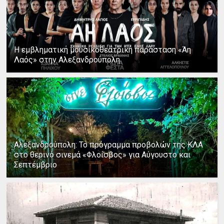
Η εμβληματική μουσικοθεατρική παράσταση «Άη
Λαός» στην Αλεξανδρούπολη
Αλεξανδρούπολη: Το πρόγραμμα προβολών της ΚΛΑ
στο θερινό σινεμά «Φλοίσβος» για Αύγουστο και
Σεπτέμβριο