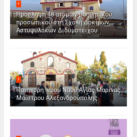
4
Πρόσληψη 48 ατόμων βοηθητικού
προσωπικού στη Σχολή Δοκίμων
Αστυφυλάκων Διδυμοτείχου
5
Πανήγυρη Ιερού Ναού Αγίας Μαρίνας
Μαΐστρου Αλεξανδρούπολης