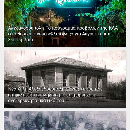
Αλεξανδρούπολη: Το πρόγραμμα προβολών της ΚΛΑ
στο θερινό σινεμά «Φλοίσβος» για Αύγουστο και
Σεπτέμβριο
Νέα Χηλή Αλεξανδρούπολης: Ένας τόπος που
επιφυλάσσει εκπλήξεις με τα κρυμμένα κι
ανεξερεύνητα μυστικά του