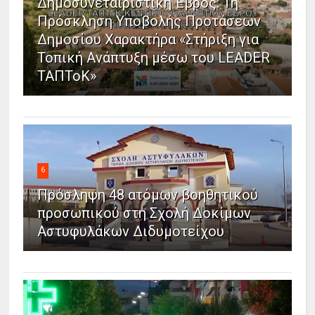
Δημοσυνεταιριστική Έβρος: 1η
Πρόσκληση Υποβολής Προτάσεων
Δημοσίου Χαρακτήρα «Στήριξη για
Τοπική Ανάπτυξη μέσω του LEADER
ΤΑΠΤοΚ»
6
Πρόσληψη 48 ατόμων βοηθητικού
προσωπικού στη Σχολή Δοκίμων
Αστυφυλάκων Διδυμοτείχου