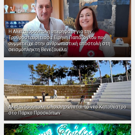
Η Αλεξανδρούπολη υπερήφανη για την
Ερυθροσταυρίτισσα Ειρήνη Παπάζογλου που
συμμετείχε στην ανθρωπιστική αποστολή στη
σεισμόπληκτη Βενεζουέλα
Αλεξανδρούπολη: Ολοκληρώνεται το νέο Κηποθέατρο
στο Πάρκο Προσκόπων