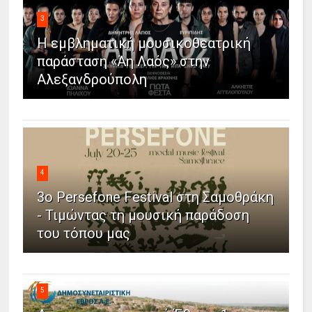
3
Η εμβληματική μουσικοθεατρική
παράσταση «Άη Λαός» στην
Αλεξανδρούπολη
4
3ο Persefone Festival στη Σαμοθράκη
- Τιμώντας τη μουσική παράδοση
του τόπου μας
5