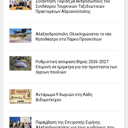
Συνάντηση Τοψίδη με εκπροσώπους του
Συνδέσμου Τουρκικών Ταξιδιωτικών
Πρακτορείων Αδριανούπολης
Αλεξανδρούπολη: Ολοκληρώνεται το νέο
Κηποθέατρο στο Πάρκο Προσκόπων
Ρυθμιστική απόφαση θήρας 2026-2027:
Επιμονή σε ημίμετρα για την προστασία των
άγριων πουλιών
Αντάμωμα 9 Χωριών στη Λάδη
Διδυμοτείχου
Παρέμβαση της Επιτροπής Ειρήνης
Αλεξανδρούπολης για τους κινδύνους που