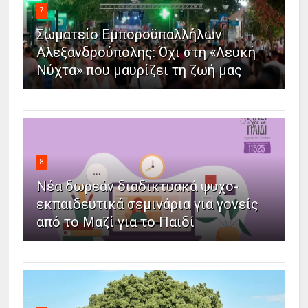
7
Σωματείο Εμποροϋπαλλήλων
Αλεξανδρούπολης: Όχι στη «Λευκή
Νύχτα» που μαυρίζει τη ζωή μας
8
Νέα δωρεάν διαδικτυακά ψυχο-
εκπαιδευτικά σεμινάρια για γονείς
από το Μαζί για το Παιδί