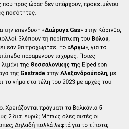
ις που προς ώρας δεν υπάρχουν, προκειμένου
ες ποσότητες.
α την επένδυση «
Διώρυγα Gas
» στην Κόρινθο,
ά πολλοί βλέπουν τη περίπτωση του
Βόλου
,
ει εάν θα προχωρήσει το «
Αργώ
», για το
 επίπεδο παραμένουν ισχυρές. Ποιες
 λιμάνι της
Θεσσαλονίκης
της Elpedison
έργα της
Gastrade
στην
Αλεξανδρούπολη
, με
ι το νήμα στα τέλη του 2023 με αρχές του
. Χρειάζονται πράγματι τα Βαλκάνια 5
υς 2 δισ. ευρώ; Μήπως όλες αυτές οι
οπες; Δηλαδή πολλά λεφτά για το τίποτα;