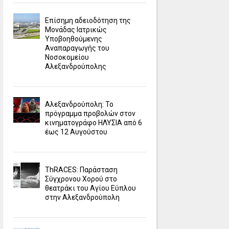
Επίσημη αδειοδότηση της
Μονάδας Ιατρικώς
Υποβοηθούμενης
Αναπαραγωγής του
Νοσοκομείου
Αλεξανδρούπολης
Αλεξανδρούπολη: Το
πρόγραμμα προβολών στον
κινηματογράφο ΗΛΥΣΙΑ από 6
έως 12 Αυγούστου
ΤhRACES: Παράσταση
Σύγχρονου Χορού στο
θεατράκι του Αγίου Εύπλου
στην Αλεξανδρούπολη