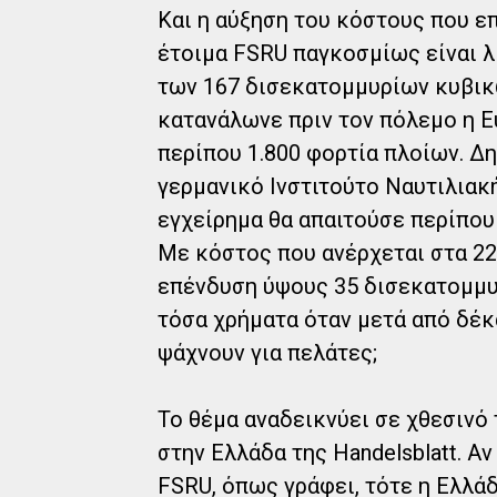
Και η αύξηση του κόστους που επ
έτοιμα FSRU παγκοσμίως είναι λί
των 167 δισεκατομμυρίων κυβικ
κατανάλωνε πριν τον πόλεμο η Ε
περίπου 1.800 φορτία πλοίων. Δ
γερμανικό Ινστιτούτο Ναυτιλιακ
εγχείρημα θα απαιτούσε περίπου
Με κόστος που ανέρχεται στα 220
επένδυση ύψους 35 δισεκατομμυρ
τόσα χρήματα όταν μετά από δέκα
ψάχνουν για πελάτες;
Το θέμα αναδεικνύει σε χθεσινό
στην Ελλάδα της Handelsblatt. Α
FSRU, όπως γράφει, τότε η Ελλάδ