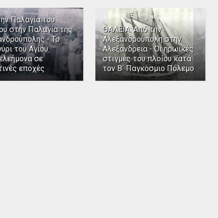
την Παλαγία του
ου στην Παλαγία της
ΘΑΛΕΙΑ: Από την
ανδρούπολης - Το
Αλεξανδρούπολη στην
ύρι του Αγίου
Αλεξάνδρεια - Οι ηρωικές
ελεήμονα σε
στιγμές του πλοίου κατά
τινές εποχές
τον Β΄ Παγκόσμιο Πόλεμο