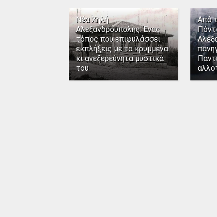
Νέα Χηλή
Από 
Αλεξανδρούπολης: Ένας
Πόντ
τόπος που επιφυλάσσει
Αλεξ
εκπλήξεις με τα κρυμμένα
πανηγ
κι ανεξερεύνητα μυστικά
Παντ
του
αλλο