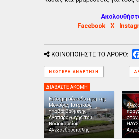
Ακολουθήστε 
Facebook
|
X
|
Instag
ΚΟΙΝΟΠΟΙΗΣΤΕ ΤΟ ΑΡΘΡΟ:
ΝΕΌΤΕΡΗ ΑΝΆΡΤΗΣΗ
Α
ΔΙΑΒΑΣΤΕ ΑΚΟΜΗ
Επίσημη αδειοδότηση της
Μονάδας Ιατρικώς
Αλεξ
Υποβοηθούμενης
πρόγ
Αναπαραγωγής του
στον
Νοσοκομείου
ΗΛΥΣ
Αλεξανδρούπολης
Αυγο