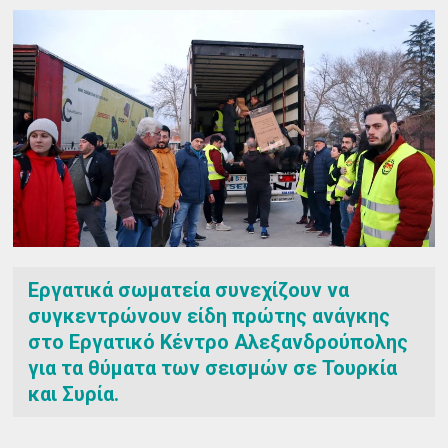
Εργατικά σωματεία συνεχίζουν να
συγκεντρώνουν είδη πρώτης ανάγκης
στο Εργατικό Κέντρο Αλεξανδρούπολης
για τα θύματα των σεισμών σε Τουρκία
και Συρία.