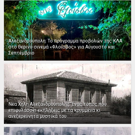
Αλεξανδρούπολη: Το πρόγραμμα προβολών της ΚΛΑ
στο θερινό σινεμά «Φλοίσβος» για Αύγουστο και
Σεπτέμβριο
Νέα Χηλή Αλεξανδρούπολης: Ένας τόπος που
επιφυλάσσει εκπλήξεις με τα κρυμμένα κι
ανεξερεύνητα μυστικά του