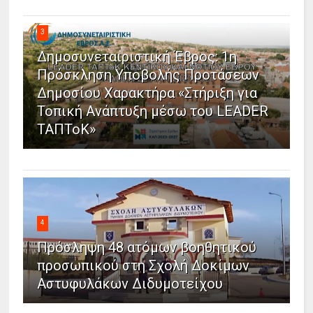
3
Δημοσυνεταιριστική Έβρος: 1η
Πρόσκληση Υποβολής Προτάσεων
Δημοσίου Χαρακτήρα «Στήριξη για
Τοπική Ανάπτυξη μέσω του LEADER
ΤΑΠΤοΚ»
4
Πρόσληψη 48 ατόμων βοηθητικού
προσωπικού στη Σχολή Δοκίμων
Αστυφυλάκων Διδυμοτείχου