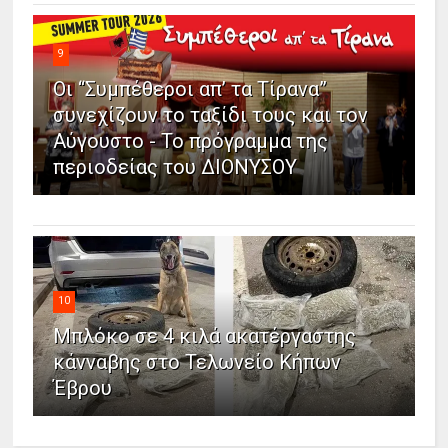
9
Οι “Συμπέθεροι απ’ τα Τίρανα”
συνεχίζουν το ταξίδι τους και τον
Αύγουστο - Το πρόγραμμα της
περιοδείας του ΔΙΟΝΥΣΟΥ
10
Μπλόκο σε 4 κιλά ακατέργαστης
κάνναβης στο Τελωνείο Κήπων
Έβρου