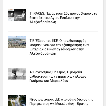
ΤhRACES: Παράσταση Σύγχρονου Χορού στο
θεατράκι του Αγίου Εύπλου στην
Αλεξανδρούπολη
Τ.Ε. Έβρου του ΚΚΕ: Ο πρωθυπουργός
«καμαρώνει» για την εξυπηρέτηση των
ιμπεριαλιστικών σχεδιασμών στην
Αλεξανδρούπολη
Α' Παγκόσμιος Πόλεμος: Η μοιραία
ανθράκευση των γερμανικών πλοίων
Γκαίμπεν και Μπρεσλάου
Νέος φωτισμός LED στο οδικό δίκτυο της
Περιφέρειας Αν. Μακεδονίας - Θράκης.