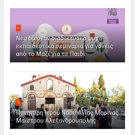
5
Νέα δωρεάν διαδικτυακά ψυχο-
εκπαιδευτικά σεμινάρια για γονείς
από το Μαζί για το Παιδί
6
Πανήγυρη Ιερού Ναού Αγίας Μαρίνας
Μαΐστρου Αλεξανδρούπολης