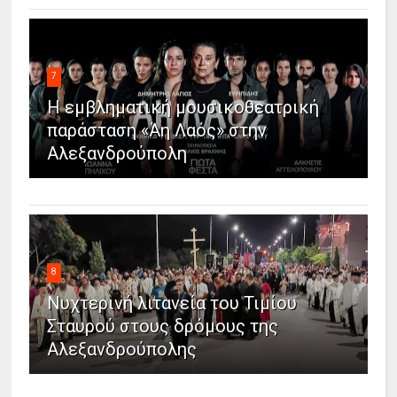
7
Η εμβληματική μουσικοθεατρική
παράσταση «Άη Λαός» στην
Αλεξανδρούπολη
8
Νυχτερινή λιτανεία του Τιμίου
Σταυρού στους δρόμους της
Αλεξανδρούπολης