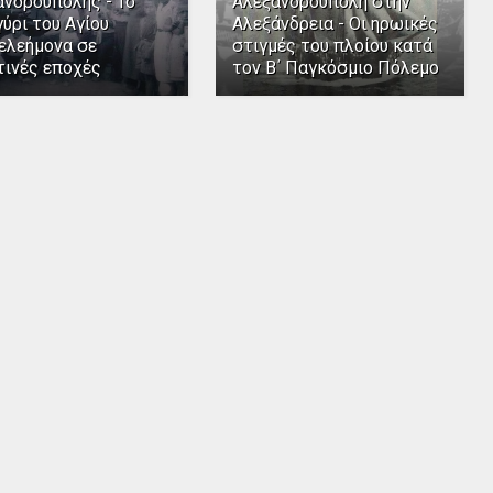
ανδρούπολης - Το
Αλεξανδρούπολη στην
ύρι του Αγίου
Αλεξάνδρεια - Οι ηρωικές
ελεήμονα σε
στιγμές του πλοίου κατά
τινές εποχές
τον Β΄ Παγκόσμιο Πόλεμο