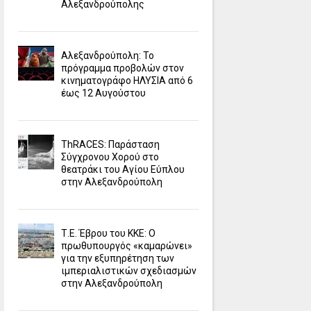
Αλεξανδρούπολης
Αλεξανδρούπολη: Το
πρόγραμμα προβολών στον
κινηματογράφο ΗΛΥΣΙΑ από 6
έως 12 Αυγούστου
ΤhRACES: Παράσταση
Σύγχρονου Χορού στο
θεατράκι του Αγίου Εύπλου
στην Αλεξανδρούπολη
Τ.Ε. Έβρου του ΚΚΕ: Ο
πρωθυπουργός «καμαρώνει»
για την εξυπηρέτηση των
ιμπεριαλιστικών σχεδιασμών
στην Αλεξανδρούπολη