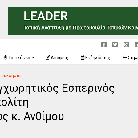
Τοπικά νέα
Απόψεις
Εκδηλώσεις
Στήλ
Εκκλησία
υγχωρητικός Εσπερινός
πολίτη
 κ. Ανθίμου