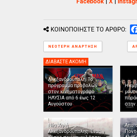
Facebook
|
X
|
Instag
ΚΟΙΝΟΠΟΙΗΣΤΕ ΤΟ ΑΡΘΡΟ:
ΝΕΌΤΕΡΗ ΑΝΆΡΤΗΣΗ
Α
ΔΙΑΒΑΣΤΕ ΑΚΟΜΗ
Αλεξανδρούπολη: Το
πρόγραμμα προβολών
Η εμ
στον κινηματογράφο
μουσ
ΗΛΥΣΙΑ από 6 έως 12
παρά
Αυγούστου
στην
Νέα Χηλή
Από 
Αλεξανδρούπολης: Ένας
Πόντ