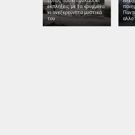
τόπος που επιφυλάσσει
Αλεξ
εκπλήξεις με τα κρυμμένα
πανηγ
κι ανεξερεύνητα μυστικά
Παντ
του
αλλο