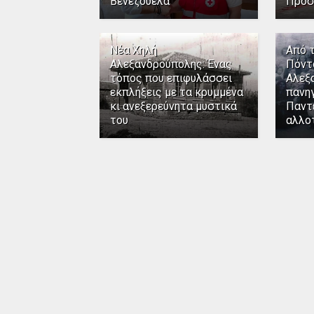
Βενεζουέλα
Προσ
Νέα Χηλή
Από 
Αλεξανδρούπολης: Ένας
Πόντ
τόπος που επιφυλάσσει
Αλεξ
εκπλήξεις με τα κρυμμένα
πανηγ
κι ανεξερεύνητα μυστικά
Παντ
του
αλλο