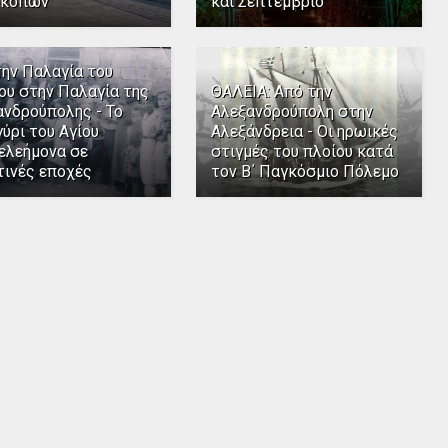
κόπων
και Σεπτέμβριο
την Παλαγία του
ου στην Παλαγία της
ΘΑΛΕΙΑ: Από την
ανδρούπολης - Το
Αλεξανδρούπολη στην
ύρι του Αγίου
Αλεξάνδρεια - Οι ηρωικές
ελεήμονα σε
στιγμές του πλοίου κατά
τινές εποχές
τον Β΄ Παγκόσμιο Πόλεμο