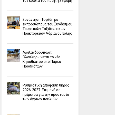
τον έρωτα του ποιητή Σεφέρη
Συνάντηση Τοψίδη με
εκπροσώπους του Συνδέσμου
Τουρκικών Ταξιδιωτικών
Πρακτορείων Αδριανούπολης
Αλεξανδρούπολη:
Ολοκληρώνεται το νέο
Κηποθέατρο στο Πάρκο
Προσκόπων
Ρυθμιστική απόφαση θήρας
2026-2027: Επιμονή σε
ημίμετρα για την προστασία
των άγριων πουλιών