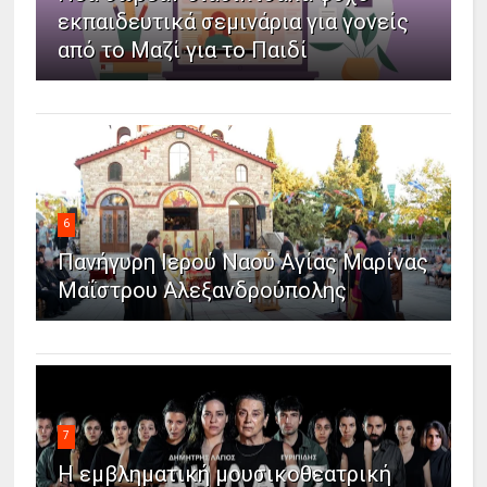
εκπαιδευτικά σεμινάρια για γονείς
από το Μαζί για το Παιδί
6
Πανήγυρη Ιερού Ναού Αγίας Μαρίνας
Μαΐστρου Αλεξανδρούπολης
7
Η εμβληματική μουσικοθεατρική