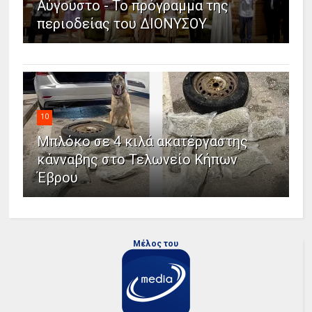
Αύγουστο - Το πρόγραμμα της
περιοδείας του ΔΙΟΝΥΣΟΥ
10
Μπλόκο σε 4 κιλά ακατέργαστης
κάνναβης στο Τελωνείο Κήπων
Έβρου
Μέλος του