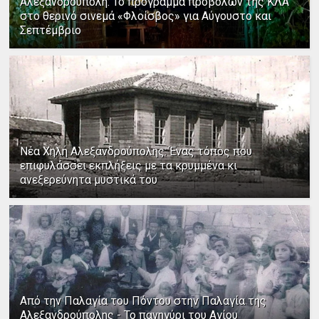
Αλεξανδρούπολη: Το πρόγραμμα προβολών της ΚΛΑ
στο θερινό σινεμά «Φλοίσβος» για Αύγουστο και
Σεπτέμβριο
Νέα Χηλή Αλεξανδρούπολης: Ένας τόπος που
επιφυλάσσει εκπλήξεις με τα κρυμμένα κι
ανεξερεύνητα μυστικά του
Από την Παλαγία του Πόντου στην Παλαγία της
Αλεξανδρούπολης - Το πανηγύρι του Αγίου