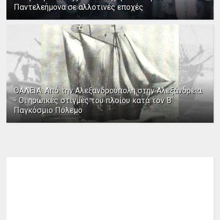
Παντελεήμονα σε αλλοτινές εποχές
ΘΑΛΕΙΑ: Από την Αλεξανδρούπολη στην Αλεξάνδρεια
- Οι ηρωικές στιγμές του πλοίου κατά τον Β΄
Παγκόσμιο Πόλεμο