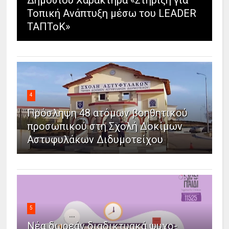
Δημοσίου Χαρακτήρα «Στήριξη για
Τοπική Ανάπτυξη μέσω του LEADER
ΤΑΠΤοΚ»
4
Πρόσληψη 48 ατόμων βοηθητικού
προσωπικού στη Σχολή Δοκίμων
Αστυφυλάκων Διδυμοτείχου
5
Νέα δωρεάν διαδικτυακά ψυχο-