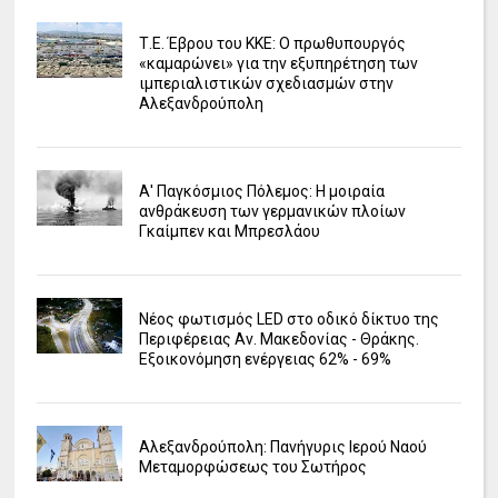
Τ.Ε. Έβρου του ΚΚΕ: Ο πρωθυπουργός
«καμαρώνει» για την εξυπηρέτηση των
ιμπεριαλιστικών σχεδιασμών στην
Αλεξανδρούπολη
Α' Παγκόσμιος Πόλεμος: Η μοιραία
ανθράκευση των γερμανικών πλοίων
Γκαίμπεν και Μπρεσλάου
Νέος φωτισμός LED στο οδικό δίκτυο της
Περιφέρειας Αν. Μακεδονίας - Θράκης.
Εξοικονόμηση ενέργειας 62% - 69%
Αλεξανδρούπολη: Πανήγυρις Ιερού Ναού
Μεταμορφώσεως του Σωτήρος