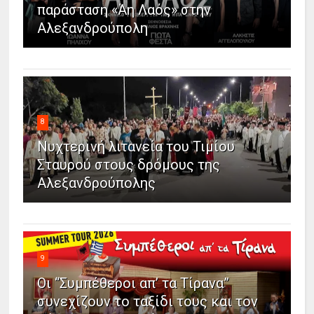
παράσταση «Άη Λαός» στην
Αλεξανδρούπολη
8
Νυχτερινή λιτανεία του Τιμίου
Σταυρού στους δρόμους της
Αλεξανδρούπολης
9
Οι “Συμπέθεροι απ’ τα Τίρανα”
συνεχίζουν το ταξίδι τους και τον