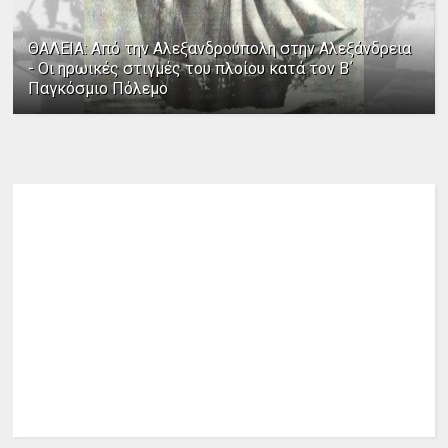
ΘΑΛΕΙΑ: Από την Αλεξανδρούπολη στην Αλεξάνδρεια
- Οι ηρωικές στιγμές του πλοίου κατά τον Β΄
Παγκόσμιο Πόλεμο