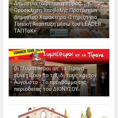
Δημοσυνεταιριστική Έβρος: 1η
Πρόσκληση Υποβολής Προτάσεων
Δημοσίου Χαρακτήρα «Στήριξη για
Τοπική Ανάπτυξη μέσω του LEADER
ΤΑΠΤοΚ»
7
Οι “Συμπέθεροι απ’ τα Τίρανα”
συνεχίζουν το ταξίδι τους και τον
Αύγουστο - Το πρόγραμμα της
περιοδείας του ΔΙΟΝΥΣΟΥ