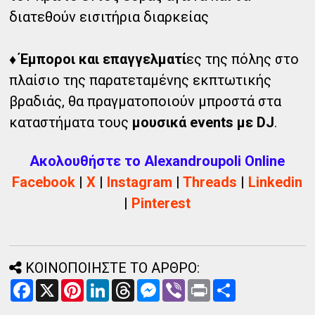
διατεθούν εισιτήρια διαρκείας
♦
Έμποροι και επαγγελματί
ες της πόλης στο
πλαίσιο της παρατεταμένης εκπτωτικής
βραδιάς, θα πραγματοποιούν μπροστά στα
καταστήματα τους
μουσικά events με DJ
.
Ακολουθήστε το Alexandroupoli Online
Facebook
|
X
|
Instagram
|
Threads
|
Linkedin
|
Pinterest
ΚΟΙΝΟΠΟΙΗΣΤΕ ΤΟ ΑΡΘΡΟ:
F
X
P
L
T
M
V
P
Α
a
i
i
h
e
i
r
ν
c
n
n
r
s
b
i
τ