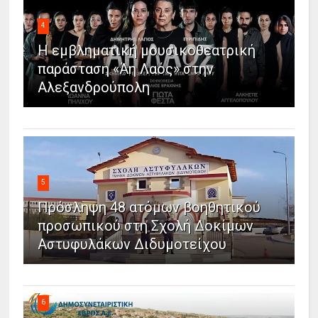
4
Η εμβληματική μουσικοθεατρική
παράσταση «Άη Λαός» στην
Αλεξανδρούπολη
5
Πρόσληψη 48 ατόμων βοηθητικού
προσωπικού στη Σχολή Δοκίμων
Αστυφυλάκων Διδυμοτείχου
6