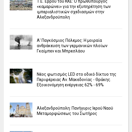
Τ.Ε. Έβρου του ΚΚΕ: Ο πρωθυπουργός
«καμαρώνει» για την εξυπηρέτηση των
ιμπεριαλιστικών σχεδιασμών στην
Αλεξανδρούπολη
Α' Παγκόσμιος Πόλεμος: Η μοιραία
ανθράκευση των γερμανικών πλοίων
Γκαίμπεν και Μπρεσλάου
Νέος φωτισμός LED στο οδικό δίκτυο της
Περιφέρειας Αν. Μακεδονίας - Θράκης.
Εξοικονόμηση ενέργειας 62% - 69%
Αλεξανδρούπολη: Πανήγυρις Ιερού Ναού
Μεταμορφώσεως του Σωτήρος