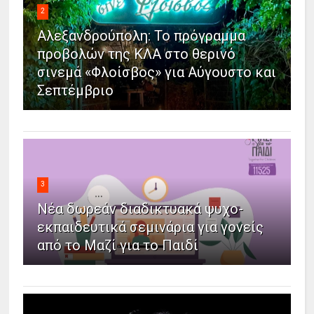
2
Αλεξανδρούπολη: Το πρόγραμμα
προβολών της ΚΛΑ στο θερινό
σινεμά «Φλοίσβος» για Αύγουστο και
Σεπτέμβριο
3
Νέα δωρεάν διαδικτυακά ψυχο-
εκπαιδευτικά σεμινάρια για γονείς
από το Μαζί για το Παιδί