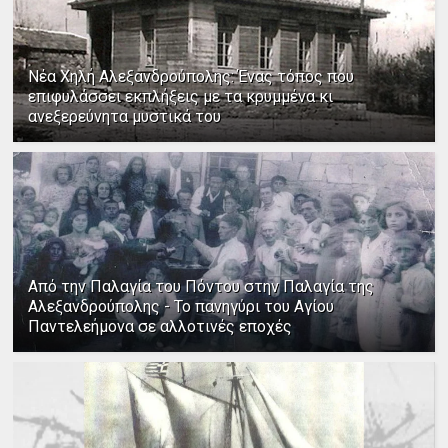
Νέα Χηλή Αλεξανδρούπολης: Ένας τόπος που
επιφυλάσσει εκπλήξεις με τα κρυμμένα κι
ανεξερεύνητα μυστικά του
Από την Παλαγία του Πόντου στην Παλαγία της
Αλεξανδρούπολης - Το πανηγύρι του Αγίου
Παντελεήμονα σε αλλοτινές εποχές