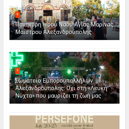
8
Πανήγυρη Ιερού Ναού Αγίας Μαρίνας
Μαΐστρου Αλεξανδρούπολης
9
Σωματείο Εμποροϋπαλλήλων
Αλεξανδρούπολης: Όχι στη «Λευκή
Νύχτα» που μαυρίζει τη ζωή μας