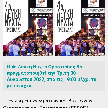
Η 4η Λευκή Νύχτα Ορεστιάδας θα
πραγματοποιηθεί την Τρίτη 30
Αυγούστου 2022, από τις 19:00 μέχρι τα
μεσάνυχτα.
Η Ένωση Επαγγελματιών και Βιοτεχνών
Ορεστιάδας και Περιφέρειας (ΕΕΒΟΠ)