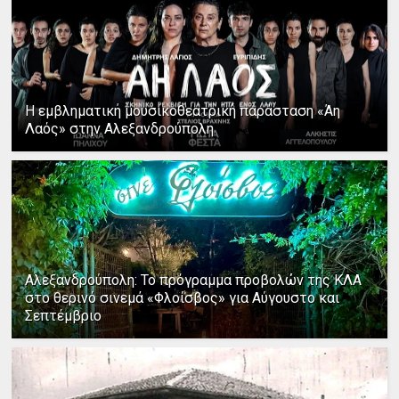
Η εμβληματική μουσικοθεατρική παράσταση «Άη
Λαός» στην Αλεξανδρούπολη
Αλεξανδρούπολη: Το πρόγραμμα προβολών της ΚΛΑ
στο θερινό σινεμά «Φλοίσβος» για Αύγουστο και
Σεπτέμβριο