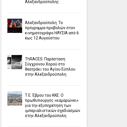
Αλεξανδρούπολης
Αλεξανδρούπολη: Το
πρόγραμμα προβολών στον
κινηματογράφο ΗΛΥΣΙΑ από 6
έως 12 Αυγούστου
ΤhRACES: Παράσταση
Σύγχρονου Χορού στο
θεατράκι του Αγίου Εύπλου
στην Αλεξανδρούπολη
Τ.Ε. Έβρου του ΚΚΕ: Ο
πρωθυπουργός «καμαρώνει»
για την εξυπηρέτηση των
ιμπεριαλιστικών σχεδιασμών
στην Αλεξανδρούπολη