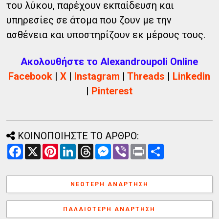
του λύκου, παρέχουν εκπαίδευση και
υπηρεσίες σε άτομα που ζουν με την
ασθένεια και υποστηρίζουν εκ μέρους τους.
Ακολουθήστε το Alexandroupoli Online
Facebook
|
X
|
Instagram
|
Threads
|
Linkedin
|
Pinterest
ΚΟΙΝΟΠΟΙΗΣΤΕ ΤΟ ΑΡΘΡΟ:
F
X
P
L
T
M
V
P
Α
a
i
i
h
e
i
r
ν
c
n
n
r
s
b
i
τ
e
t
k
e
s
e
n
α
b
e
e
a
e
r
t
λ
ΝΕΌΤΕΡΗ ΑΝΆΡΤΗΣΗ
o
r
d
d
n
λ
o
e
I
s
g
α
k
s
n
e
γ
ΠΑΛΑΙΌΤΕΡΗ ΑΝΆΡΤΗΣΗ
t
r
ή