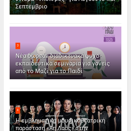
Σεπτέμβριο
3
Νέα δωρεάν διαδικτυακά ψυχο-
εκπαιδευτικά σεμινάρια για γονείς
από το Μαζί για το Παιδί
4
Η εμβληματική μουσικοθεατρική
παράσταση «Άη Λαός» στην