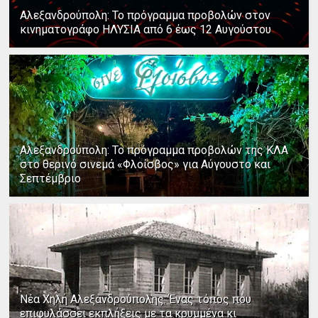
Αλεξανδρούπολη: Το πρόγραμμα προβολών στον
κινηματογράφο ΗΛΥΣΙΑ από 6 έως 12 Αυγούστου
Αλεξανδρούπολη: Το πρόγραμμα προβολών της ΚΛΑ
στο θερινό σινεμά «Φλοίσβος» για Αύγουστο και
Σεπτέμβριο
Νέα Χηλή Αλεξανδρούπολης: Ένας τόπος που
επιφυλάσσει εκπλήξεις με τα κρυμμένα κι