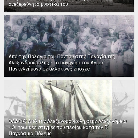
ανεξερεύνητα μυστικά του
Από την Παλαγία του Πόντου στην Παλαγία της
Αλεξανδρούπολης - Το πανηγύρι του Αγίου
Παντελεήμονα σε αλλοτινές εποχές
ΘΑΛΕΙΑ: Από την Αλεξανδρούπολη στην Αλεξάνδρεια
- Οι ηρωικές στιγμές του πλοίου κατά τον Β΄
Παγκόσμιο Πόλεμο