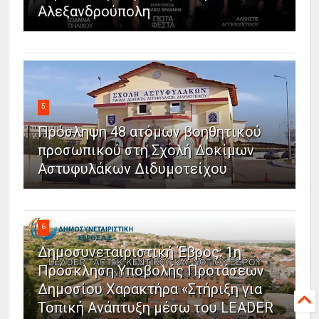
Αλεξανδρούπολη
5
Πρόσληψη 48 ατόμων βοηθητικού
προσωπικού στη Σχολή Δοκίμων
Αστυφυλάκων Διδυμοτείχου
6
Δημοσυνεταιριστική Έβρος: 1η
Πρόσκληση Υποβολής Προτάσεων
Δημοσίου Χαρακτήρα «Στήριξη για
Τοπική Ανάπτυξη μέσω του LEADER