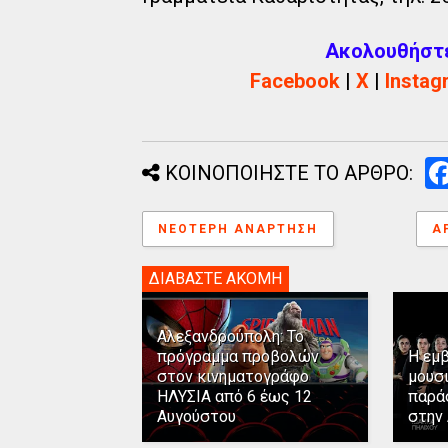
Ακολουθήστε 
Facebook
|
X
|
Instag
ΚΟΙΝΟΠΟΙΗΣΤΕ ΤΟ ΑΡΘΡΟ:
ΝΕΌΤΕΡΗ ΑΝΆΡΤΗΣΗ
Α
ΔΙΑΒΑΣΤΕ ΑΚΟΜΗ
Αλεξανδρούπολη: Το
πρόγραμμα προβολών
Η εμ
στον κινηματογράφο
μουσ
ΗΛΥΣΙΑ από 6 έως 12
παρά
Αυγούστου
στην