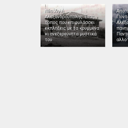
Νέα Χηλή
Από 
Αλεξανδρούπολης: Ένας
Πόντ
τόπος που επιφυλάσσει
Αλεξ
εκπλήξεις με τα κρυμμένα
πανηγ
κι ανεξερεύνητα μυστικά
Παντ
του
αλλο