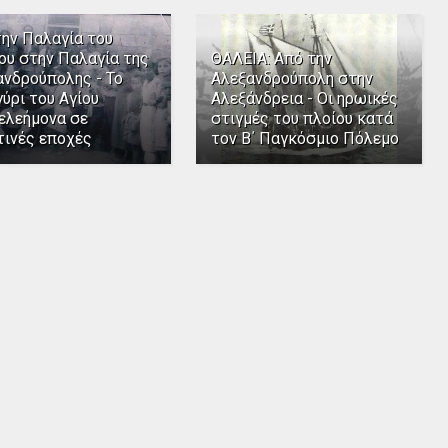
την Παλαγία του
ου στην Παλαγία της
ΘΑΛΕΙΑ: Από την
ανδρούπολης - Το
Αλεξανδρούπολη στην
ύρι του Αγίου
Αλεξάνδρεια - Οι ηρωικές
ελεήμονα σε
στιγμές του πλοίου κατά
τινές εποχές
τον Β΄ Παγκόσμιο Πόλεμο