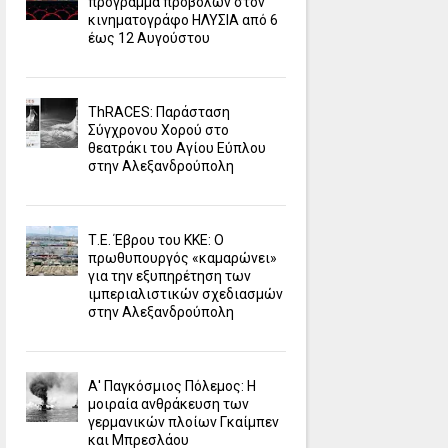
πρόγραμμα προβολών στον
κινηματογράφο ΗΛΥΣΙΑ από 6
έως 12 Αυγούστου
ΤhRACES: Παράσταση
Σύγχρονου Χορού στο
θεατράκι του Αγίου Εύπλου
στην Αλεξανδρούπολη
Τ.Ε. Έβρου του ΚΚΕ: Ο
πρωθυπουργός «καμαρώνει»
για την εξυπηρέτηση των
ιμπεριαλιστικών σχεδιασμών
στην Αλεξανδρούπολη
Α' Παγκόσμιος Πόλεμος: Η
μοιραία ανθράκευση των
γερμανικών πλοίων Γκαίμπεν
και Μπρεσλάου