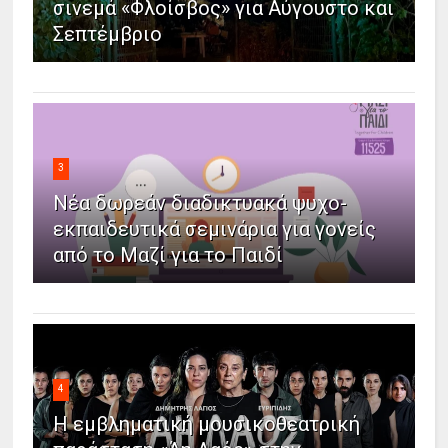
σινεμά «Φλοίσβος» για Αύγουστο και
Σεπτέμβριο
3
Νέα δωρεάν διαδικτυακά ψυχο-
εκπαιδευτικά σεμινάρια για γονείς
από το Μαζί για το Παιδί
4
Η εμβληματική μουσικοθεατρική