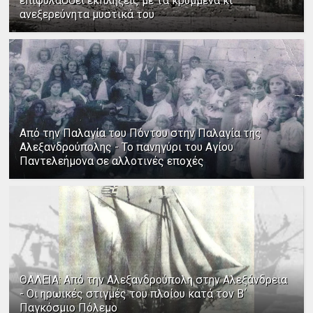
επιφυλάσσει εκπλήξεις με τα κρυμμένα κι
ανεξερεύνητα μυστικά του
Από την Παλαγία του Πόντου στην Παλαγία της
Αλεξανδρούπολης - Το πανηγύρι του Αγίου
Παντελεήμονα σε αλλοτινές εποχές
ΘΑΛΕΙΑ: Από την Αλεξανδρούπολη στην Αλεξάνδρεια
- Οι ηρωικές στιγμές του πλοίου κατά τον Β΄
Παγκόσμιο Πόλεμο