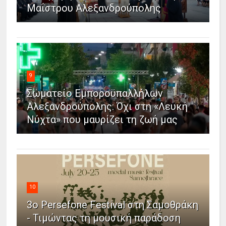
Μαΐστρου Αλεξανδρούπολης
9
Σωματείο Εμποροϋπαλλήλων
Αλεξανδρούπολης: Όχι στη «Λευκή
Νύχτα» που μαυρίζει τη ζωή μας
10
3ο Persefone Festival στη Σαμοθράκη
- Τιμώντας τη μουσική παράδοση