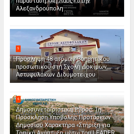
παράσταση «Άη Λαός» στην
Αλεξανδρούπολη
5
Πρόσληψη 48 ατόμων βοηθητικού
προσωπικού στη Σχολή Δοκίμων
Αστυφυλάκων Διδυμοτείχου
6
Δημοσυνεταιριστική Έβρος: 1η
Πρόσκληση Υποβολής Προτάσεων
Δημοσίου Χαρακτήρα «Στήριξη για
Τοπική Ανάπτυξη μέσω του LEADER