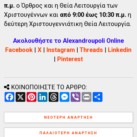
π.μ.
ο Όρθρος και η Θεία Λειτουργία των
Χριστουγέννων και
από 9:00 έως 10:30 π.μ.
η
δεύτερη Χριστουγεννιάτικη Θεία Λειτουργία.
Ακολουθήστε το Alexandroupoli Online
Facebook
|
X
|
Instagram
|
Threads
|
Linkedin
|
Pinterest
ΚΟΙΝΟΠΟΙΗΣΤΕ ΤΟ ΑΡΘΡΟ:
F
X
P
L
T
M
V
P
Α
a
i
i
h
e
i
r
ν
c
n
n
r
s
b
i
τ
e
t
k
e
s
e
n
α
b
e
e
a
e
r
t
λ
ΝΕΌΤΕΡΗ ΑΝΆΡΤΗΣΗ
o
r
d
d
n
λ
o
e
I
s
g
α
k
s
n
e
γ
ΠΑΛΑΙΌΤΕΡΗ ΑΝΆΡΤΗΣΗ
t
r
ή