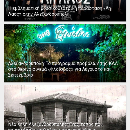
Η εμβληματική μουσικοθεατρική παράσταση «Άη
Λαός» στην Αλεξανδρούπολη
Αλεξανδρούπολη: Το πρόγραμμα προβολών της ΚΛΑ
στο θερινό σινεμά «Φλοίσβος» για Αύγουστο και
Σεπτέμβριο
Νέα Χηλή Αλεξανδρούπολης: Ένας τόπος που