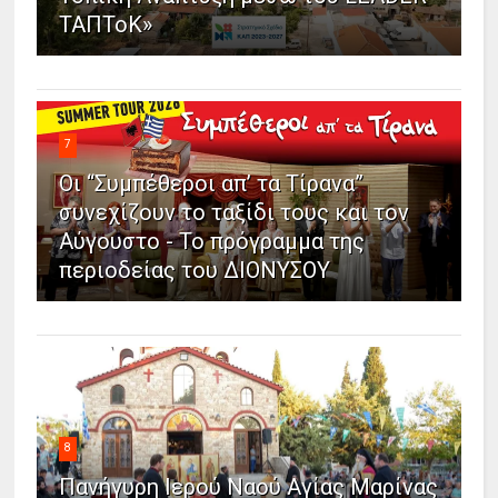
ΤΑΠΤοΚ»
7
Οι “Συμπέθεροι απ’ τα Τίρανα”
συνεχίζουν το ταξίδι τους και τον
Αύγουστο - Το πρόγραμμα της
περιοδείας του ΔΙΟΝΥΣΟΥ
8
Πανήγυρη Ιερού Ναού Αγίας Μαρίνας