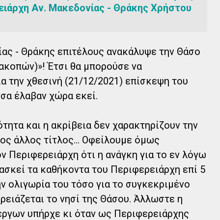
ειάρχη Αν. Μακεδονίας - Θράκης Χρήστου
ας - Θράκης επιτέλους ανακάλυψε την Θάσο
ιακοπών)»! Έτσι θα μπορούσε να
α την χθεσινή (21/12/2021) επίσκεψη του
σα έλαβαν χώρα εκεί.
ητα και η ακρίβεια δεν χαρακτηρίζουν την
ιος άλλος τίτλος… Οφείλουμε όμως
ν Περιφερειάρχη ότι η ανάγκη για το εν λόγω
 ασκεί τα καθήκοντα του Περιφερειάρχη επί 5
ην ολιγωρία του τόσο για το συγκεκριμένο
χρειάζεται το νησί της Θάσου. Άλλωστε η
έργων υπήρχε κι όταν ως Περιφερειάρχης