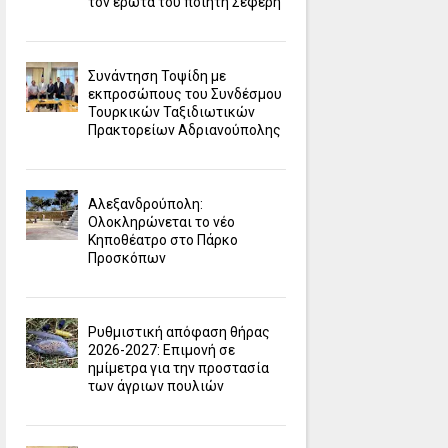
τον έρωτα του ποιητή Σεφέρη
Συνάντηση Τοψίδη με
εκπροσώπους του Συνδέσμου
Τουρκικών Ταξιδιωτικών
Πρακτορείων Αδριανούπολης
Αλεξανδρούπολη:
Ολοκληρώνεται το νέο
Κηποθέατρο στο Πάρκο
Προσκόπων
Ρυθμιστική απόφαση θήρας
2026-2027: Επιμονή σε
ημίμετρα για την προστασία
των άγριων πουλιών