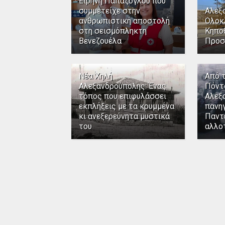
Ειρήνη Παπάζογλου που
συμμετείχε στην
Αλεξ
ανθρωπιστική αποστολή
Ολοκ
στη σεισμόπληκτη
Κηπο
Βενεζουέλα
Προσ
Νέα Χηλή
Από 
Αλεξανδρούπολης: Ένας
Πόντ
τόπος που επιφυλάσσει
Αλεξ
εκπλήξεις με τα κρυμμένα
πανηγ
κι ανεξερεύνητα μυστικά
Παντ
του
αλλο