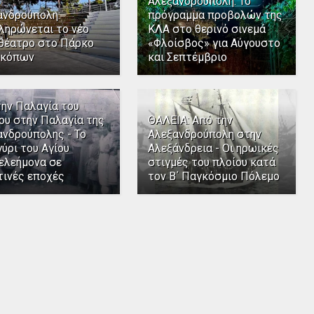
Αλεξανδρούπολη: Το
ανδρούπολη:
πρόγραμμα προβολών της
ληρώνεται το νέο
ΚΛΑ στο θερινό σινεμά
θέατρο στο Πάρκο
«Φλοίσβος» για Αύγουστο
κόπων
και Σεπτέμβριο
την Παλαγία του
ου στην Παλαγία της
ΘΑΛΕΙΑ: Από την
ανδρούπολης - Το
Αλεξανδρούπολη στην
ύρι του Αγίου
Αλεξάνδρεια - Οι ηρωικές
ελεήμονα σε
στιγμές του πλοίου κατά
τινές εποχές
τον Β΄ Παγκόσμιο Πόλεμο