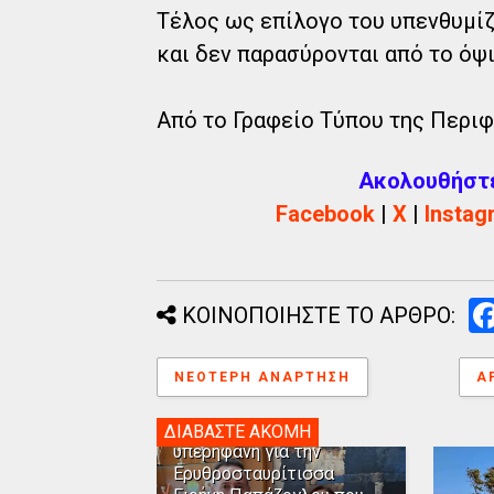
Τέλος ως επίλογο του υπενθυμίζ
και δεν παρασύρονται από το όψ
Από το Γραφείο Τύπου της Περι
Ακολουθήστε 
Facebook
|
X
|
Instag
ΚΟΙΝΟΠΟΙΗΣΤΕ ΤΟ ΑΡΘΡΟ:
ΝΕΌΤΕΡΗ ΑΝΆΡΤΗΣΗ
Α
Η Αλεξανδρούπολη
ΔΙΑΒΑΣΤΕ ΑΚΟΜΗ
υπερήφανη για την
Ερυθροσταυρίτισσα