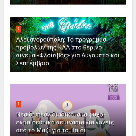
2
Αλεξανδρούπολη: Το πρόγραμμα
προβολών της ΚΛΑ στο θερινό
σινεμά «Φλοίσβος» για Αύγουστο και
Σεπτέμβριο
3
Νέα δωρεάν διαδικτυακά ψυχο-
εκπαιδευτικά σεμινάρια για γονείς
από το Μαζί για το Παιδί