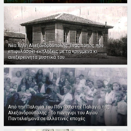
Νέα Χηλή Αλεξανδρούπολης: Ένας τόπος που
επιφυλάσσει εκπλήξεις με τα κρυμμένα κι
ανεξερεύνητα μυστικά του
Από την Παλαγία του Πόντου στην Παλαγία της
Αλεξανδρούπολης - Το πανηγύρι του Αγίου
Παντελεήμονα σε αλλοτινές εποχές