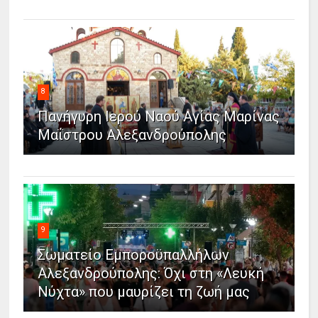
8
Πανήγυρη Ιερού Ναού Αγίας Μαρίνας
Μαΐστρου Αλεξανδρούπολης
9
Σωματείο Εμποροϋπαλλήλων
Αλεξανδρούπολης: Όχι στη «Λευκή
Νύχτα» που μαυρίζει τη ζωή μας