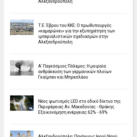
Αλεξανδρούπολη
Τ.Ε. Έβρου του ΚΚΕ: Ο πρωθυπουργός
«καμαρώνει» για την εξυπηρέτηση των
ιμπεριαλιστικών σχεδιασμών στην
Αλεξανδρούπολη
Α' Παγκόσμιος Πόλεμος: Η μοιραία
ανθράκευση των γερμανικών πλοίων
Γκαίμπεν και Μπρεσλάου
Νέος φωτισμός LED στο οδικό δίκτυο της
Περιφέρειας Αν. Μακεδονίας - Θράκης.
Εξοικονόμηση ενέργειας 62% - 69%
Αλεξανδρούπολη: Πανήγυρις Ιερού Ναού