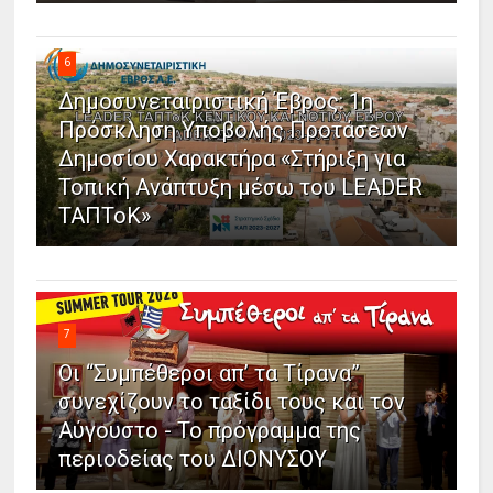
6
Δημοσυνεταιριστική Έβρος: 1η
Πρόσκληση Υποβολής Προτάσεων
Δημοσίου Χαρακτήρα «Στήριξη για
Τοπική Ανάπτυξη μέσω του LEADER
ΤΑΠΤοΚ»
7
Οι “Συμπέθεροι απ’ τα Τίρανα”
συνεχίζουν το ταξίδι τους και τον
Αύγουστο - Το πρόγραμμα της
περιοδείας του ΔΙΟΝΥΣΟΥ