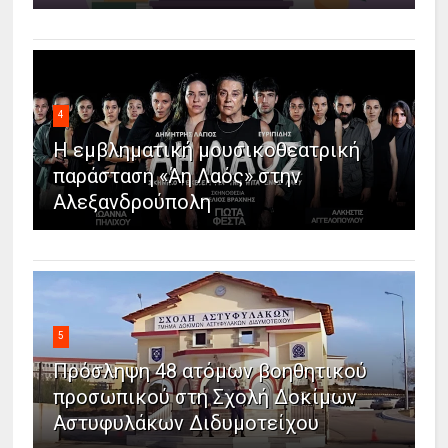
4
Η εμβληματική μουσικοθεατρική
παράσταση «Άη Λαός» στην
Αλεξανδρούπολη
5
Πρόσληψη 48 ατόμων βοηθητικού
προσωπικού στη Σχολή Δοκίμων
Αστυφυλάκων Διδυμοτείχου