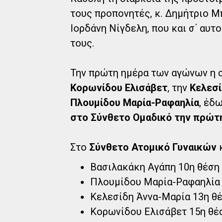
τους προπονητές, κ. Δημήτριο Μπ
Ιορδάνη Νίγδελη, που και σ΄ αυτ
τους.
Την πρώτη ημέρα των αγώνων η ο
Κορωνίδου Ελισάβετ
, την
Κελεσί
Πλουμίδου Μαρία-Ραφαηλία
, έδ
στο Σύνθετο Ομαδικό την πρώτ
Στο
Σύνθετο Ατομικό Γυναικών
κ
Βασιλακάκη Αγάπη 10η θέση
Πλουμίδου Μαρία-Ραφαηλία 
Κελεσίδη Άννα-Μαρία 13η θ
Κορωνίδου Ελισάβετ 15η θέ