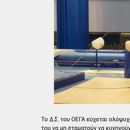
Το Δ.Σ. του ΟΕΓΑ εύχεται ολόψυχ
του να μη σταματούν να κυνηγούν