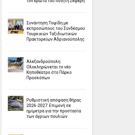
τον έρωτα του ποιητή Σεφέρη
Συνάντηση Τοψίδη με
εκπροσώπους του Συνδέσμου
Τουρκικών Ταξιδιωτικών
Πρακτορείων Αδριανούπολης
Αλεξανδρούπολη:
Ολοκληρώνεται το νέο
Κηποθέατρο στο Πάρκο
Προσκόπων
Ρυθμιστική απόφαση θήρας
2026-2027: Επιμονή σε
ημίμετρα για την προστασία
των άγριων πουλιών