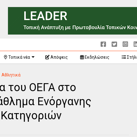
Τοπικά νέα
Απόψεις
Εκδηλώσεις
Στήλ
Αθλητικά
α του ΟΕΓΑ στο
άθλημα Ενόργανης
΄ Κατηγοριών