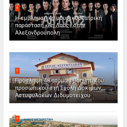
4
Η εμβληματική μουσικοθεατρική
παράσταση «Άη Λαός» στην
Αλεξανδρούπολη
5
Πρόσληψη 48 ατόμων βοηθητικού
προσωπικού στη Σχολή Δοκίμων
Αστυφυλάκων Διδυμοτείχου
6