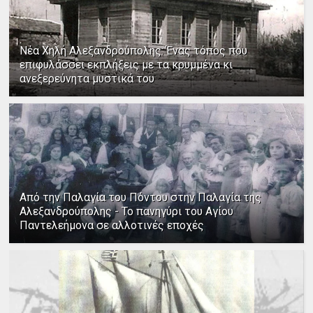
Νέα Χηλή Αλεξανδρούπολης: Ένας τόπος που
επιφυλάσσει εκπλήξεις με τα κρυμμένα κι
ανεξερεύνητα μυστικά του
Από την Παλαγία του Πόντου στην Παλαγία της
Αλεξανδρούπολης - Το πανηγύρι του Αγίου
Παντελεήμονα σε αλλοτινές εποχές