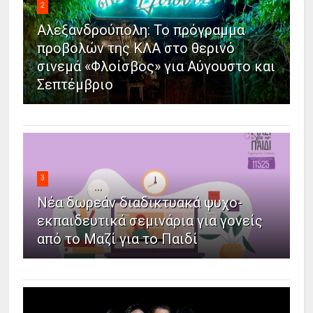
2
Αλεξανδρούπολη: Το πρόγραμμα
προβολών της ΚΛΑ στο θερινό
σινεμά «Φλοίσβος» για Αύγουστο και
Σεπτέμβριο
3
Νέα δωρεάν διαδικτυακά ψυχο-
εκπαιδευτικά σεμινάρια για γονείς
από το Μαζί για το Παιδί