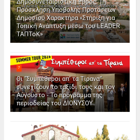
Δημοσυνεταιριστική Έβρος: 1η
Πρόσκληση Υποβολής Προτάσεων
Δημοσίου Χαρακτήρα «Στήριξη για
Τοπική Ανάπτυξη μέσω του LEADER
ΤΑΠΤοΚ»
7
Οι “Συμπέθεροι απ’ τα Τίρανα”
συνεχίζουν το ταξίδι τους και τον
Αύγουστο - Το πρόγραμμα της
περιοδείας του ΔΙΟΝΥΣΟΥ