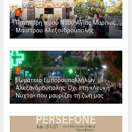
8
Πανήγυρη Ιερού Ναού Αγίας Μαρίνας
Μαΐστρου Αλεξανδρούπολης
9
Σωματείο Εμποροϋπαλλήλων
Αλεξανδρούπολης: Όχι στη «Λευκή
Νύχτα» που μαυρίζει τη ζωή μας