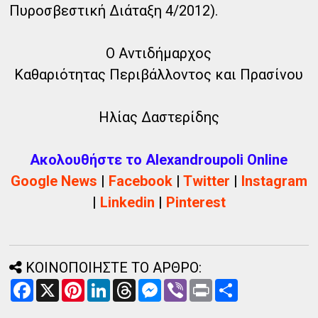
Πυροσβεστική Διάταξη 4/2012).
Ο Αντιδήμαρχος
Καθαριότητας Περιβάλλοντος και Πρασίνου
Ηλίας Δαστερίδης
Ακολουθήστε το Alexandroupoli Online
Google News
|
Facebook
|
Twitter
|
Instagram
|
Linkedin
|
Pinterest
ΚΟΙΝΟΠΟΙΗΣΤΕ ΤΟ ΑΡΘΡΟ:
F
X
P
L
T
M
V
P
Α
a
i
i
h
e
i
r
ν
c
n
n
r
s
b
i
τ