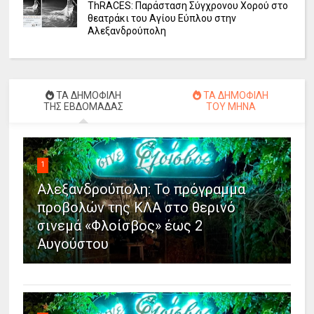
ΤhRACES: Παράσταση Σύγχρονου Χορού στο
θεατράκι του Αγίου Εύπλου στην
Αλεξανδρούπολη
ΤΑ ΔΗΜΟΦΙΛΗ
ΤΑ ΔΗΜΟΦΙΛΗ
ΤΗΣ ΕΒΔΟΜΑΔΑΣ
ΤΟΥ ΜΗΝΑ
1
Αλεξανδρούπολη: Το πρόγραμμα
προβολών της ΚΛΑ στο θερινό
σινεμά «Φλοίσβος» έως 2
Αυγούστου