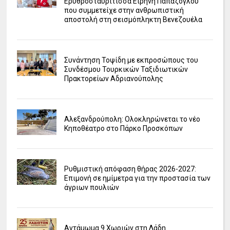
Ερυθροσταυρίτισσα Ειρήνη Παπάζογλου
που συμμετείχε στην ανθρωπιστική
αποστολή στη σεισμόπληκτη Βενεζουέλα
Συνάντηση Τοψίδη με εκπροσώπους του
Συνδέσμου Τουρκικών Ταξιδιωτικών
Πρακτορείων Αδριανούπολης
Αλεξανδρούπολη: Ολοκληρώνεται το νέο
Κηποθέατρο στο Πάρκο Προσκόπων
Ρυθμιστική απόφαση θήρας 2026-2027:
Επιμονή σε ημίμετρα για την προστασία των
άγριων πουλιών
Αντάμωμα 9 Χωριών στη Λάδη