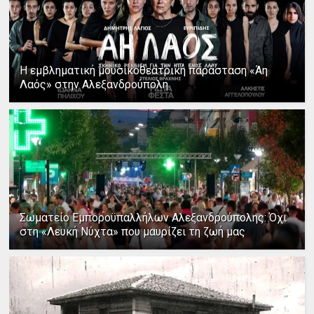
Η εμβληματική μουσικοθεατρική παράσταση «Άη
Λαός» στην Αλεξανδρούπολη
Σωματείο Εμποροϋπαλλήλων Αλεξανδρούπολης: Όχι
στη «Λευκή Νύχτα» που μαυρίζει τη ζωή μας