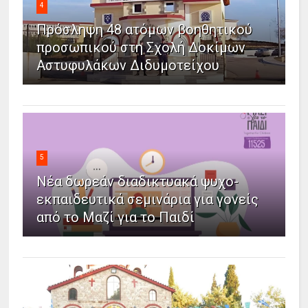
4
Πρόσληψη 48 ατόμων βοηθητικού
προσωπικού στη Σχολή Δοκίμων
Αστυφυλάκων Διδυμοτείχου
5
Νέα δωρεάν διαδικτυακά ψυχο-
εκπαιδευτικά σεμινάρια για γονείς
από το Μαζί για το Παιδί