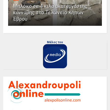
Μπλόκο σε 4 κιλά ακατέργαστης
κάνναβης στο Τελωνείο Κήπων
Έβρου
Μέλος του