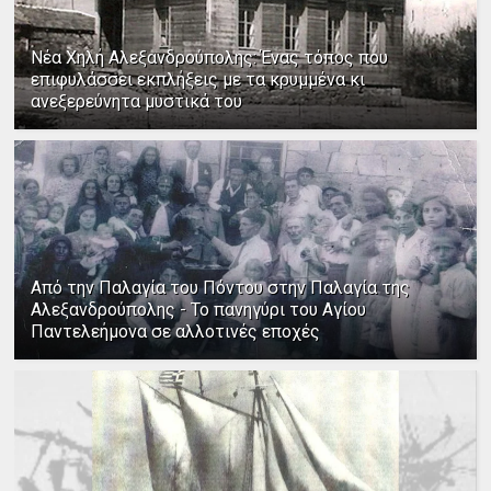
Νέα Χηλή Αλεξανδρούπολης: Ένας τόπος που
επιφυλάσσει εκπλήξεις με τα κρυμμένα κι
ανεξερεύνητα μυστικά του
Από την Παλαγία του Πόντου στην Παλαγία της
Αλεξανδρούπολης - Το πανηγύρι του Αγίου
Παντελεήμονα σε αλλοτινές εποχές