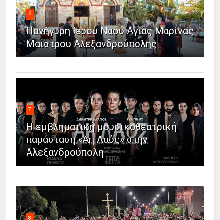
6
Πανήγυρη Ιερού Ναού Αγίας Μαρίνας
Μαΐστρου Αλεξανδρούπολης
7
Η εμβληματική μουσικοθεατρική
παράσταση «Άη Λαός» στην
Αλεξανδρούπολη
8