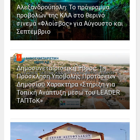
Αλεξανδρούπολη: Το πρόγραμμα
προβολών της ΚΛΑ στο θερινό
σινεμά «Φλοίσβος» για Αύγουστο και
Σεπτέμβριο
3
Δημοσυνεταιριστική Έβρος: 1η
Πρόσκληση Υποβολής Προτάσεων
Δημοσίου Χαρακτήρα «Στήριξη για
Τοπική Ανάπτυξη μέσω του LEADER
ΤΑΠΤοΚ»