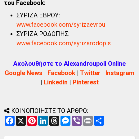
του Facebook:
ΣΥΡΙΖΑ ΕΒΡΟΥ:
www.facebook.com/syrizaevrou
ΣΥΡΙΖΑ ΡΟΔΟΠΗΣ:
www.facebook.com/syrizarodopis
Ακολουθήστε το Alexandroupoli Online
Google News
|
Facebook
|
Twitter
|
Instagram
|
Linkedin
|
Pinterest
ΚΟΙΝΟΠΟΙΗΣΤΕ ΤΟ ΑΡΘΡΟ:
F
X
P
L
T
M
V
P
Α
a
i
i
h
e
i
r
ν
c
n
n
r
s
b
i
τ
e
t
k
e
s
e
n
α
b
e
e
a
e
r
t
λ