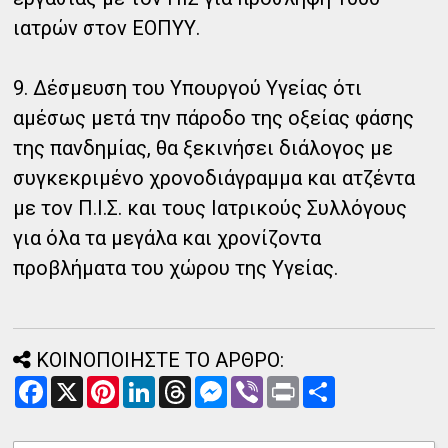
ιατρών στον ΕΟΠΥΥ.
9. Δέσμευση του Υπουργού Υγείας ότι
αμέσως μετά την πάροδο της οξείας φάσης
της πανδημίας, θα ξεκινήσει διάλογος με
συγκεκριμένο χρονοδιάγραμμα και ατζέντα
με τον Π.Ι.Σ. και τους Ιατρικούς Συλλόγους
για όλα τα μεγάλα και χρονίζοντα
προβλήματα του χώρου της Υγείας.
ΚΟΙΝΟΠΟΙΗΣΤΕ ΤΟ ΑΡΘΡΟ:
F
X
P
L
T
M
V
P
Α
a
i
i
h
e
i
r
ν
c
n
n
r
s
b
i
τ
e
t
k
e
s
e
n
α
b
e
e
a
e
r
t
λ