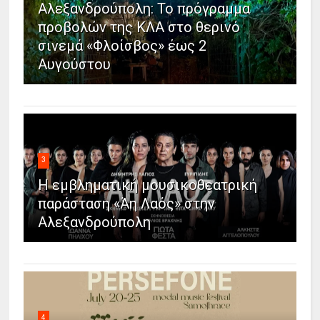
Αλεξανδρούπολη: Το πρόγραμμα
προβολών της ΚΛΑ στο θερινό
σινεμά «Φλοίσβος» έως 2
Αυγούστου
3
Η εμβληματική μουσικοθεατρική
παράσταση «Άη Λαός» στην
Αλεξανδρούπολη
4