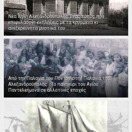
Νέα Χηλή Αλεξανδρούπολης: Ένας τόπος που
επιφυλάσσει εκπλήξεις με τα κρυμμένα κι
ανεξερεύνητα μυστικά του
Από την Παλαγία του Πόντου στην Παλαγία της
Αλεξανδρούπολης - Το πανηγύρι του Αγίου
Παντελεήμονα σε αλλοτινές εποχές