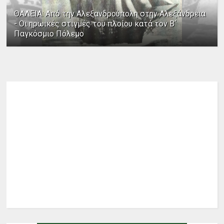
ΘΑΛΕΙΑ: Από την Αλεξανδρούπολη στην Αλεξάνδρεια
- Οι ηρωικές στιγμές του πλοίου κατά τον Β΄
Παγκόσμιο Πόλεμο