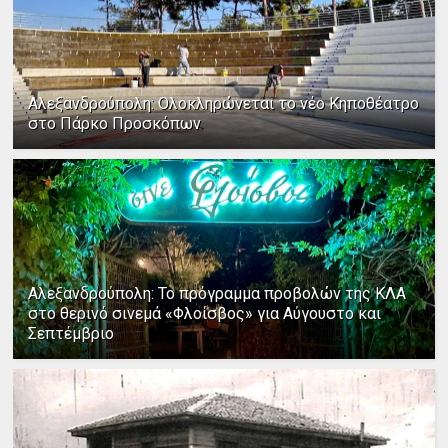
Αλεξανδρούπολη: Ολοκληρώνεται το νέο Κηποθέατρο
στο Πάρκο Προσκόπων
Αλεξανδρούπολη: Το πρόγραμμα προβολών της ΚΛΑ
στο θερινό σινεμά «Φλοίσβος» για Αύγουστο και
Σεπτέμβριο