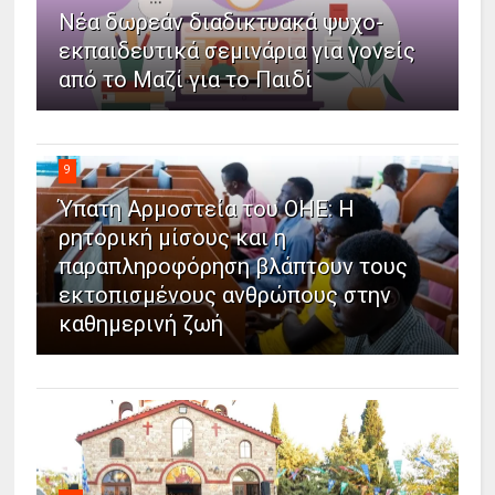
Νέα δωρεάν διαδικτυακά ψυχο-
εκπαιδευτικά σεμινάρια για γονείς
από το Μαζί για το Παιδί
9
Ύπατη Αρμοστεία του ΟΗΕ: Η
ρητορική μίσους και η
παραπληροφόρηση βλάπτουν τους
εκτοπισμένους ανθρώπους στην
καθημερινή ζωή