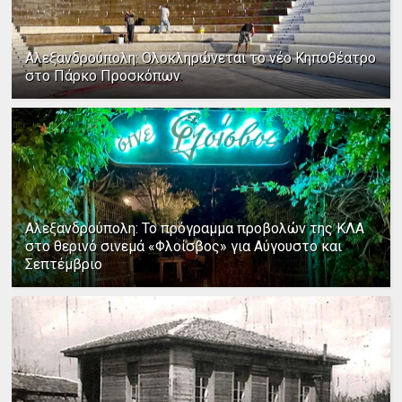
Αλεξανδρούπολη: Ολοκληρώνεται το νέο Κηποθέατρο
στο Πάρκο Προσκόπων
Αλεξανδρούπολη: Το πρόγραμμα προβολών της ΚΛΑ
στο θερινό σινεμά «Φλοίσβος» για Αύγουστο και
Σεπτέμβριο