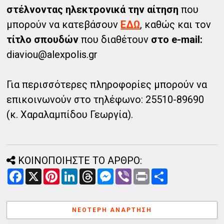
στέλνοντας ηλεκτρονικά την αίτηση
που
μπορούν να κατεβάσουν
ΕΔΩ
, καθώς και τον
τίτλο σπουδών
που διαθέτουν
στο e-mail:
diaviou@alexpolis.gr
Για περισσότερες πληροφορίες μπορούν να
επικοινωνούν στο τηλέφωνο: 25510-89690
(κ. Χαραλαμπίδου Γεωργία).
ΚΟΙΝΟΠΟΙΗΣΤΕ ΤΟ ΑΡΘΡΟ:
F
X
P
L
T
M
V
P
Α
a
i
i
h
e
i
r
ν
c
n
n
r
s
b
i
τ
e
t
k
e
s
e
n
α
b
e
e
a
e
r
t
λ
ΝΕΌΤΕΡΗ ΑΝΆΡΤΗΣΗ
o
r
d
d
n
λ
o
e
I
s
g
α