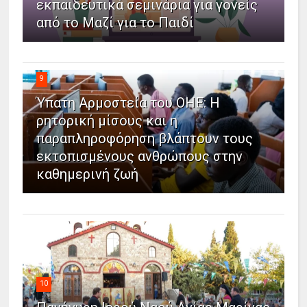
εκπαιδευτικά σεμινάρια για γονείς
από το Μαζί για το Παιδί
9
Ύπατη Αρμοστεία του ΟΗΕ: Η
ρητορική μίσους και η
παραπληροφόρηση βλάπτουν τους
εκτοπισμένους ανθρώπους στην
καθημερινή ζωή
10