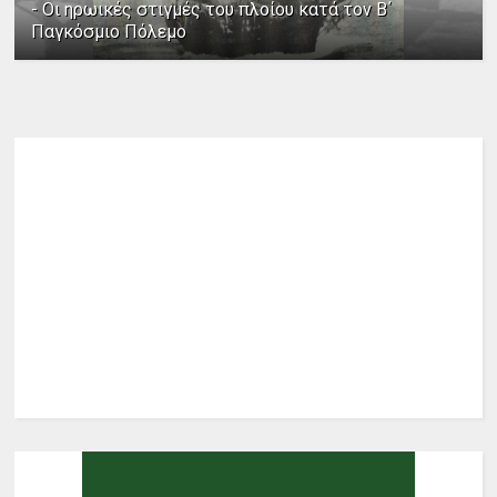
- Οι ηρωικές στιγμές του πλοίου κατά τον Β΄
Παγκόσμιο Πόλεμο