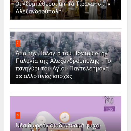
Οι «Συμπέθεροι απ’ τα Τίρανα» στην
Αλεξανδρούπολη
7
Από την Παλαγία του Πόντου στην
Παλαγία της Αλεξανδρούπολης - Το
πανηγύρι του Αγίου Παντελεήμονα
σε αλλοτινές εποχές
8
Νέα δωρεάν διαδικτυακά ψυχο-