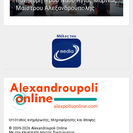
Πανήγυρη Ιερού Ναού Αγίας Μαρίνας
Μαΐστρου Αλεξανδρούπολης
Μέλος του
Ιστότοπος ενημέρωσης, πληροφόρησης και άποψης
© 2009-2026 Alexandroupoli Online
Με την επιφύλαξη παντός δικαιώματος.