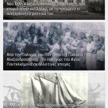
Νέα Χηλή Αλεξανδρούπολης: Ένας τόπος που
επιφυλάσσει εκπλήξεις με τα κρυμμένα κι
ανεξερεύνητα μυστικά του
Από την Παλαγία του Πόντου στην Παλαγία της
Αλεξανδρούπολης - Το πανηγύρι του Αγίου
Παντελεήμονα σε αλλοτινές εποχές
ΘΑΛΕΙΑ: Από την Αλεξανδρούπολη στην Αλεξάνδρεια