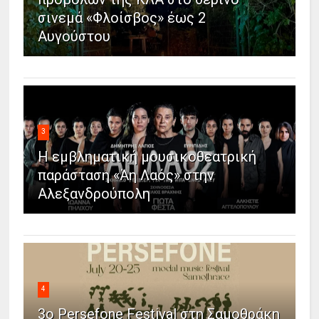
σινεμά «Φλοίσβος» έως 2
Αυγούστου
3
Η εμβληματική μουσικοθεατρική
παράσταση «Άη Λαός» στην
Αλεξανδρούπολη
4
3ο Persefone Festival στη Σαμοθράκη