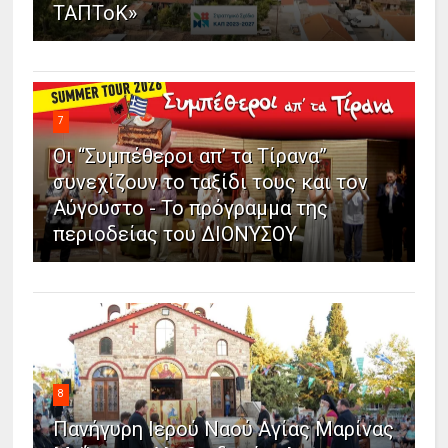
ΤΑΠΤοΚ»
7
Οι “Συμπέθεροι απ’ τα Τίρανα”
συνεχίζουν το ταξίδι τους και τον
Αύγουστο - Το πρόγραμμα της
περιοδείας του ΔΙΟΝΥΣΟΥ
8
Πανήγυρη Ιερού Ναού Αγίας Μαρίνας