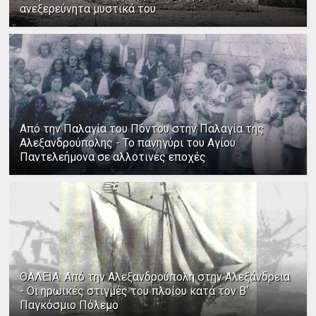
ανεξερεύνητα μυστικά του
Από την Παλαγία του Πόντου στην Παλαγία της
Αλεξανδρούπολης - Το πανηγύρι του Αγίου
Παντελεήμονα σε αλλοτινές εποχές
ΘΑΛΕΙΑ: Από την Αλεξανδρούπολη στην Αλεξάνδρεια
- Οι ηρωικές στιγμές του πλοίου κατά τον Β΄
Παγκόσμιο Πόλεμο