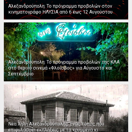
Αλεξανδρούπολη: Το πρόγραμμα προβολών στον
κινηματογράφο ΗΛΥΣΙΑ από 6 έως 12 Αυγούστου
Αλεξανδρούπολη: Το πρόγραμμα προβολών της ΚΛΑ
στο θερινό σινεμά «Φλοίσβος» για Αύγουστο και
Σεπτέμβριο
Νέα Χηλή Αλεξανδρούπολης: Ένας τόπος που
επιφυλάσσει εκπλήξεις με τα κρυμμένα κι