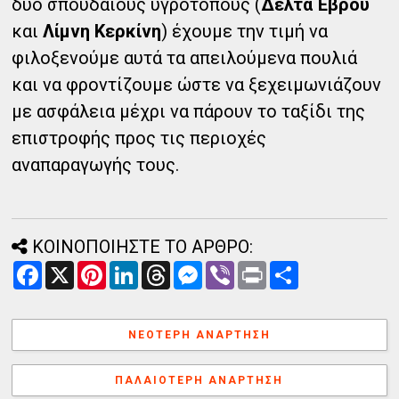
δύο σπουδαίους υγρότοπους (
Δέλτα Έβρου
και
Λίμνη Κερκίνη
) έχουμε την τιμή να
φιλοξενούμε αυτά τα απειλούμενα πουλιά
και να φροντίζουμε ώστε να ξεχειμωνιάζουν
με ασφάλεια μέχρι να πάρουν το ταξίδι της
επιστροφής προς τις περιοχές
αναπαραγωγής τους.
ΚΟΙΝΟΠΟΙΗΣΤΕ ΤΟ ΑΡΘΡΟ:
F
X
P
L
T
M
V
P
Α
a
i
i
h
e
i
r
ν
c
n
n
r
s
b
i
τ
e
t
k
e
s
e
n
α
b
e
e
a
e
r
t
λ
ΝΕΌΤΕΡΗ ΑΝΆΡΤΗΣΗ
o
r
d
d
n
λ
o
e
I
s
g
α
k
s
n
e
γ
ΠΑΛΑΙΌΤΕΡΗ ΑΝΆΡΤΗΣΗ
t
r
ή