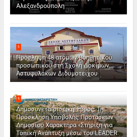
Αλεξανδρούπολη
5
Πρόσληψη 48 ατόμων βοηθητικού
προσωπικού στη Σχολή Δοκίμων
Αστυφυλάκων Διδυμοτείχου
6
Δημοσυνεταιριστική Έβρος: 1η
Πρόσκληση Υποβολής Προτάσεων
Δημοσίου Χαρακτήρα «Στήριξη για
Τοπική Ανάπτυξη μέσω του LEADER