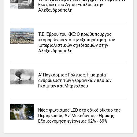
θεατράκι του Αγίου Εύπλου στην
Αλεξανδρούπολη
Τ.Ε. Έβρου του ΚΚΕ: Ο πρωθυπουργός
«καμαρώνει» για την εξυπηρέτηση των
ιμπεριαλιστικών σχεδιασμών στην
Αλεξανδρούπολη
Α' Παγκόσμιος Πόλεμος: Η μοιραία
ανθράκευση των γερμανικών πλοίων
Γκαίμπεν και Μπρεσλάου
Νέος φωτισμός LED στο οδικό δίκτυο της
Περιφέρειας Αν. Μακεδονίας - Θράκης.
Εξοικονόμηση ενέργειας 62% - 69%