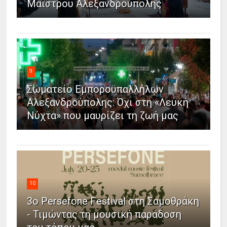
Μαΐστρου Αλεξανδρούπολης
9
Σωματείο Εμποροϋπαλλήλων
Αλεξανδρούπολης: Όχι στη «Λευκή
Νύχτα» που μαυρίζει τη ζωή μας
10
3ο Persefone Festival στη Σαμοθράκη
- Τιμώντας τη μουσική παράδοση