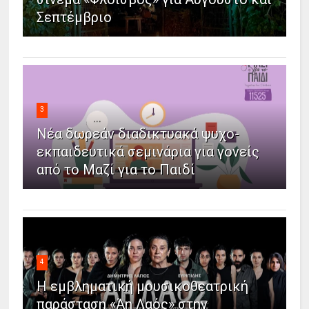
Σεπτέμβριο
3
Νέα δωρεάν διαδικτυακά ψυχο-
εκπαιδευτικά σεμινάρια για γονείς
από το Μαζί για το Παιδί
4
Η εμβληματική μουσικοθεατρική
παράσταση «Άη Λαός» στην