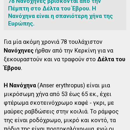
78 Νανόχηνες βρίσκονται από την
Πέμπτη στο Δέλτα του Έβρου. Η
Νανόχηνα είναι η σπανιότερη χήνα της
Ευρώπης.
Για μία ακόμη χρονιά 78 τουλάχιστον
Νανόχηνες
ήρθαν από την Κερκίνη για να
ξεκουραστούν και να τραφούν στο
Δέλτα του
Έβρου
.
Η Νανόχηνα
(Anser erythropus) είναι μια
μικρόσωμη χήνα από 53 έως 65 εκ., έχει
φτέρωμα σκοτεινόχρωμο καφέ - γκρι, με
μαύρες ραβδώσεις στην κοιλιά. Το ράμφος
της είναι ροδόχρωμο, μικρό και κοντό, τα
πόδια της είναι πορτοκαλόχρωμα, ενώ οι