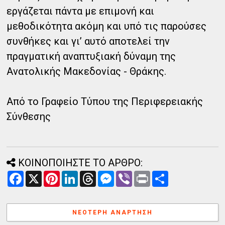
εργάζεται πάντα με επιμονή και
μεθοδικότητα ακόμη και υπό τις παρούσες
συνθήκες και γι’ αυτό αποτελεί την
πραγματική αναπτυξιακή δύναμη της
Ανατολικής Μακεδονίας - Θράκης.
Από το Γραφείο Τύπου της Περιφερειακής
Σύνθεσης
ΚΟΙΝΟΠΟΙΗΣΤΕ ΤΟ ΑΡΘΡΟ:
F
X
P
L
T
M
V
P
Α
a
i
i
h
e
i
r
ν
c
n
n
r
s
b
i
τ
e
t
k
e
s
e
n
α
b
e
e
a
e
r
t
λ
ΝΕΌΤΕΡΗ ΑΝΆΡΤΗΣΗ
o
r
d
d
n
λ
o
e
I
s
g
α