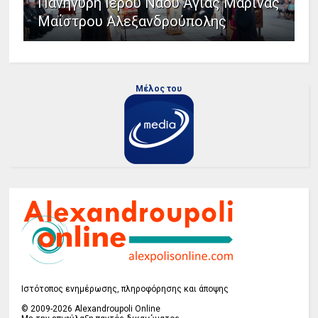
Πανήγυρη Ιερού Ναού Αγίας Μαρίνας
Μαΐστρου Αλεξανδρούπολης
Μέλος του
Ιστότοπος ενημέρωσης, πληροφόρησης και άποψης
© 2009-2026 Alexandroupoli Online