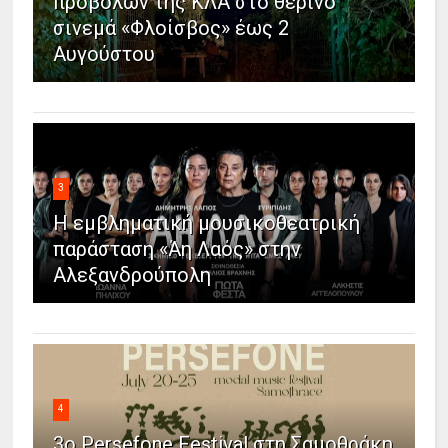
προβολών της ΚΛΑ στο θερινό
σινεμά «Φλοίσβος» έως 2
Αυγούστου
3
Η εμβληματική μουσικοθεατρική
παράσταση «Άη Λαός» στην
Αλεξανδρούπολη
4
3ο Persefone Festival στη Σαμοθράκη