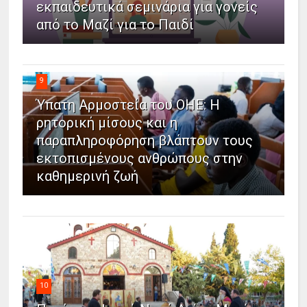
εκπαιδευτικά σεμινάρια για γονείς
από το Μαζί για το Παιδί
9
Ύπατη Αρμοστεία του ΟΗΕ: Η
ρητορική μίσους και η
παραπληροφόρηση βλάπτουν τους
εκτοπισμένους ανθρώπους στην
καθημερινή ζωή
10