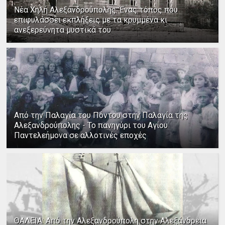
Νέα Χηλή Αλεξανδρούπολης: Ένας τόπος που
επιφυλάσσει εκπλήξεις με τα κρυμμένα κι
ανεξερεύνητα μυστικά του
Από την Παλαγία του Πόντου στην Παλαγία της
Αλεξανδρούπολης - Το πανηγύρι του Αγίου
Παντελεήμονα σε αλλοτινές εποχές
ΘΑΛΕΙΑ: Από την Αλεξανδρούπολη στην Αλεξάνδρεια