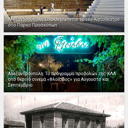
Αλεξανδρούπολη: Ολοκληρώνεται το νέο Κηποθέατρο
στο Πάρκο Προσκόπων
Αλεξανδρούπολη: Το πρόγραμμα προβολών της ΚΛΑ
στο θερινό σινεμά «Φλοίσβος» για Αύγουστο και
Σεπτέμβριο