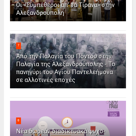
Οι «Συμπέθεροι απ’ τα Τίρανα» στην
Αλεξανδρούπολη
7
Από την Παλαγία του Πόντου στην
Παλαγία της Αλεξανδρούπολης - Το
πανηγύρι του Αγίου Παντελεήμονα
σε αλλοτινές εποχές
8
Νέα δωρεάν διαδικτυακά ψυχο-