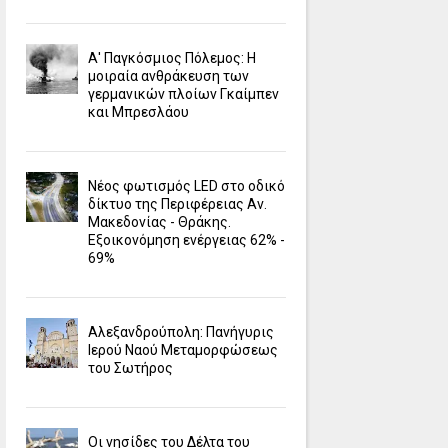
Α' Παγκόσμιος Πόλεμος: Η
μοιραία ανθράκευση των
γερμανικών πλοίων Γκαίμπεν
και Μπρεσλάου
Νέος φωτισμός LED στο οδικό
δίκτυο της Περιφέρειας Αν.
Μακεδονίας - Θράκης.
Εξοικονόμηση ενέργειας 62% -
69%
Αλεξανδρούπολη: Πανήγυρις
Ιερού Ναού Μεταμορφώσεως
του Σωτήρος
Οι νησίδες του Δέλτα του