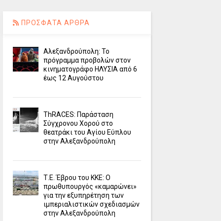
ΠΡΟΣΦΑΤΑ ΑΡΘΡΑ
Αλεξανδρούπολη: Το
πρόγραμμα προβολών στον
κινηματογράφο ΗΛΥΣΙΑ από 6
έως 12 Αυγούστου
ΤhRACES: Παράσταση
Σύγχρονου Χορού στο
θεατράκι του Αγίου Εύπλου
στην Αλεξανδρούπολη
Τ.Ε. Έβρου του ΚΚΕ: Ο
πρωθυπουργός «καμαρώνει»
για την εξυπηρέτηση των
ιμπεριαλιστικών σχεδιασμών
στην Αλεξανδρούπολη