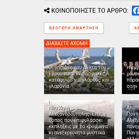
ΚΟΙΝΟΠΟΙΗΣΤΕ ΤΟ ΑΡΘΡΟ:
ΝΕΌΤΕΡΗ ΑΝΆΡΤΗΣΗ
Α
ΔΙΑΒΑΣΤΕ ΑΚΟΜΗ
Οι νησίδες του Δέλτα του
Η εμ
Έβρου είναι ένα ασφαλές
μουσ
καταφύγιο για γλάρους και
παρά
γλαρόνια
στην
Νέα Χηλή
Από 
Αλεξανδρούπολης: Ένας
Πόντ
τόπος που επιφυλάσσει
Αλεξ
εκπλήξεις με τα κρυμμένα
πανηγ
κι ανεξερεύνητα μυστικά
Παντ
του
αλλο