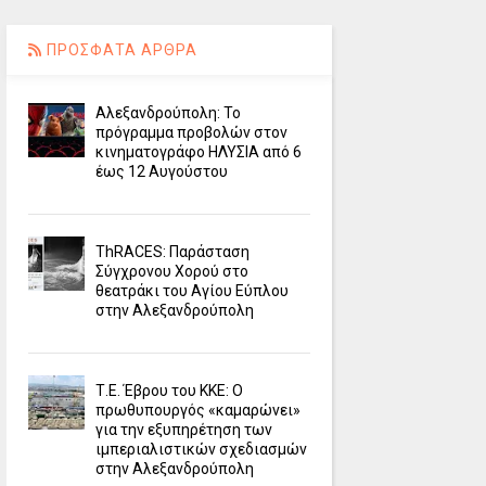
ΠΡΟΣΦΑΤΑ ΑΡΘΡΑ
Αλεξανδρούπολη: Το
πρόγραμμα προβολών στον
κινηματογράφο ΗΛΥΣΙΑ από 6
έως 12 Αυγούστου
ΤhRACES: Παράσταση
Σύγχρονου Χορού στο
θεατράκι του Αγίου Εύπλου
στην Αλεξανδρούπολη
Τ.Ε. Έβρου του ΚΚΕ: Ο
πρωθυπουργός «καμαρώνει»
για την εξυπηρέτηση των
ιμπεριαλιστικών σχεδιασμών
στην Αλεξανδρούπολη