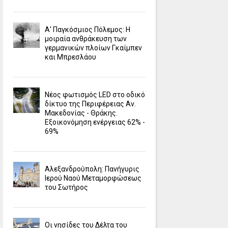
Α' Παγκόσμιος Πόλεμος: Η
μοιραία ανθράκευση των
γερμανικών πλοίων Γκαίμπεν
και Μπρεσλάου
Νέος φωτισμός LED στο οδικό
δίκτυο της Περιφέρειας Αν.
Μακεδονίας - Θράκης.
Εξοικονόμηση ενέργειας 62% -
69%
Αλεξανδρούπολη: Πανήγυρις
Ιερού Ναού Μεταμορφώσεως
του Σωτήρος
Οι νησίδες του Δέλτα του