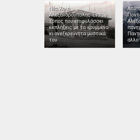
Νέα Χηλή
Από 
Αλεξανδρούπολης: Ένας
Πόντ
τόπος που επιφυλάσσει
Αλεξ
εκπλήξεις με τα κρυμμένα
πανηγ
κι ανεξερεύνητα μυστικά
Παντ
του
αλλο