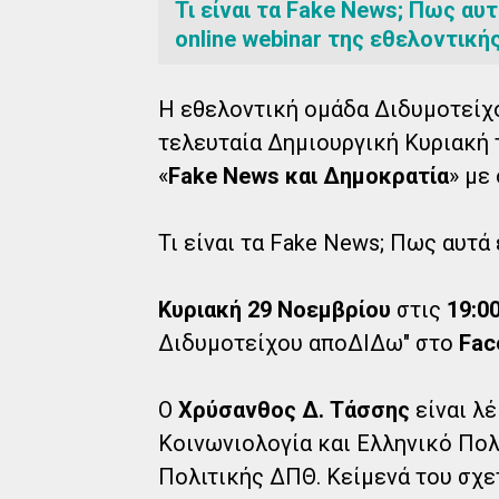
Τι είναι τα Fake News; Πως αυ
online webinar της εθελοντικ
Η εθελοντική ομάδα Διδυμοτείχ
τελευταία Δημιουργική Κυριακή τ
«
Fake News και Δημοκρατία
» με
Τι είναι τα Fake News; Πως αυτά
Κυριακή 29 Νοεμβρίου
στις
19:0
Διδυμοτείχου αποΔΙΔω" στο
Fac
Ο
Χρύσανθος Δ. Τάσσης
είναι λέ
Κοινωνιολογία και Ελληνικό Πολ
Πολιτικής ΔΠΘ. Κείμενά του σχε