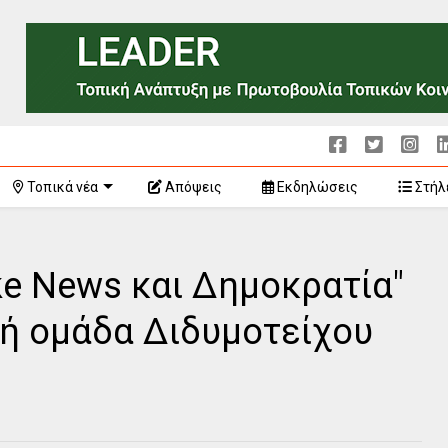
Τοπικά νέα
Απόψεις
Εκδηλώσεις
Στήλ
ake News και Δημοκρατία"
κή ομάδα Διδυμοτείχου