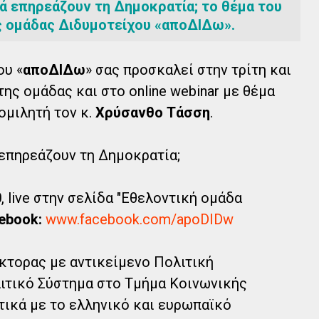
τά επηρεάζουν τη Δημοκρατία; το θέμα του
ής ομάδας Διδυμοτείχου «αποΔΙΔω».
ου «
αποΔΙΔω
» σας προσκαλεί στην τρίτη και
ης ομάδας και στο online webinar με θέμα
 ομιλητή τον κ.
Χρύσανθο Τάσση
.
 επηρεάζουν τη Δημοκρατία;
0
, live στην σελίδα "Εθελοντική ομάδα
ebook:
www.facebook.com/apoDIDw
κτορας με αντικείμενο Πολιτική
ιτικό Σύστημα στο Τμήμα Κοινωνικής
τικά με το ελληνικό και ευρωπαϊκό