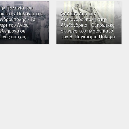
την Παλαγία του
ου στην Παλαγία της
ΘΑΛΕΙΑ: Από την
ανδρούπολης - Το
Αλεξανδρούπολη στην
ύρι του Αγίου
Αλεξάνδρεια - Οι ηρωικές
ελεήμονα σε
στιγμές του πλοίου κατά
τινές εποχές
τον Β΄ Παγκόσμιο Πόλεμο