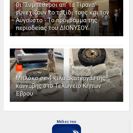
Οι “Συμπέθεροι απ’ τα Τίρανα”
συνεχίζουν το ταξίδι τους και τον
Αύγουστο - Το πρόγραμμα της
περιοδείας του ΔΙΟΝΥΣΟΥ
10
Μπλόκο σε 4 κιλά ακατέργαστης
κάνναβης στο Τελωνείο Κήπων
Έβρου
Μέλος του