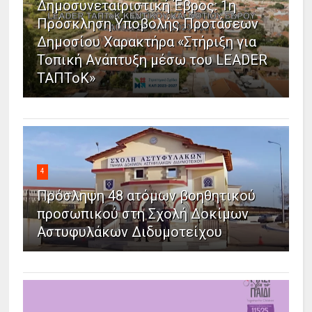
Δημοσυνεταιριστική Έβρος: 1η
Πρόσκληση Υποβολής Προτάσεων
Δημοσίου Χαρακτήρα «Στήριξη για
Τοπική Ανάπτυξη μέσω του LEADER
ΤΑΠΤοΚ»
4
Πρόσληψη 48 ατόμων βοηθητικού
προσωπικού στη Σχολή Δοκίμων
Αστυφυλάκων Διδυμοτείχου