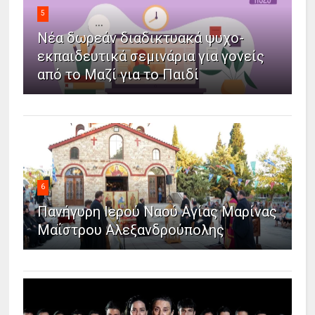
5
Νέα δωρεάν διαδικτυακά ψυχο-
εκπαιδευτικά σεμινάρια για γονείς
από το Μαζί για το Παιδί
6
Πανήγυρη Ιερού Ναού Αγίας Μαρίνας
Μαΐστρου Αλεξανδρούπολης