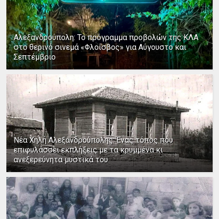
Αλεξανδρούπολη: Το πρόγραμμα προβολών της ΚΛΑ
στο θερινό σινεμά «Φλοίσβος» για Αύγουστο και
Σεπτέμβριο
Νέα Χηλή Αλεξανδρούπολης: Ένας τόπος που
επιφυλάσσει εκπλήξεις με τα κρυμμένα κι
ανεξερεύνητα μυστικά του