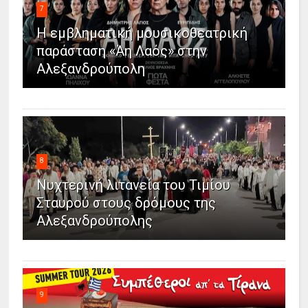
7
Η εμβληματική μουσικοθεατρική
παράσταση «Άη Λαός» στην
Αλεξανδρούπολη
8
Νυχτερινή λιτανεία του Τιμίου
Σταυρού στους δρόμους της
Αλεξανδρούπολης
9