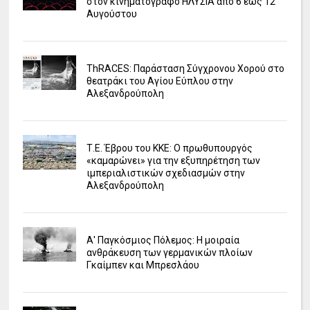
στον κινηματογράφο ΗΛΥΣΙΑ από 6 έως 12
Αυγούστου
ΤhRACES: Παράσταση Σύγχρονου Χορού στο
θεατράκι του Αγίου Εύπλου στην
Αλεξανδρούπολη
Τ.Ε. Έβρου του ΚΚΕ: Ο πρωθυπουργός
«καμαρώνει» για την εξυπηρέτηση των
ιμπεριαλιστικών σχεδιασμών στην
Αλεξανδρούπολη
Α' Παγκόσμιος Πόλεμος: Η μοιραία
ανθράκευση των γερμανικών πλοίων
Γκαίμπεν και Μπρεσλάου