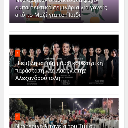
Νέα δωρεάν διαδικτυακά ψυχο-
εκπαιδευτικά σεμινάρια για γονείς
από το Μαζί για το Παιδί
7
Η εμβληματική μουσικοθεατρική
παράσταση «Άη Λαός» στην
Αλεξανδρούπολη
8
Νυχτερινή λιτανεία του Τιμίου