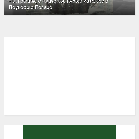
- Οι ηρωικές στιγμές του πλοίου κατά τον Β΄
Παγκόσμιο Πόλεμο