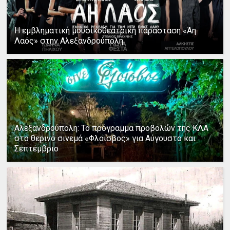
Η εμβληματική μουσικοθεατρική παράσταση «Άη
Λαός» στην Αλεξανδρούπολη
Αλεξανδρούπολη: Το πρόγραμμα προβολών της ΚΛΑ
στο θερινό σινεμά «Φλοίσβος» για Αύγουστο και
Σεπτέμβριο