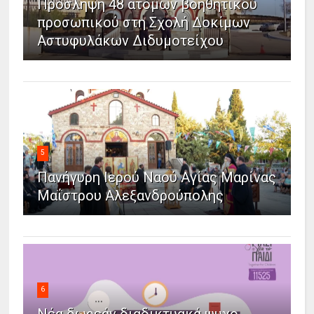
Πρόσληψη 48 ατόμων βοηθητικού
προσωπικού στη Σχολή Δοκίμων
Αστυφυλάκων Διδυμοτείχου
5
Πανήγυρη Ιερού Ναού Αγίας Μαρίνας
Μαΐστρου Αλεξανδρούπολης
6