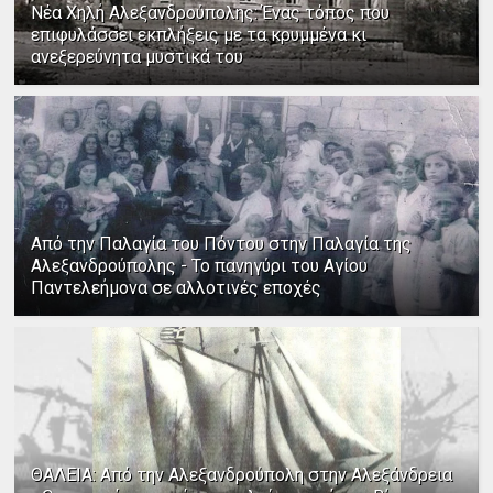
Νέα Χηλή Αλεξανδρούπολης: Ένας τόπος που
επιφυλάσσει εκπλήξεις με τα κρυμμένα κι
ανεξερεύνητα μυστικά του
Από την Παλαγία του Πόντου στην Παλαγία της
Αλεξανδρούπολης - Το πανηγύρι του Αγίου
Παντελεήμονα σε αλλοτινές εποχές
ΘΑΛΕΙΑ: Από την Αλεξανδρούπολη στην Αλεξάνδρεια