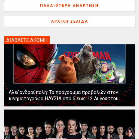
k
s
n
e
γ
ΠΑΛΑΙΌΤΕΡΗ ΑΝΆΡΤΗΣΗ
t
r
ή
ΑΡΧΙΚΉ ΣΕΛΊΔΑ
ΔΙΑΒΑΣΤΕ ΑΚΟΜΗ
Αλεξανδρούπολη: Το πρόγραμμα προβολών στον
κινηματογράφο ΗΛΥΣΙΑ από 6 έως 12 Αυγούστου