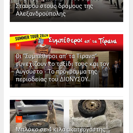
Σταυρού στους δρόμους της
Αλεξανδρούπολης
9
Οι “Συμπέθεροι απ’ τα Τίρανα”
συνεχίζουν το ταξίδι τους και τον
Αύγουστο - Το πρόγραμμα της
περιοδείας του ΔΙΟΝΥΣΟΥ
10
Μπλόκο σε 4 κιλά ακατέργαστης