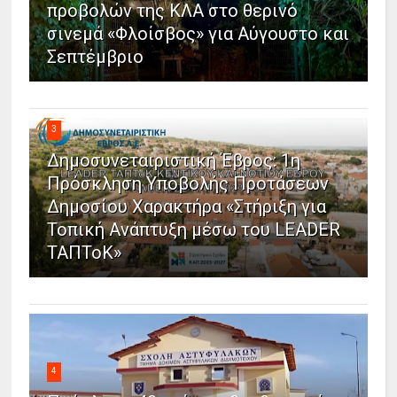
προβολών της ΚΛΑ στο θερινό
σινεμά «Φλοίσβος» για Αύγουστο και
Σεπτέμβριο
3
Δημοσυνεταιριστική Έβρος: 1η
Πρόσκληση Υποβολής Προτάσεων
Δημοσίου Χαρακτήρα «Στήριξη για
Τοπική Ανάπτυξη μέσω του LEADER
ΤΑΠΤοΚ»
4