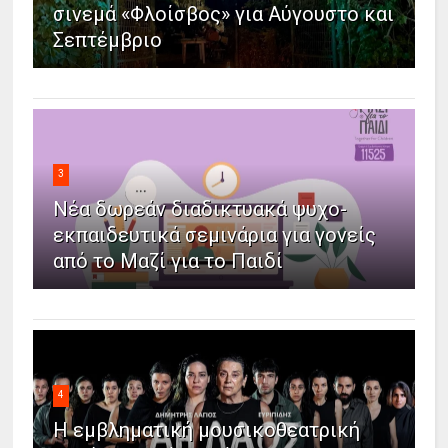
σινεμά «Φλοίσβος» για Αύγουστο και
Σεπτέμβριο
3
Νέα δωρεάν διαδικτυακά ψυχο-
εκπαιδευτικά σεμινάρια για γονείς
από το Μαζί για το Παιδί
4
Η εμβληματική μουσικοθεατρική