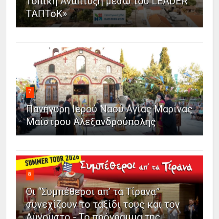
Τοπική Ανάπτυξη μέσω του LEADER
ΤΑΠΤοΚ»
7
Πανήγυρη Ιερού Ναού Αγίας Μαρίνας
Μαΐστρου Αλεξανδρούπολης
8
Οι “Συμπέθεροι απ’ τα Τίρανα”
συνεχίζουν το ταξίδι τους και τον
Αύγουστο - Το πρόγραμμα της