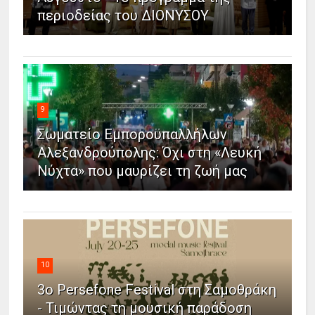
περιοδείας του ΔΙΟΝΥΣΟΥ
9
Σωματείο Εμποροϋπαλλήλων
Αλεξανδρούπολης: Όχι στη «Λευκή
Νύχτα» που μαυρίζει τη ζωή μας
10
3ο Persefone Festival στη Σαμοθράκη
- Τιμώντας τη μουσική παράδοση