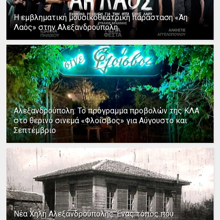
Η εμβληματική μουσικοθεατρική παράσταση «Άη
Λαός» στην Αλεξανδρούπολη
Αλεξανδρούπολη: Το πρόγραμμα προβολών της ΚΛΑ
στο θερινό σινεμά «Φλοίσβος» για Αύγουστο και
Σεπτέμβριο
Νέα Χηλή Αλεξανδρούπολης: Ένας τόπος που