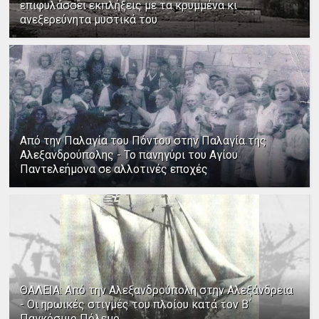
επιφυλάσσει εκπλήξεις με τα κρυμμένα κι
ανεξερεύνητα μυστικά του
Από την Παλαγία του Πόντου στην Παλαγία της
Αλεξανδρούπολης - Το πανηγύρι του Αγίου
Παντελεήμονα σε αλλοτινές εποχές
ΘΑΛΕΙΑ: Από την Αλεξανδρούπολη στην Αλεξάνδρεια
- Οι ηρωικές στιγμές του πλοίου κατά τον Β΄
Παγκόσμιο Πόλεμο