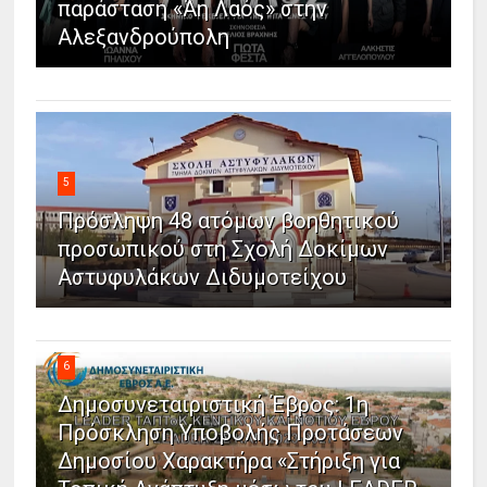
παράσταση «Άη Λαός» στην
Αλεξανδρούπολη
5
Πρόσληψη 48 ατόμων βοηθητικού
προσωπικού στη Σχολή Δοκίμων
Αστυφυλάκων Διδυμοτείχου
6
Δημοσυνεταιριστική Έβρος: 1η
Πρόσκληση Υποβολής Προτάσεων
Δημοσίου Χαρακτήρα «Στήριξη για