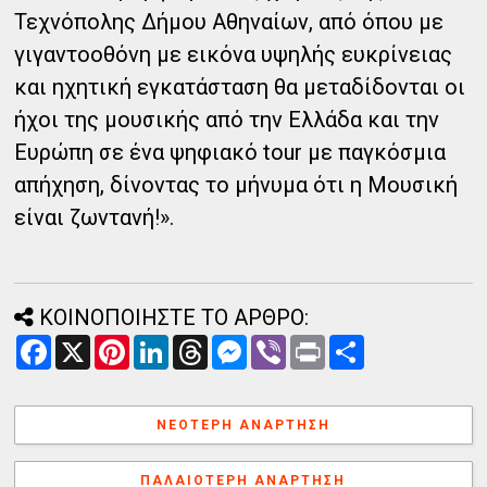
Τεχνόπολης Δήμου Αθηναίων, από όπου με
γιγαντοοθόνη με εικόνα υψηλής ευκρίνειας
και ηχητική εγκατάσταση θα μεταδίδονται οι
ήχοι της μουσικής από την Ελλάδα και την
Ευρώπη σε ένα ψηφιακό tour με παγκόσμια
απήχηση, δίνοντας το μήνυμα ότι η Μουσική
είναι ζωντανή!».
ΚΟΙΝΟΠΟΙΗΣΤΕ ΤΟ ΑΡΘΡΟ:
F
X
P
L
T
M
V
P
Α
a
i
i
h
e
i
r
ν
c
n
n
r
s
b
i
τ
e
t
k
e
s
e
n
α
b
e
e
a
e
r
t
λ
ΝΕΌΤΕΡΗ ΑΝΆΡΤΗΣΗ
o
r
d
d
n
λ
o
e
I
s
g
α
k
s
n
e
γ
ΠΑΛΑΙΌΤΕΡΗ ΑΝΆΡΤΗΣΗ
t
r
ή