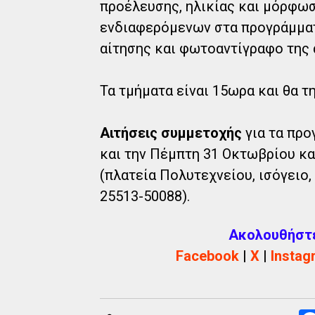
προέλευσης, ηλικίας και μόρφωση
ενδιαφερόμενων στα προγράμματ
αίτησης και φωτοαντίγραφο της 
Τα τμήματα είναι 15ωρα και θα τ
Αιτήσεις συμμετοχής​​
για τα​​ πρ
και την Πέμπτη 31 Οκτωβρίου και 
(πλατεία Πολυτεχνείου, ισόγειο
25513-50088).
Ακολουθήστε 
Facebook
|
X
|
Instag