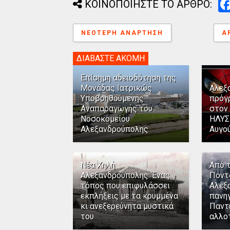
ΚΟΙΝΟΠΟΙΗΣΤΕ ΤΟ ΑΡΘΡΟ:
ΝΕΌΤΕΡΗ ΑΝΆΡΤΗΣΗ
Α
ΔΙΑΒΑΣΤΕ ΑΚΟΜΗ
Επίσημη αδειοδότηση της
Μονάδας Ιατρικώς
Αλεξ
Υποβοηθούμενης
πρόγ
Αναπαραγωγής του
στον
Νοσοκομείου
ΗΛΥΣ
Αλεξανδρούπολης
Αυγο
Νέα Χηλή
Από 
Αλεξανδρούπολης: Ένας
Πόντ
τόπος που επιφυλάσσει
Αλεξ
εκπλήξεις με τα κρυμμένα
πανηγ
κι ανεξερεύνητα μυστικά
Παντ
του
αλλο