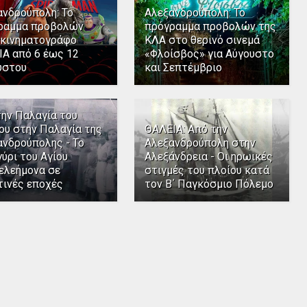
ανδρούπολη: Το
Αλεξανδρούπολη: Το
ραμμα προβολών
πρόγραμμα προβολών της
 κινηματογράφο
ΚΛΑ στο θερινό σινεμά
ΙΑ από 6 έως 12
«Φλοίσβος» για Αύγουστο
ύστου
και Σεπτέμβριο
την Παλαγία του
ου στην Παλαγία της
ΘΑΛΕΙΑ: Από την
ανδρούπολης - Το
Αλεξανδρούπολη στην
ύρι του Αγίου
Αλεξάνδρεια - Οι ηρωικές
ελεήμονα σε
στιγμές του πλοίου κατά
τινές εποχές
τον Β΄ Παγκόσμιο Πόλεμο