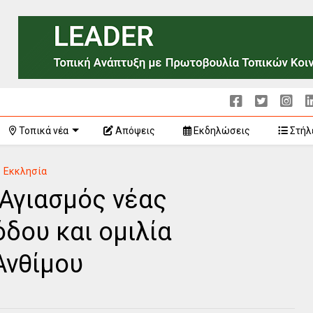
Τοπικά νέα
Απόψεις
Εκδηλώσεις
Στήλ
Εκκλησία
Αγιασμός νέας
δου και ομιλία
Ανθίμου