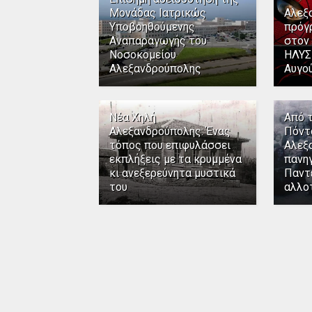
Μονάδας Ιατρικώς
Αλεξ
Υποβοηθούμενης
πρόγ
Αναπαραγωγής του
στον
Νοσοκομείου
ΗΛΥΣ
Αλεξανδρούπολης
Αυγο
Νέα Χηλή
Από 
Αλεξανδρούπολης: Ένας
Πόντ
τόπος που επιφυλάσσει
Αλεξ
εκπλήξεις με τα κρυμμένα
πανηγ
κι ανεξερεύνητα μυστικά
Παντ
του
αλλο