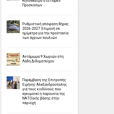
Κηποθέατρο στο Πάρκο
Προσκόπων
Ρυθμιστική απόφαση θήρας
2026-2027: Επιμονή σε
ημίμετρα για την προστασία
των άγριων πουλιών
Αντάμωμα 9 Χωριών στη
Λάδη Διδυμοτείχου
Παρέμβαση της Επιτροπής
Ειρήνης Αλεξανδρούπολης
για τους κινδύνους που
εγκυμονεί η παρουσία της
ΝΑΤΟϊκής βάσης στην
περιοχή