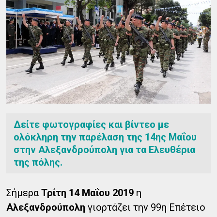
Δείτε φωτογραφίες και βίντεο με
ολόκληρη την παρέλαση της 14ης Μαΐου
στην Αλεξανδρούπολη για τα Ελευθέρια
της πόλης.
Σήμερα
Τρίτη 14 Μαΐου 2019
η
Αλεξανδρούπολη
γιορτάζει την 99η Επέτειο