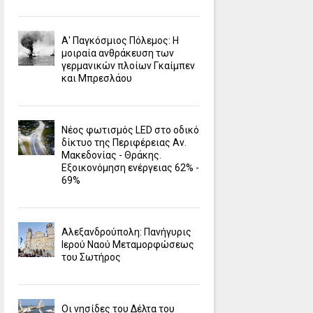
Α' Παγκόσμιος Πόλεμος: Η
μοιραία ανθράκευση των
γερμανικών πλοίων Γκαίμπεν
και Μπρεσλάου
Νέος φωτισμός LED στο οδικό
δίκτυο της Περιφέρειας Αν.
Μακεδονίας - Θράκης.
Εξοικονόμηση ενέργειας 62% -
69%
Αλεξανδρούπολη: Πανήγυρις
Ιερού Ναού Μεταμορφώσεως
του Σωτήρος
Οι νησίδες του Δέλτα του