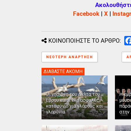
Ακολουθήστε 
Facebook
|
X
|
Instag
ΚΟΙΝΟΠΟΙΗΣΤΕ ΤΟ ΑΡΘΡΟ:
ΝΕΌΤΕΡΗ ΑΝΆΡΤΗΣΗ
Α
ΔΙΑΒΑΣΤΕ ΑΚΟΜΗ
Οι νησίδες του Δέλτα του
Η εμ
Έβρου είναι ένα ασφαλές
μουσ
καταφύγιο για γλάρους και
παρά
γλαρόνια
στην