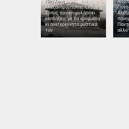
Νέα Χηλή
Από 
Αλεξανδρούπολης: Ένας
Πόντ
τόπος που επιφυλάσσει
Αλεξ
εκπλήξεις με τα κρυμμένα
πανηγ
κι ανεξερεύνητα μυστικά
Παντ
του
αλλο