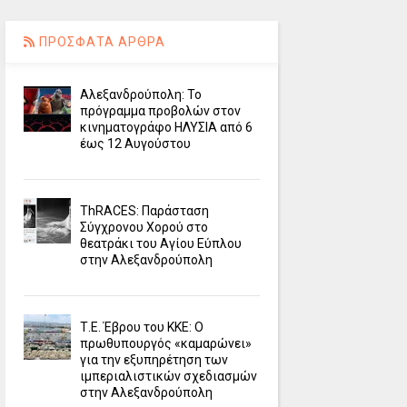
ΠΡΟΣΦΑΤΑ ΑΡΘΡΑ
Αλεξανδρούπολη: Το
πρόγραμμα προβολών στον
κινηματογράφο ΗΛΥΣΙΑ από 6
έως 12 Αυγούστου
ΤhRACES: Παράσταση
Σύγχρονου Χορού στο
θεατράκι του Αγίου Εύπλου
στην Αλεξανδρούπολη
Τ.Ε. Έβρου του ΚΚΕ: Ο
πρωθυπουργός «καμαρώνει»
για την εξυπηρέτηση των
ιμπεριαλιστικών σχεδιασμών
στην Αλεξανδρούπολη