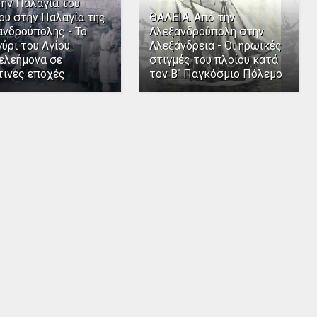
την Παλαγία του
ου στην Παλαγία της
ΘΑΛΕΙΑ: Από την
ανδρούπολης - Το
Αλεξανδρούπολη στην
ύρι του Αγίου
Αλεξάνδρεια - Οι ηρωικές
ελεήμονα σε
στιγμές του πλοίου κατά
τινές εποχές
τον Β΄ Παγκόσμιο Πόλεμο