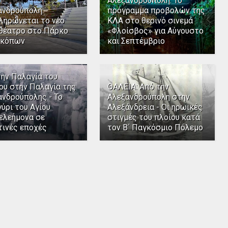
Αλεξανδρούπολη: Το
ανδρούπολη:
πρόγραμμα προβολών της
ληρώνεται το νέο
ΚΛΑ στο θερινό σινεμά
θέατρο στο Πάρκο
«Φλοίσβος» για Αύγουστο
κόπων
και Σεπτέμβριο
την Παλαγία του
ου στην Παλαγία της
ΘΑΛΕΙΑ: Από την
ανδρούπολης - Το
Αλεξανδρούπολη στην
ύρι του Αγίου
Αλεξάνδρεια - Οι ηρωικές
ελεήμονα σε
στιγμές του πλοίου κατά
τινές εποχές
τον Β΄ Παγκόσμιο Πόλεμο