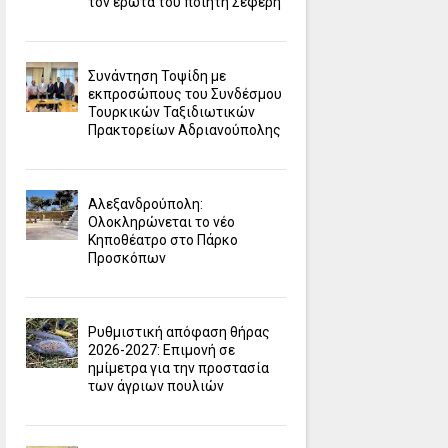
τον έρωτα του ποιητή Σεφέρη
Συνάντηση Τοψίδη με
εκπροσώπους του Συνδέσμου
Τουρκικών Ταξιδιωτικών
Πρακτορείων Αδριανούπολης
Αλεξανδρούπολη:
Ολοκληρώνεται το νέο
Κηποθέατρο στο Πάρκο
Προσκόπων
Ρυθμιστική απόφαση θήρας
2026-2027: Επιμονή σε
ημίμετρα για την προστασία
των άγριων πουλιών