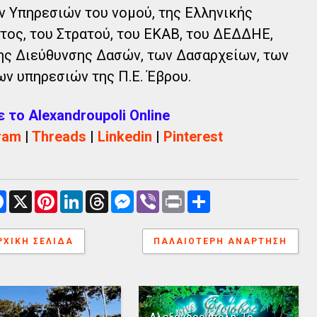
Υπηρεσιών του νομού, της Ελληνικής
τος, του Στρατού, του ΕΚΑΒ, του ΔΕΔΔΗΕ,
της Διεύθυνσης Δασών, των Δασαρχείων, των
ν υπηρεσιών της Π.Ε. Έβρου.
το Alexandroupoli Online
ram
|
Threads
|
Linkedin
|
Pinterest
F
X
P
L
T
M
V
P
Α
a
i
i
h
e
i
r
ν
c
n
n
r
s
b
i
τ
e
t
k
e
s
e
n
α
ΡΧΙΚΉ ΣΕΛΊΔΑ
b
e
e
a
e
ΠΑΛΑΙΌΤΕΡΗ ΑΝΆΡΤΗΣΗ
r
t
λ
o
r
d
d
n
λ
o
e
I
s
g
α
k
s
n
e
γ
t
r
ή