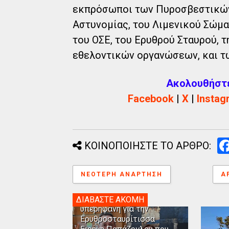
εκπρόσωποι των Πυροσβεστικών 
Αστυνομίας, του Λιμενικού Σώμα
του ΟΣΕ, του Ερυθρού Σταυρού, 
εθελοντικών οργανώσεων, και τω
Ακολουθήστε 
Facebook
|
X
|
Instag
ΚΟΙΝΟΠΟΙΗΣΤΕ ΤΟ ΑΡΘΡΟ:
ΝΕΌΤΕΡΗ ΑΝΆΡΤΗΣΗ
Α
Η Αλεξανδρούπολη
ΔΙΑΒΑΣΤΕ ΑΚΟΜΗ
υπερήφανη για την
Ερυθροσταυρίτισσα