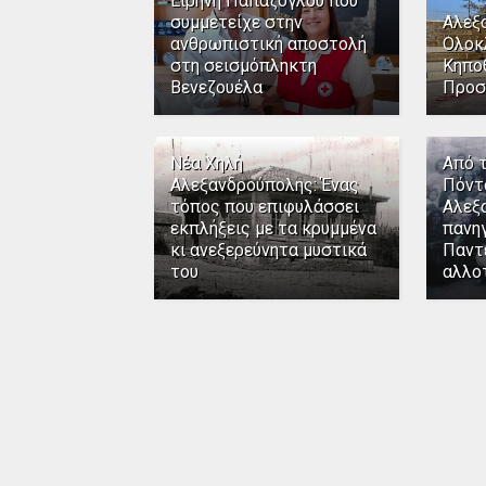
Ειρήνη Παπάζογλου που
συμμετείχε στην
Αλεξ
ανθρωπιστική αποστολή
Ολοκ
στη σεισμόπληκτη
Κηπο
Βενεζουέλα
Προσ
Νέα Χηλή
Από 
Αλεξανδρούπολης: Ένας
Πόντ
τόπος που επιφυλάσσει
Αλεξ
εκπλήξεις με τα κρυμμένα
πανηγ
κι ανεξερεύνητα μυστικά
Παντ
του
αλλο