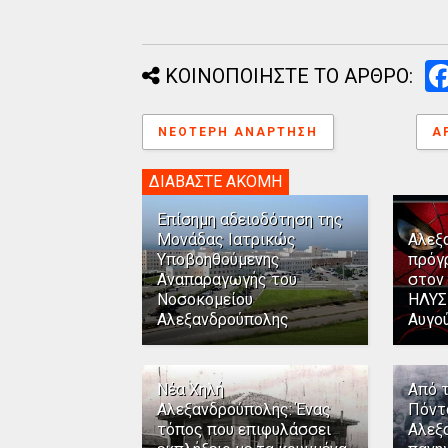
ΚΟΙΝΟΠΟΙΗΣΤΕ ΤΟ ΑΡΘΡΟ:
ΝΕΌΤΕΡΗ ΑΝΆΡΤΗΣΗ
Α
ΔΙΑΒΑΣΤΕ ΑΚΟΜΗ
Επίσημη αδειοδότηση της
Μονάδας Ιατρικώς
Αλεξ
Υποβοηθούμενης
πρόγ
Αναπαραγωγής του
στον
Νοσοκομείου
ΗΛΥΣ
Αλεξανδρούπολης
Αυγο
Νέα Χηλή
Από 
Αλεξανδρούπολης: Ένας
Πόντ
τόπος που επιφυλάσσει
Αλεξ