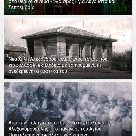
στο θερινό σινεμά «Φλοίσβος» για Αύγουστο και
Σεπτέμβριο
Νέα Χηλή Αλεξανδρούπολης: Ένας τόπος που
επιφυλάσσει εκπλήξεις με τα κρυμμένα κι
ανεξερεύνητα μυστικά του
Από την Παλαγία του Πόντου στην Παλαγία της
Αλεξανδρούπολης - Το πανηγύρι του Αγίου
Παντελεήμονα σε αλλοτινές εποχές