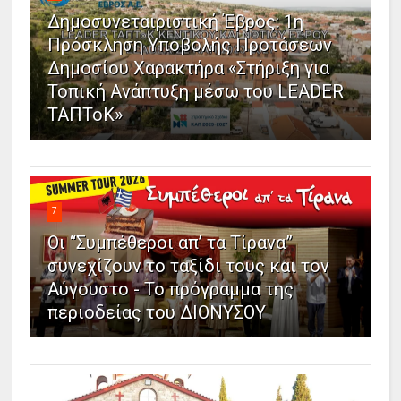
Δημοσυνεταιριστική Έβρος: 1η
Πρόσκληση Υποβολής Προτάσεων
Δημοσίου Χαρακτήρα «Στήριξη για
Τοπική Ανάπτυξη μέσω του LEADER
ΤΑΠΤοΚ»
7
Οι “Συμπέθεροι απ’ τα Τίρανα”
συνεχίζουν το ταξίδι τους και τον
Αύγουστο - Το πρόγραμμα της
περιοδείας του ΔΙΟΝΥΣΟΥ