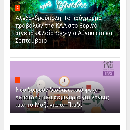
2
Αλεξανδρούπολη: Το πρόγραμμα
προβολών της ΚΛΑ στο θερινό
σινεμά «Φλοίσβος» για Αύγουστο και
Σεπτέμβριο
3
Νέα δωρεάν διαδικτυακά ψυχο-
εκπαιδευτικά σεμινάρια για γονείς
από το Μαζί για το Παιδί