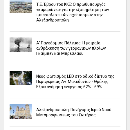
Τ.Ε. Έβρου του ΚΚΕ: Ο πρωθυπουργός
«καμαρώνει» για την εξυπηρέτηση των
ιμπεριαλιστικών σχεδιασμών στην
Αλεξανδρούπολη
Α' Παγκόσμιος Πόλεμος: Η μοιραία
ανθράκευση των γερμανικών πλοίων
Γκαίμπεν και Μπρεσλάου
Νέος φωτισμός LED στο οδικό δίκτυο της
Περιφέρειας Αν. Μακεδονίας - Θράκης.
Εξοικονόμηση ενέργειας 62% - 69%
Αλεξανδρούπολη: Πανήγυρις Ιερού Ναού
Μεταμορφώσεως του Σωτήρος