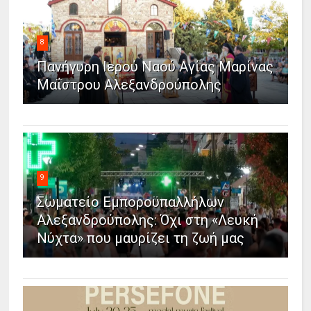
8
Πανήγυρη Ιερού Ναού Αγίας Μαρίνας
Μαΐστρου Αλεξανδρούπολης
9
Σωματείο Εμποροϋπαλλήλων
Αλεξανδρούπολης: Όχι στη «Λευκή
Νύχτα» που μαυρίζει τη ζωή μας