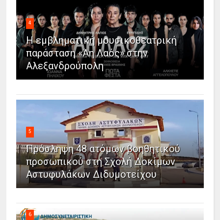
4
Η εμβληματική μουσικοθεατρική
παράσταση «Άη Λαός» στην
Αλεξανδρούπολη
5
Πρόσληψη 48 ατόμων βοηθητικού
προσωπικού στη Σχολή Δοκίμων
Αστυφυλάκων Διδυμοτείχου
6