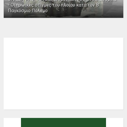
- Οι ηρωικές στιγμές του πλοίου κατά τον Β΄
Παγκόσμιο Πόλεμο