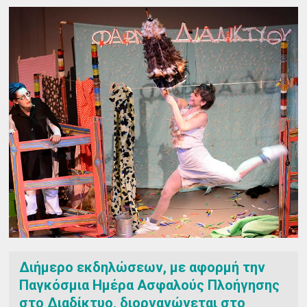
Διήμερο εκδηλώσεων, με αφορμή την
Παγκόσμια Ημέρα Ασφαλούς Πλοήγησης
στο Διαδίκτυο, διοργανώνεται στο