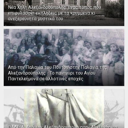
Νέα Χηλή Αλεξανδρούπολης: Ένας τόπος που
επιφυλάσσει εκπλήξεις με τα κρυμμένα κι
ανεξερεύνητα μυστικά του
Από την Παλαγία του Πόντου στην Παλαγία της
Αλεξανδρούπολης - Το πανηγύρι του Αγίου
Παντελεήμονα σε αλλοτινές εποχές
ΘΑΛΕΙΑ: Από την Αλεξανδρούπολη στην Αλεξάνδρεια