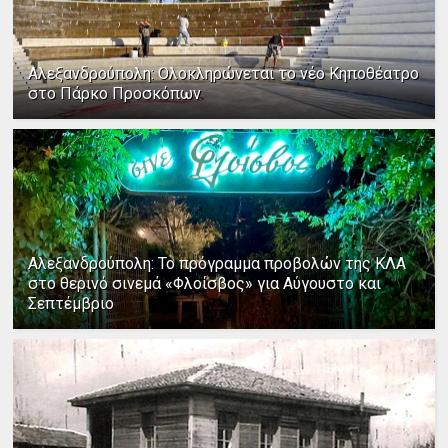
Αλεξανδρούπολη: Ολοκληρώνεται το νέο Κηποθέατρο
στο Πάρκο Προσκόπων
Αλεξανδρούπολη: Το πρόγραμμα προβολών της ΚΛΑ
στο θερινό σινεμά «Φλοίσβος» για Αύγουστο και
Σεπτέμβριο