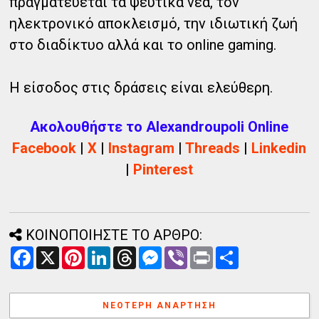
πραγματεύεται τα ψεύτικα νέα, τον
ηλεκτρονικό αποκλεισμό, την ιδιωτική ζωή
στο διαδίκτυο αλλά και το online gaming.
Η είσοδος στις δράσεις είναι ελεύθερη.
Ακολουθήστε το Alexandroupoli Online
Facebook
|
X
|
Instagram
|
Threads
|
Linkedin
|
Pinterest
ΚΟΙΝΟΠΟΙΗΣΤΕ ΤΟ ΑΡΘΡΟ:
F
X
P
L
T
M
V
P
Α
a
i
i
h
e
i
r
ν
c
n
n
r
s
b
i
τ
e
t
k
e
s
e
n
α
b
e
e
a
e
r
t
λ
ΝΕΌΤΕΡΗ ΑΝΆΡΤΗΣΗ
o
r
d
d
n
λ