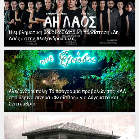
Η εμβληματική μουσικοθεατρική παράσταση «Άη
Λαός» στην Αλεξανδρούπολη
Αλεξανδρούπολη: Το πρόγραμμα προβολών της ΚΛΑ
στο θερινό σινεμά «Φλοίσβος» για Αύγουστο και
Σεπτέμβριο