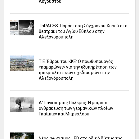
Αυγούστου
ΤhRACES: Παράσταση Σύγχρονου Χορού στο
θεατράκι του Αγίου Εύπλου στην
Αλεξανδρούπολη
Τ.Ε. Έβρου του ΚΚΕ: Ο πρωθυπουργός
«καμαρώνει» για την εξυπηρέτηση των
ιμπεριαλιστικών σχεδιασμών στην
Αλεξανδρούπολη
Α' Παγκόσμιος Πόλεμος: Η μοιραία
ανθράκευση των γερμανικών πλοίων
Γκαίμπεν και Μπρεσλάου
Νέος φωτισμός LED στο οδικό δίκτυο της