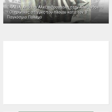
ΘΑΛΕΙΑ: Από την Αλεξανδρούπολη στην Αλεξάνδρεια
- Οι ηρωικές στιγμές του πλοίου κατά τον Β΄
Παγκόσμιο Πόλεμο