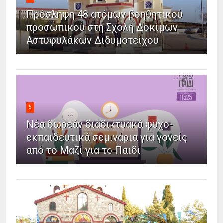
Πρόσληψη 48 ατόμων βοηθητικού
προσωπικού στη Σχολή Δοκίμων
Αστυφυλάκων Διδυμοτείχου
5
Νέα δωρεάν διαδικτυακά ψυχο-
εκπαιδευτικά σεμινάρια για γονείς
από το Μαζί για το Παιδί