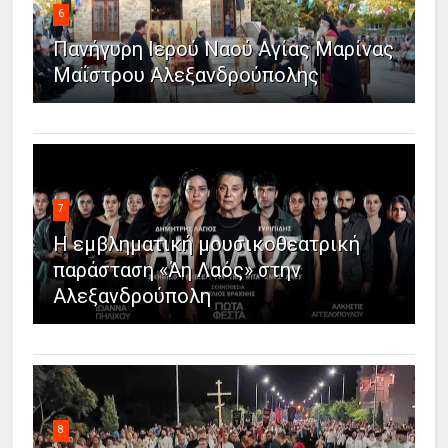
6
Πανήγυρη Ιερού Ναού Αγίας Μαρίνας
Μαΐστρου Αλεξανδρούπολης
7
Η εμβληματική μουσικοθεατρική
παράσταση «Άη Λαός» στην
Αλεξανδρούπολη
8