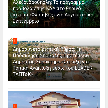
Αλεξανδρούπολη: Το πρόγραμμα
προβολών της ΚΛΑ στο θερινό
σινεμά «Φλοίσβος» για Αύγουστο και
Σεπτέμβριο
3
Δημοσυνεταιριστική Έβρος: 1η
Πρόσκληση Υποβολής Προτάσεων
Δημοσίου Χαρακτήρα «Στήριξη για
Τοπική Ανάπτυξη μέσω του LEADER
ΤΑΠΤοΚ»
4