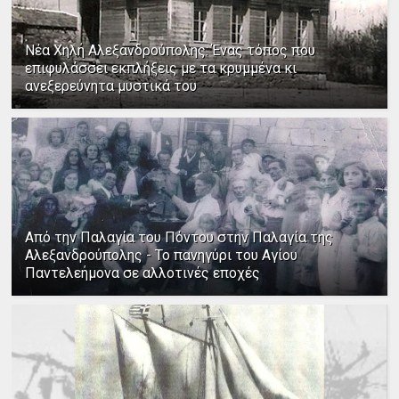
Νέα Χηλή Αλεξανδρούπολης: Ένας τόπος που
επιφυλάσσει εκπλήξεις με τα κρυμμένα κι
ανεξερεύνητα μυστικά του
Από την Παλαγία του Πόντου στην Παλαγία της
Αλεξανδρούπολης - Το πανηγύρι του Αγίου
Παντελεήμονα σε αλλοτινές εποχές