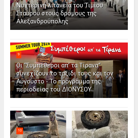
Νυχτερινή λιτανεία του Τιμίου
Σταυρού στους δρόμους της
Αλεξανδρούπολης
9
Οι “Συμπέθεροι απ’ τα Τίρανα”
συνεχίζουν το ταξίδι τους και τον
Αύγουστο - Το πρόγραμμα της
περιοδείας του ΔΙΟΝΥΣΟΥ
10