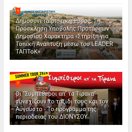
6
Δημοσυνεταιριστική Έβρος: 1η
Πρόσκληση Υποβολής Προτάσεων
Δημοσίου Χαρακτήρα «Στήριξη για
Τοπική Ανάπτυξη μέσω του LEADER
ΤΑΠΤοΚ»
7
Οι “Συμπέθεροι απ’ τα Τίρανα”
συνεχίζουν το ταξίδι τους και τον
Αύγουστο - Το πρόγραμμα της
περιοδείας του ΔΙΟΝΥΣΟΥ