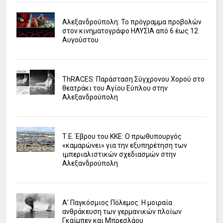
Αλεξανδρούπολη: Το πρόγραμμα προβολών
στον κινηματογράφο ΗΛΥΣΙΑ από 6 έως 12
Αυγούστου
ΤhRACES: Παράσταση Σύγχρονου Χορού στο
θεατράκι του Αγίου Εύπλου στην
Αλεξανδρούπολη
Τ.Ε. Έβρου του ΚΚΕ: Ο πρωθυπουργός
«καμαρώνει» για την εξυπηρέτηση των
ιμπεριαλιστικών σχεδιασμών στην
Αλεξανδρούπολη
Α' Παγκόσμιος Πόλεμος: Η μοιραία
ανθράκευση των γερμανικών πλοίων
Γκαίμπεν και Μπρεσλάου