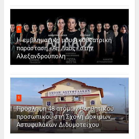
4
Η εμβληματική μουσικοθεατρική
παράσταση «Άη Λαός» στην
Αλεξανδρούπολη
5
Πρόσληψη 48 ατόμων βοηθητικού
προσωπικού στη Σχολή Δοκίμων
Αστυφυλάκων Διδυμοτείχου