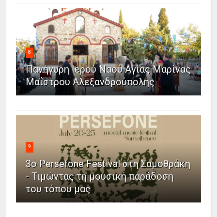
8
Πανήγυρη Ιερού Ναού Αγίας Μαρίνας
Μαΐστρου Αλεξανδρούπολης
9
3ο Persefone Festival στη Σαμοθράκη
- Τιμώντας τη μουσική παράδοση
του τόπου μας