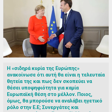
Η «σιδηρά κυρία της Ευρώπης»
ανακοίνωσε ότι αυτή θα είναι η τελευταία
θητεία της και πως δεν σκοπεύει να
θέσει υποψηφιότητα για καμία
Ευρωπαϊκή θέση στο μέλλον. Ποιος,
όμως, θα μπορούσε να αναλάβει ηγετικό
ρόλο στην Ε.Ε; Συνεργάτες και