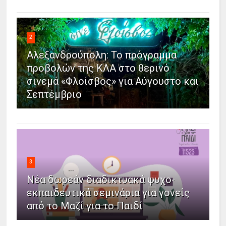
2
Αλεξανδρούπολη: Το πρόγραμμα
προβολών της ΚΛΑ στο θερινό
σινεμά «Φλοίσβος» για Αύγουστο και
Σεπτέμβριο
3
Νέα δωρεάν διαδικτυακά ψυχο-
εκπαιδευτικά σεμινάρια για γονείς
από το Μαζί για το Παιδί