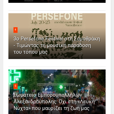
4
3ο Persefone Festival στη Σαμοθράκη
- Τιμώντας τη μουσική παράδοση
του τόπου μας
5
Σωματείο Εμποροϋπαλλήλων
Αλεξανδρούπολης: Όχι στη «Λευκή
Νύχτα» που μαυρίζει τη ζωή μας