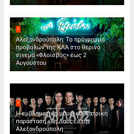
2
Αλεξανδρούπολη: Το πρόγραμμα
προβολών της ΚΛΑ στο θερινό
σινεμά «Φλοίσβος» έως 2
Αυγούστου
3
Η εμβληματική μουσικοθεατρική
παράσταση «Άη Λαός» στην
Αλεξανδρούπολη