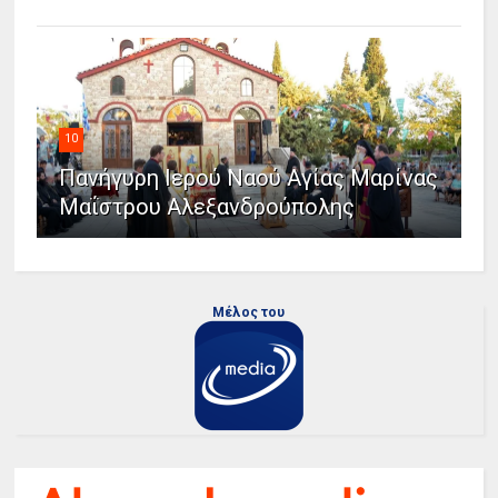
10
Πανήγυρη Ιερού Ναού Αγίας Μαρίνας
Μαΐστρου Αλεξανδρούπολης
Μέλος του