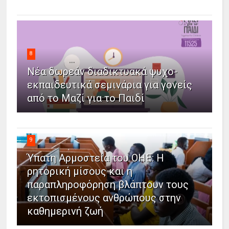
8
Νέα δωρεάν διαδικτυακά ψυχο-
εκπαιδευτικά σεμινάρια για γονείς
από το Μαζί για το Παιδί
9
Ύπατη Αρμοστεία του ΟΗΕ: Η
ρητορική μίσους και η
παραπληροφόρηση βλάπτουν τους
εκτοπισμένους ανθρώπους στην
καθημερινή ζωή