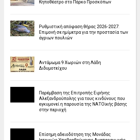
Κηποθέατρο στο Πάρκο Προσκόπων
Ρυθμιστική απόφαση θήρας 2026-2027:
Επιμονή σε ημίμετρα για την προστασία των
άγριων πουλιών
Αντάμωμα 9 Χωριών στη Λάδη
Διδυμοτείχου
Παρέμβαση της Επιτροπής Ειρήνης
Αλεξανδρούπολης για τους κινδύνους που
εγκυμονεί η παρουσία της ΝΑΤΟϊκής βάσης
στην περιοχή
Επίσημη αδειοδότηση της Μονάδας
Ιατρικώς Υποβοηθούμενης Αναπαραγωγής