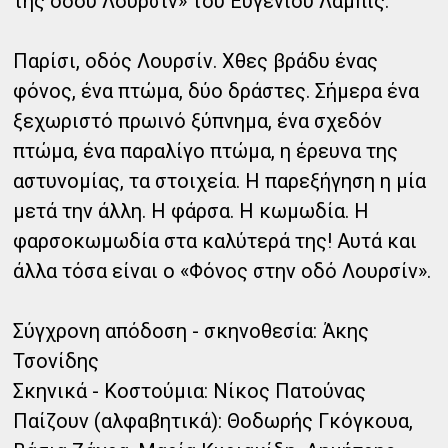
της οδού Λουρσίν» του Ευγένιου Λαμπίς.
Παρίσι, οδός Λουρσίν. Χθες βράδυ ένας
φόνος, ένα πτώμα, δύο δράστες. Σήμερα ένα
ξεχωριστό πρωινό ξύπνημα, ένα σχεδόν
πτώμα, ένα παραλίγο πτώμα, η έρευνα της
αστυνομίας, τα στοιχεία. Η παρεξήγηση η μία
μετά την άλλη. Η φάρσα. Η κωμωδία. Η
φαρσοκωμωδία στα καλύτερά της! Αυτά και
άλλα τόσα είναι ο «Φόνος στην οδό Λουρσίν».
Σύγχρονη απόδοση - σκηνοθεσία: Άκης
Τσονίδης
Σκηνικά - Κοστούμια: Νίκος Πατούνας
Παίζουν (αλφαβητικά): Θοδωρής Γκόγκουα,