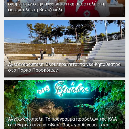
συμμετείχε στην ανθρωπιστική αποστολή στη
σεισμόπληκτη Βενεζουέλα
Αλεξανδρούπολη: Ολοκληρώνεται το νέο Κηποθέατρο
στο Πάρκο Προσκόπων
Αλεξανδρούπολη: Το πρόγραμμα προβολών της ΚΛΑ
στο θερινό σινεμά «Φλοίσβος» για Αύγουστο και