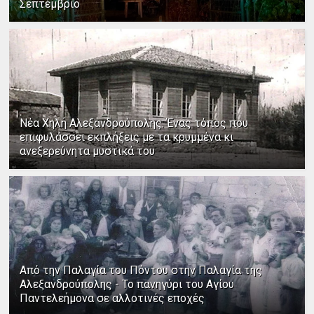
Σεπτέμβριο
Νέα Χηλή Αλεξανδρούπολης: Ένας τόπος που
επιφυλάσσει εκπλήξεις με τα κρυμμένα κι
ανεξερεύνητα μυστικά του
Από την Παλαγία του Πόντου στην Παλαγία της
Αλεξανδρούπολης - Το πανηγύρι του Αγίου
Παντελεήμονα σε αλλοτινές εποχές