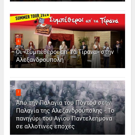
6
Οι «Συμπέθεροι απ’ τα Τίρανα» στην
Αλεξανδρούπολη
7
Από την Παλαγία του Πόντου στην
Παλαγία της Αλεξανδρούπολης - Το
πανηγύρι του Αγίου Παντελεήμονα
σε αλλοτινές εποχές