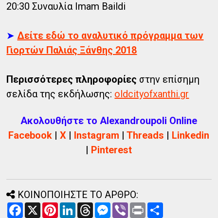
20:30 Συναυλία Imam Baildi
➤
Δείτε εδώ το αναλυτικό πρόγραμμα των
Γιορτών Παλιάς Ξάνθης 2018
Περισσότερες πληροφορίες
στην επίσημη
σελίδα της εκδήλωσης:
oldcityofxanthi.gr
Ακολουθήστε το Alexandroupoli Online
Facebook
|
X
|
Instagram
|
Threads
|
Linkedin
|
Pinterest
ΚΟΙΝΟΠΟΙΗΣΤΕ ΤΟ ΑΡΘΡΟ:
F
X
P
L
T
M
V
P
Α
a
i
i
h
e
i
r
ν