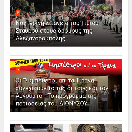
8
Νυχτερινή λιτανεία του Τιμίου
Σταυρού στους δρόμους της
Αλεξανδρούπολης
9
Οι “Συμπέθεροι απ’ τα Τίρανα”
συνεχίζουν το ταξίδι τους και τον
Αύγουστο - Το πρόγραμμα της
περιοδείας του ΔΙΟΝΥΣΟΥ