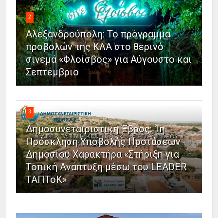
2
Αλεξανδρούπολη: Το πρόγραμμα
προβολών της ΚΛΑ στο θερινό
σινεμά «Φλοίσβος» για Αύγουστο και
Σεπτέμβριο
3
Δημοσυνεταιριστική Έβρος: 1η
Πρόσκληση Υποβολής Προτάσεων
Δημοσίου Χαρακτήρα «Στήριξη για
Τοπική Ανάπτυξη μέσω του LEADER
ΤΑΠΤοΚ»