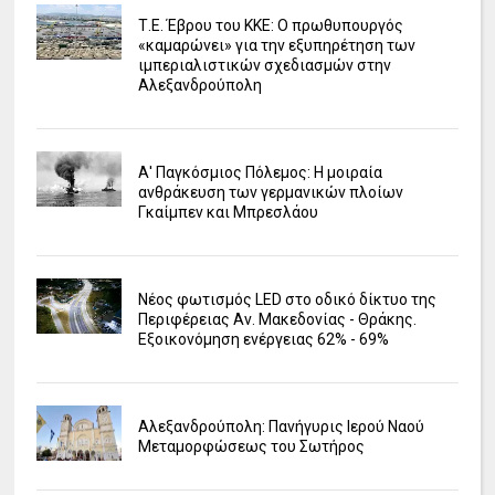
Τ.Ε. Έβρου του ΚΚΕ: Ο πρωθυπουργός
«καμαρώνει» για την εξυπηρέτηση των
ιμπεριαλιστικών σχεδιασμών στην
Αλεξανδρούπολη
Α' Παγκόσμιος Πόλεμος: Η μοιραία
ανθράκευση των γερμανικών πλοίων
Γκαίμπεν και Μπρεσλάου
Νέος φωτισμός LED στο οδικό δίκτυο της
Περιφέρειας Αν. Μακεδονίας - Θράκης.
Εξοικονόμηση ενέργειας 62% - 69%
Αλεξανδρούπολη: Πανήγυρις Ιερού Ναού
Μεταμορφώσεως του Σωτήρος