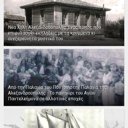
Νέα Χηλή Αλεξανδρούπολης: Ένας τόπος που
επιφυλάσσει εκπλήξεις με τα κρυμμένα κι
ανεξερεύνητα μυστικά του
Από την Παλαγία του Πόντου στην Παλαγία της
Αλεξανδρούπολης - Το πανηγύρι του Αγίου
Παντελεήμονα σε αλλοτινές εποχές