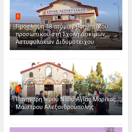
4
Πρόσληψη 48 ατόμων βοηθητικού
προσωπικού στη Σχολή Δοκίμων
Αστυφυλάκων Διδυμοτείχου
5
Πανήγυρη Ιερού Ναού Αγίας Μαρίνας
Μαΐστρου Αλεξανδρούπολης