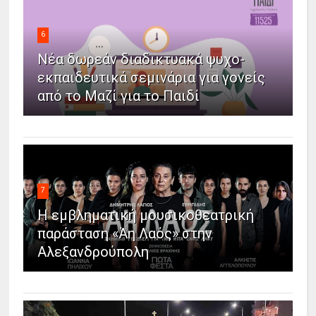
6
Νέα δωρεάν διαδικτυακά ψυχο-
εκπαιδευτικά σεμινάρια για γονείς
από το Μαζί για το Παιδί
7
Η εμβληματική μουσικοθεατρική
παράσταση «Άη Λαός» στην
Αλεξανδρούπολη