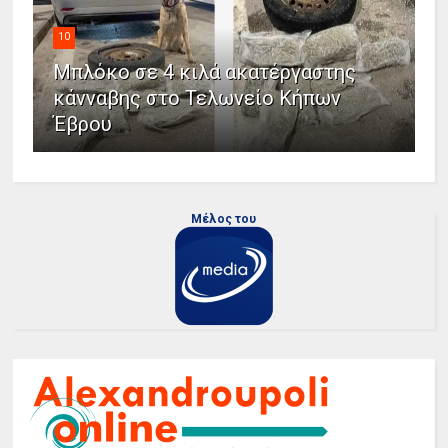
10
Μπλόκο σε 4 κιλά ακατέργαστης
κάνναβης στο Τελωνείο Κήπων
Έβρου
Μέλος του