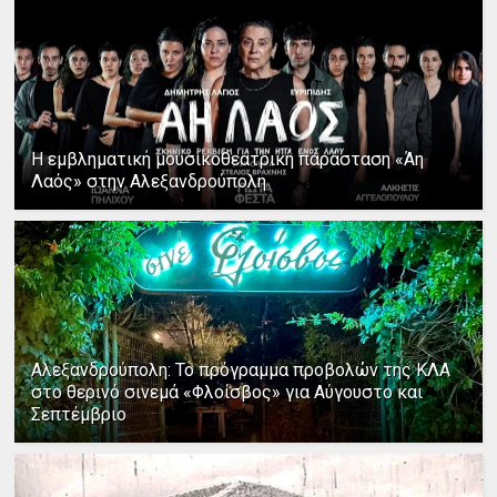
Η εμβληματική μουσικοθεατρική παράσταση «Άη
Λαός» στην Αλεξανδρούπολη
Αλεξανδρούπολη: Το πρόγραμμα προβολών της ΚΛΑ
στο θερινό σινεμά «Φλοίσβος» για Αύγουστο και
Σεπτέμβριο