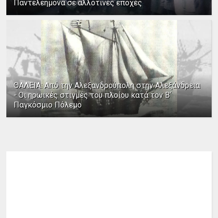
Παντελεήμονα σε αλλοτινές εποχές
ΘΑΛΕΙΑ: Από την Αλεξανδρούπολη στην Αλεξάνδρεια
- Οι ηρωικές στιγμές του πλοίου κατά τον Β΄
Παγκόσμιο Πόλεμο