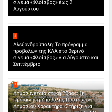
σινεμά «Φλοίσβος» έως 2
Αυγούστου
2
Αλεξανδρούπολη: Το πρόγραμμα
προβολών της ΚΛΑ στο θερινό
σινεμά «Φλοίσβος» για Αύγουστο και
Σεπτέμβριο
3
Δημοσυνεταιριστική Έβρος: 1η
Πρόσκληση Υποβολής Προτάσεων
Δημοσίου Χαρακτήρα «Στήριξη για