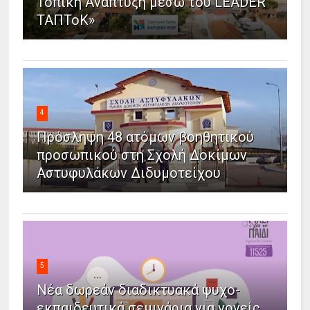
Τοπική Ανάπτυξη μέσω του LEADER
ΤΑΠΤοΚ»
4
Πρόσληψη 48 ατόμων βοηθητικού
προσωπικού στη Σχολή Δοκίμων
Αστυφυλάκων Διδυμοτείχου
5
Νέα δωρεάν διαδικτυακά ψυχο-
εκπαιδευτικά σεμινάρια για γονείς