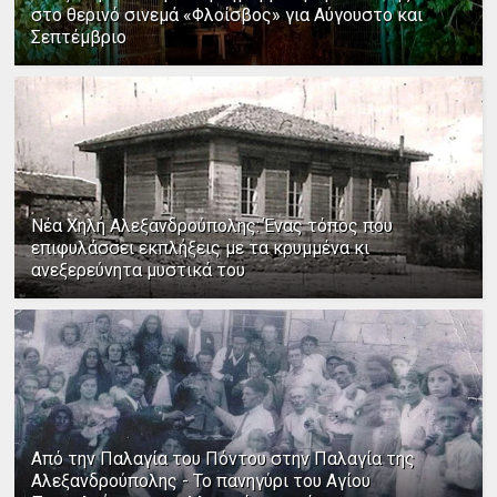
στο θερινό σινεμά «Φλοίσβος» για Αύγουστο και
Σεπτέμβριο
Νέα Χηλή Αλεξανδρούπολης: Ένας τόπος που
επιφυλάσσει εκπλήξεις με τα κρυμμένα κι
ανεξερεύνητα μυστικά του
Από την Παλαγία του Πόντου στην Παλαγία της
Αλεξανδρούπολης - Το πανηγύρι του Αγίου