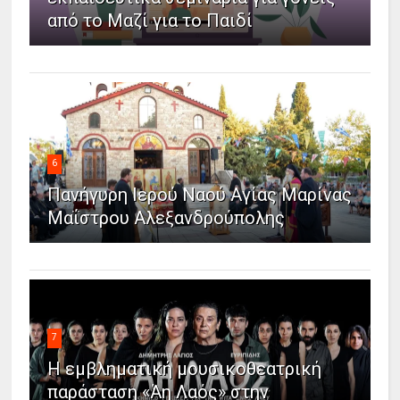
από το Μαζί για το Παιδί
6
Πανήγυρη Ιερού Ναού Αγίας Μαρίνας
Μαΐστρου Αλεξανδρούπολης
7
Η εμβληματική μουσικοθεατρική
παράσταση «Άη Λαός» στην