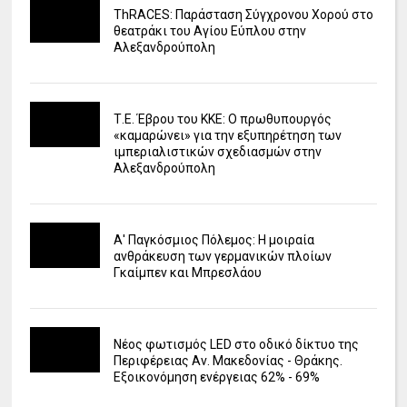
ΤhRACES: Παράσταση Σύγχρονου Χορού στο
θεατράκι του Αγίου Εύπλου στην
Αλεξανδρούπολη
Τ.Ε. Έβρου του ΚΚΕ: Ο πρωθυπουργός
«καμαρώνει» για την εξυπηρέτηση των
ιμπεριαλιστικών σχεδιασμών στην
Αλεξανδρούπολη
Α' Παγκόσμιος Πόλεμος: Η μοιραία
ανθράκευση των γερμανικών πλοίων
Γκαίμπεν και Μπρεσλάου
Νέος φωτισμός LED στο οδικό δίκτυο της
Περιφέρειας Αν. Μακεδονίας - Θράκης.
Εξοικονόμηση ενέργειας 62% - 69%