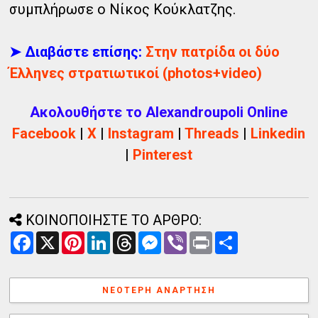
συμπλήρωσε ο Νίκος Κούκλατζης.
➤ Διαβάστε επίσης:
Στην πατρίδα οι δύο
Έλληνες στρατιωτικοί (photos+video)
Ακολουθήστε το Alexandroupoli Online
Facebook
|
X
|
Instagram
|
Threads
|
Linkedin
|
Pinterest
ΚΟΙΝΟΠΟΙΗΣΤΕ ΤΟ ΑΡΘΡΟ:
F
X
P
L
T
M
V
P
Α
a
i
i
h
e
i
r
ν
c
n
n
r
s
b
i
τ
e
t
k
e
s
e
n
α
b
e
e
a
e
r
t
λ
ΝΕΌΤΕΡΗ ΑΝΆΡΤΗΣΗ
o
r
d
d
n
λ
o
e
I
s
g
α
k
s
n
e
γ