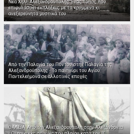
Νέα Χηλή Αλεξανδρούπολης: Ένας τόπος που
επιφυλάσσει εκπλήξεις με τα κρυμμένα κι
ανεξερεύνητα μυστικά του
Από την Παλαγία του Πόντου στην Παλαγία της
Αλεξανδρούπολης - Το πανηγύρι του Αγίου
Παντελεήμονα σε αλλοτινές εποχές
ΘΑΛΕΙΑ: Από την Αλεξανδρούπολη στην Αλεξάνδρεια
- Οι ηρωικές στιγμές του πλοίου κατά τον Β΄