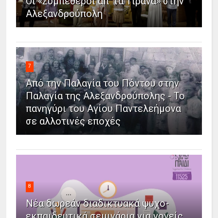
Οι «Συμπέθεροι απ’ τα Τίρανα» στην
Αλεξανδρούπολη
7
Από την Παλαγία του Πόντου στην
Παλαγία της Αλεξανδρούπολης - Το
πανηγύρι του Αγίου Παντελεήμονα
σε αλλοτινές εποχές
8
Νέα δωρεάν διαδικτυακά ψυχο-
εκπαιδευτικά σεμινάρια για γονείς