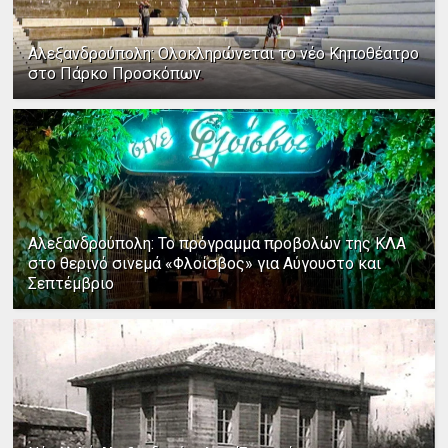
Αλεξανδρούπολη: Ολοκληρώνεται το νέο Κηποθέατρο
στο Πάρκο Προσκόπων
Αλεξανδρούπολη: Το πρόγραμμα προβολών της ΚΛΑ
στο θερινό σινεμά «Φλοίσβος» για Αύγουστο και
Σεπτέμβριο