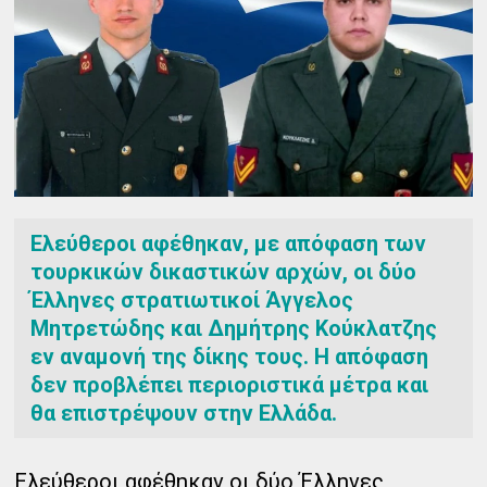
Ελεύθεροι αφέθηκαν, με απόφαση των
τουρκικών δικαστικών αρχών, οι δύο
Έλληνες στρατιωτικοί Άγγελος
Μητρετώδης και Δημήτρης Κούκλατζης
εν αναμονή της δίκης τους. Η απόφαση
δεν προβλέπει περιοριστικά μέτρα και
θα επιστρέψουν στην Ελλάδα.
Ελεύθεροι αφέθηκαν οι δύο Έλληνες