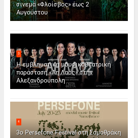
σινεμά «Φλοίσβος» έως 2
Αυγούστου
3
Η εμβληματική μουσικοθεατρική
παράσταση «Άη Λαός» στην
Αλεξανδρούπολη
4
3ο Persefone Festival στη Σαμοθράκη