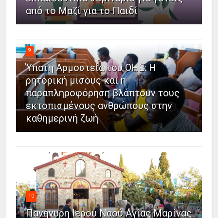
από το Μαζί για το Παιδί
9
Ύπατη Αρμοστεία του ΟΗΕ: Η
ρητορική μίσους και η
παραπληροφόρηση βλάπτουν τους
εκτοπισμένους ανθρώπους στην
καθημερινή ζωή
10
Πανήγυρη Ιερού Ναού Αγίας Μαρίνας