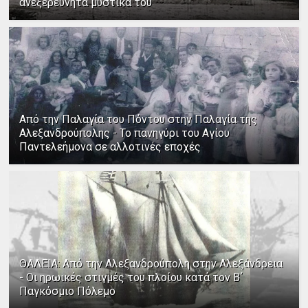
ανεξερεύνητα μυστικά του
Από την Παλαγία του Πόντου στην Παλαγία της
Αλεξανδρούπολης - Το πανηγύρι του Αγίου
Παντελεήμονα σε αλλοτινές εποχές
ΘΑΛΕΙΑ: Από την Αλεξανδρούπολη στην Αλεξάνδρεια
- Οι ηρωικές στιγμές του πλοίου κατά τον Β΄
Παγκόσμιο Πόλεμο