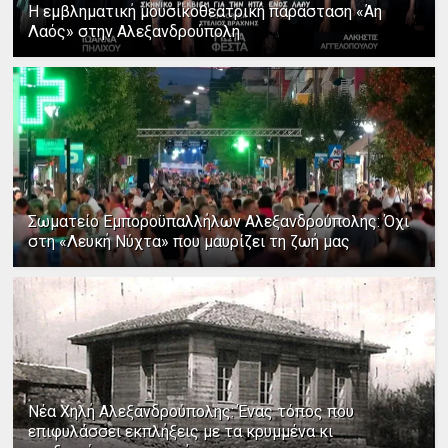
Η εμβληματική μουσικοθεατρική παράσταση «Άη
Λαός» στην Αλεξανδρούπολη
Σωματείο Εμποροϋπαλλήλων Αλεξανδρούπολης: Όχι
στη «Λευκή Νύχτα» που μαυρίζει τη ζωή μας
Νέα Χηλή Αλεξανδρούπολης: Ένας τόπος που
επιφυλάσσει εκπλήξεις με τα κρυμμένα κι