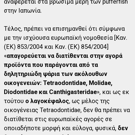
αναφέρεται στα βρώσιμα μέρη των pufferfish
στην Ιαπωνία.
Τέλος, πρέπει να επισημανθεί ότι σύμφωνα
με την ισχύουσα ευρωπαϊκή νομοθεσία [Καν.
(ΕΚ) 853/2004 και Καν. (ΕΚ) 854/2004]
«
απαγορεύεται να διατίθενται στην αγορά
προϊόντα που παράγονται από τα
δηλητηριώδη ψάρια των ακόλουθων
οικογενειών: Tetraodontidae, Molidae,
Diodontidae και Canthigasteridae
», και ως εκ
τούτου
ο λαγοκέφαλος
, ως μέλος της
οικογένειας Tetraodontidae, δεν θα πρέπει να
διατίθεται στις ευρωπαϊκές αγορές σε
οποιαδήποτε μορφή και εύλογα, φυσικά,
δεν